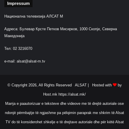
Impressum
v
s
k
Национална телевизија АЛСАТ М
i
t
Адреса: Булевар Крсте Петков Мисирков, 1000 Скопје, Северна
Македонија
Тел: 02 3216070
e-mail:
alsat@alsat-m.tv
© Copyright 2026, All Rights Reserved ALSAT |
Hosted with
by
Host.mk
https://alsat.mk/
Marrja e paautorizuar e teksteve dhe videove me të drejtë autoriale ose
ndonjë përmbajtje të ngjashme pa pëlqimin paraprak me shkrim të Alsat
TV do të konsiderohet shkelje e të drejtave autoriale dhe për këtë Alsat