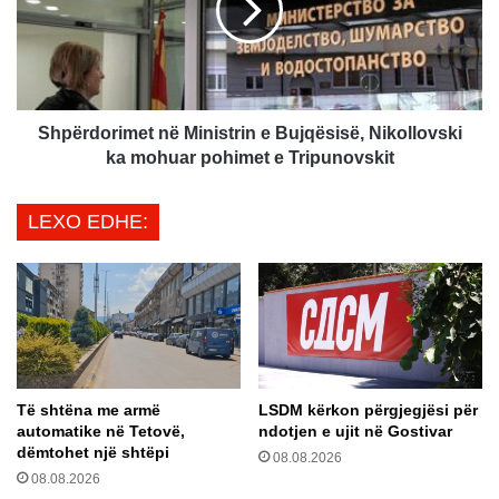
o
r
b
d
l
o
e
r
m
i
e
m
Shpërdorimet në Ministrin e Bujqësisë, Nikollovski
t
e
ka mohuar pohimet e Tripunovskit
s
t
h
n
LEXO EDHE:
ë
ë
n
M
d
i
e
n
t
i
ë
s
s
t
o
r
Të shtëna me armë
LSDM kërkon përgjegjësi për
r
i
automatike në Tetovë,
ndotjen e ujit në Gostivar
e
n
dëmtohet një shtëpi
q
08.08.2026
e
08.08.2026
ë
B