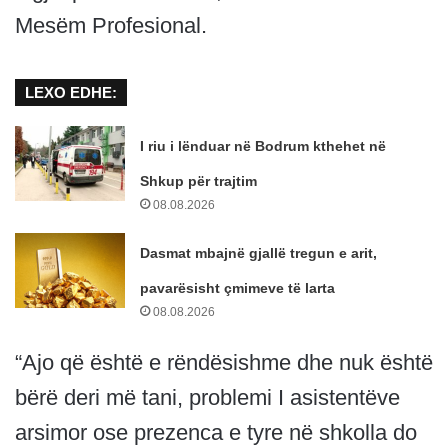
Mesëm Profesional.
LEXO EDHE:
I riu i lënduar në Bodrum kthehet në
Shkup për trajtim
08.08.2026
Dasmat mbajnë gjallë tregun e arit,
pavarësisht çmimeve të larta
08.08.2026
“Ajo që është e rëndësishme dhe nuk është
bërë deri më tani, problemi I asistentëve
arsimor ose prezenca e tyre në shkolla do