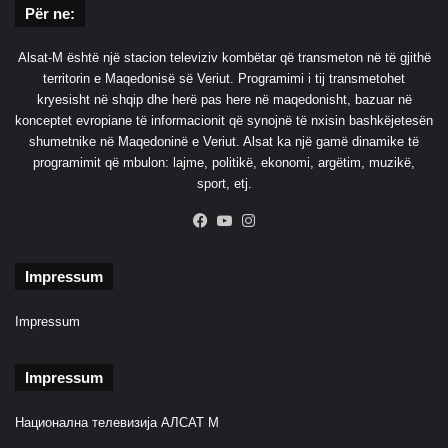
Për ne:
Alsat-M është një stacion televiziv kombëtar që transmeton në të gjithë
territorin e Maqedonisë së Veriut. Programimi i tij transmetohet
kryesisht në shqip dhe herë pas here në maqedonisht, bazuar në
konceptet evropiane të informacionit që synojnë të nxisin bashkëjetesën
shumetnike në Maqedoninë e Veriut. Alsat ka një gamë dinamike të
programimit që mbulon: lajme, politikë, ekonomi, argëtim, muzikë,
sport, etj.
Facebook
YouTube
Instagram
Impressum
Impressum
Impressum
Национална телевизија АЛСАТ М