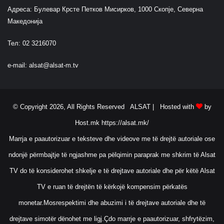
Адреса: Булевар Крсте Петков Мисирков, 1000 Скопје, Северна
Македонија
Тел: 02 3216070
e-mail:
alsat@alsat-m.tv
© Copyright 2026, All Rights Reserved ALSAT |
Hosted with
by
Host.mk
https://alsat.mk/
Marrja e paautorizuar e teksteve dhe videove me të drejtë autoriale ose
ndonjë përmbajtje të ngjashme pa pëlqimin paraprak me shkrim të Alsat
TV do të konsiderohet shkelje e të drejtave autoriale dhe për këtë Alsat
TV e ruan të drejtën të kërkojë kompensim përkatës
monetar.Mosrespektimi dhe abuzimi i të drejtave autoriale dhe të
drejtave simotër dënohet me ligj.Çdo marrje e paautorizuar, shfrytëzim,