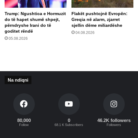
o
r
Trump: Ngushtica e Hormuzit
Flakët pushtojnë Evropën:
i
do të hapet shumë shpejt,
Greqia në alarm, zjarret
n
përndryshe Irani do të
sjellin dëme miliardëshe
ë
goditet rëndë
04.08.2026
e
05.08.2026
L
i
b
r
a
v
Na ndiqni
e
A
m
ë
80,000
0
46.2K followers
Follow
68.1 K Subscribers
Followers