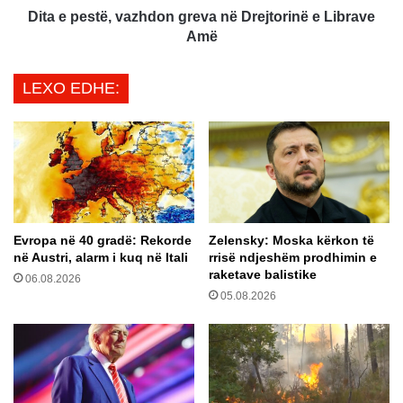
z
ë
Dita e pestë, vazhdon greva në Drejtorinë e Librave
h
,
Amë
d
v
i
a
LEXO EDHE:
m
z
i
h
n
d
e
o
A
n
v
g
a
r
t
e
Evropa në 40 gradë: Rekorde
Zelensky: Moska kërkon të
a
v
në Austri, alarm i kuq në Itali
rrisë ndjeshëm prodhimin e
r
a
raketave balistike
i
06.08.2026
n
05.08.2026
t
ë
D
r
e
j
t