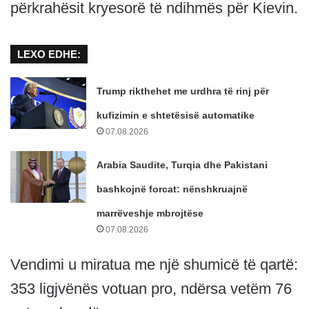
përkrahësit kryesorë të ndihmës për Kievin.
LEXO EDHE:
Trump rikthehet me urdhra të rinj për
kufizimin e shtetësisë automatike
07.08.2026
Arabia Saudite, Turqia dhe Pakistani
bashkojnë forcat: nënshkruajnë
marrëveshje mbrojtëse
07.08.2026
Vendimi u miratua me një shumicë të qartë:
353 ligjvënës votuan pro, ndërsa vetëm 76