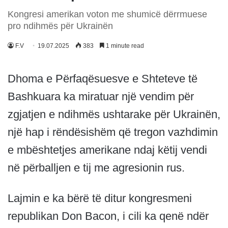
Kongresi amerikan voton me shumicë dërrmuese
pro ndihmës për Ukrainën
F.V
19.07.2025
383
1 minute read
Dhoma e Përfaqësuesve e Shteteve të
Bashkuara ka miratuar një vendim për
zgjatjen e ndihmës ushtarake për Ukrainën,
një hap i rëndësishëm që tregon vazhdimin
e mbështetjes amerikane ndaj këtij vendi
në përballjen e tij me agresionin rus.
Lajmin e ka bërë të ditur kongresmeni
republikan Don Bacon, i cili ka qenë ndër