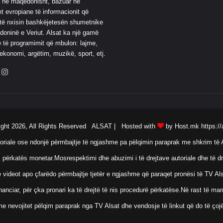
 në maqedonisht, bazuar në
t evropiane të informacionit që
të nxisin bashkëjetesën shumetnike
oninë e Veriut. Alsat ka një gamë
 të programimit që mbulon: lajme,
 ekonomi, argëtim, muzikë, sport, etj.
ebook
YouTube
Instagram
ight 2026, All Rights Reserved ALSAT |
Hosted with
by Host.mk
https://
oriale ose ndonjë përmbajtje të ngjashme pa pëlqimin paraprak me shkrim të A
 përkatës monetar.Mosrespektimi dhe abuzimi i të drejtave autoriale dhe të dr
ose videot apo çfarëdo përmbajtje tjetër e ngjashme që paraqet pronësi të TV 
anciar, për çka pronari ka të drejtë të nis procedurë përkatëse.Në rast të ma
me nevojitet pëlqim paraprak nga TV Alsat dhe vendosje të linkut që do të çoj