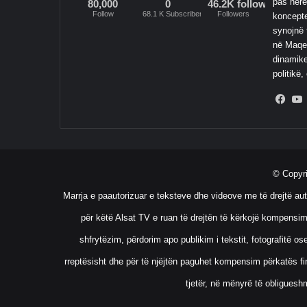
pas here
80,000
0
46.2K followers
Follow
68.1 K Subscribers
Followers
koncepte
synojnë 
në Maqed
dinamike
politikë,
Fac
© Copyr
Marrja e paautorizuar e teksteve dhe videove me të drejtë aut
për këtë Alsat TV e ruan të drejtën të kërkojë kompensim
shfrytëzim, përdorim apo publikim i tekstit, fotografitë 
rreptësisht dhe për të njëjtën paguhet kompensim përkatës fin
tjetër, në mënyrë të obliguesh