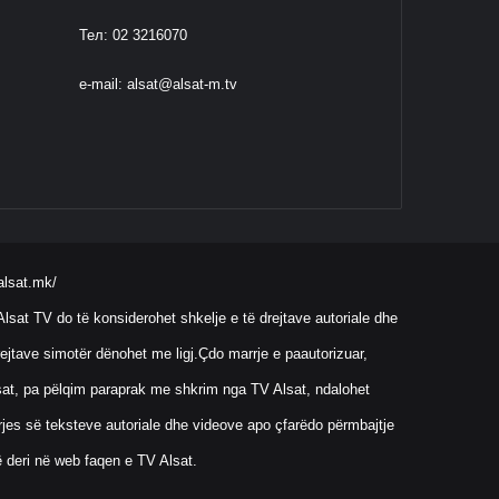
Тел: 02 3216070
e-mail:
alsat@alsat-m.tv
alsat.mk/
lsat TV do të konsiderohet shkelje e të drejtave autoriale dhe
ejtave simotër dënohet me ligj.Çdo marrje e paautorizuar,
Alsat, pa pëlqim paraprak me shkrim nga TV Alsat, ndalohet
rrjes së teksteve autoriale dhe videove apo çfarëdo përmbajtje
ë deri në web faqen e TV Alsat.