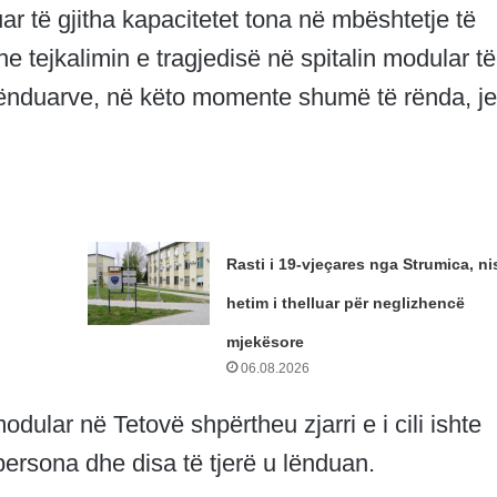
ar të gjitha kapacitetet tona në mbështetje të
 tejkalimin e tragjedisë në spitalin modular të
 lënduarve, në këto momente shumë të rënda, j
Rasti i 19-vjeçares nga Strumica, ni
hetim i thelluar për neglizhencë
mjekësore
06.08.2026
ular në Tetovë shpërtheu zjarri e i cili ishte
persona dhe disa të tjerë u lënduan.