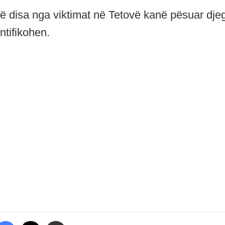
ë disa nga viktimat në Tetovë kanë pësuar dje
ntifikohen.
Facebook
X
Share via Email