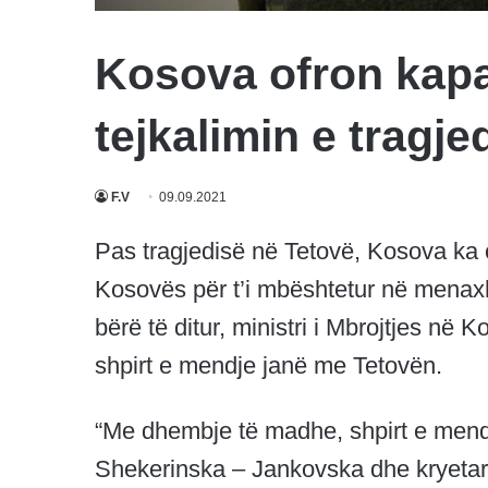
Kosova ofron kapa
tejkalimin e tragje
F.V
09.09.2021
Pas tragjedisë në Tetovë, Kosova ka o
Kosovës për t’i mbështetur në menaxh
bërë të ditur, ministri i Mbrojtjes në
shpirt e mendje janë me Tetovën.
“Me dhembje të madhe, shpirt e mend
Shekerinska – Jankovska dhe kryetare