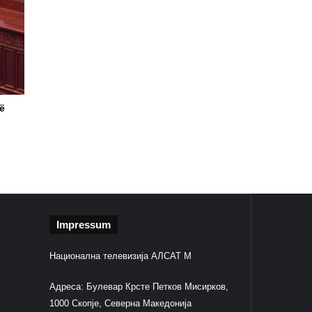
të
Impressum
Национална телевизија АЛСАТ М
Адреса: Булевар Крсте Петков Мисирков,
1000 Скопје, Северна Македонија