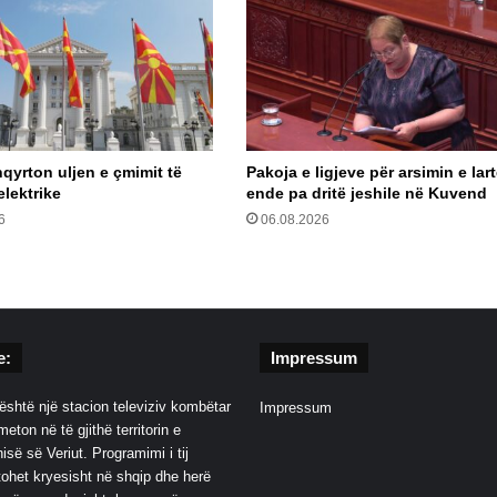
qyrton uljen e çmimit të
Pakoja e ligjeve për arsimin e lar
elektrike
ende pa dritë jeshile në Kuvend
6
06.08.2026
e:
Impressum
është një stacion televiziv kombëtar
Impressum
eton në të gjithë territorin e
së së Veriut. Programimi i tij
ohet kryesisht në shqip dhe herë