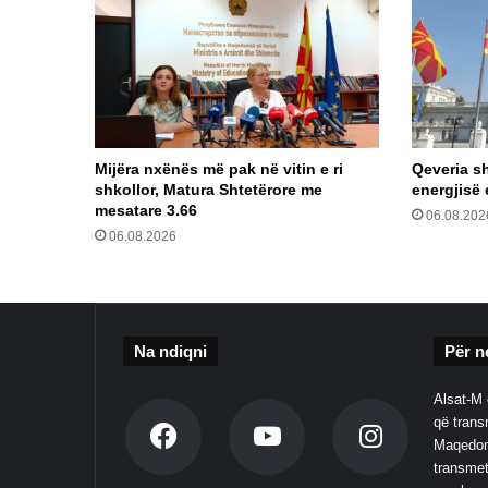
Mijëra nxënës më pak në vitin e ri
Qeveria sh
shkollor, Matura Shtetërore me
energjisë 
mesatare 3.66
06.08.202
06.08.2026
Na ndiqni
Për n
Alsat-M 
që transm
Maqedoni
transmet