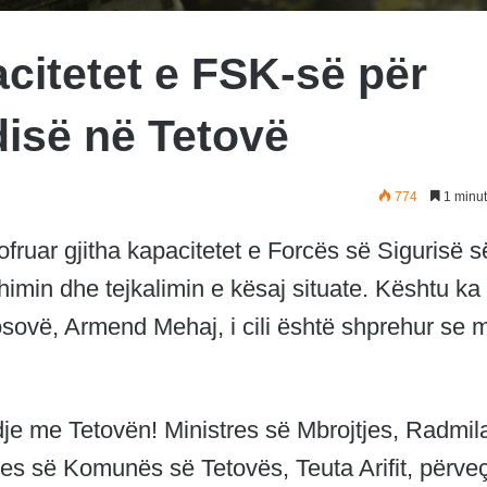
citetet e FSK-së për
disë në Tetovë
774
1 minut
fruar gjitha kapacitetet e Forcës së Sigurisë s
imin dhe tejkalimin e kësaj situate. Kështu ka
 Kosovë, Armend Mehaj, i cili është shprehur se 
je me Tetovën! Ministres së Mbrojtjes, Radmil
s së Komunës së Tetovës, Teuta Arifit, përve