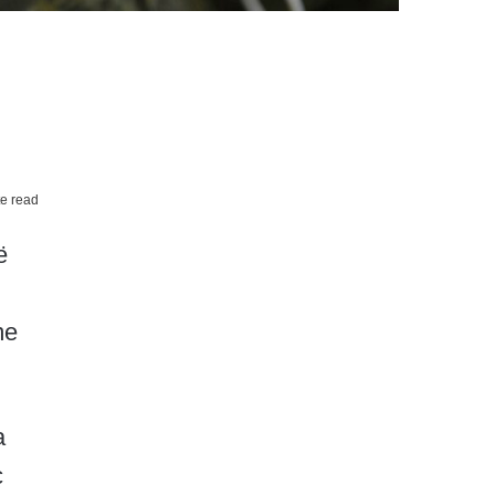
e read
ë
me
a
ç