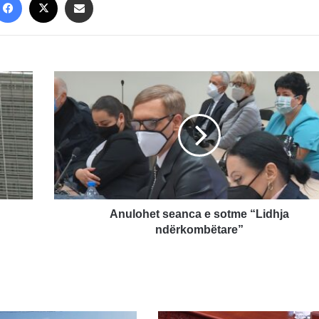
Anulohet
seanca
e
sotme
“Lidhja
ndërkombëtare”
Anulohet seanca e sotme “Lidhja
ndërkombëtare”