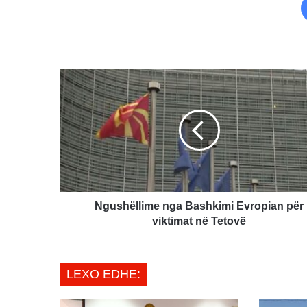
Ngushëllime
nga
Bashkimi
Evropian
për
viktimat
në
Tetovë
Ngushëllime nga Bashkimi Evropian për
viktimat në Tetovë
LEXO EDHE: