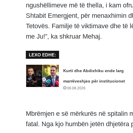
ngushëllimeve më të thella, i kam ofru
Shtabit Emergjent, për menaxhimin dhe
Tetovës. Familje të viktimave dhe të
me Ju!”, ka shkruar Mehaj.
LEXO EDHE:
Kurti dhe Abdixhiku ende larg
marrëveshjes për institucionet
06.08.2026
Mbrëmjen e së mërkurës në spitalin mod
fatal. Nga kjo humbën jetën dhjetëra 