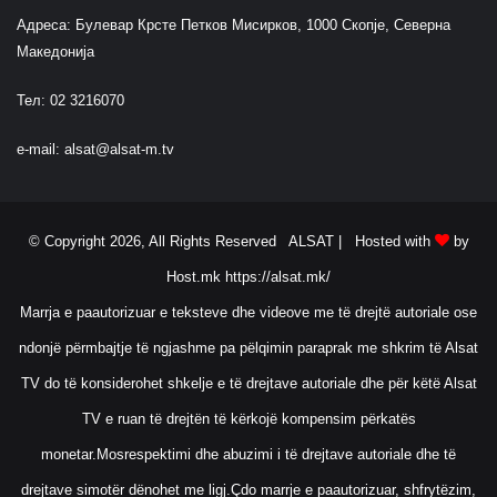
r
Адреса: Булевар Крсте Петков Мисирков, 1000 Скопје, Северна
i
Македонија
n
Тел: 02 3216070
e-mail:
alsat@alsat-m.tv
© Copyright 2026, All Rights Reserved ALSAT |
Hosted with
by
Host.mk
https://alsat.mk/
Marrja e paautorizuar e teksteve dhe videove me të drejtë autoriale ose
ndonjë përmbajtje të ngjashme pa pëlqimin paraprak me shkrim të Alsat
TV do të konsiderohet shkelje e të drejtave autoriale dhe për këtë Alsat
TV e ruan të drejtën të kërkojë kompensim përkatës
monetar.Mosrespektimi dhe abuzimi i të drejtave autoriale dhe të
drejtave simotër dënohet me ligj.Çdo marrje e paautorizuar, shfrytëzim,