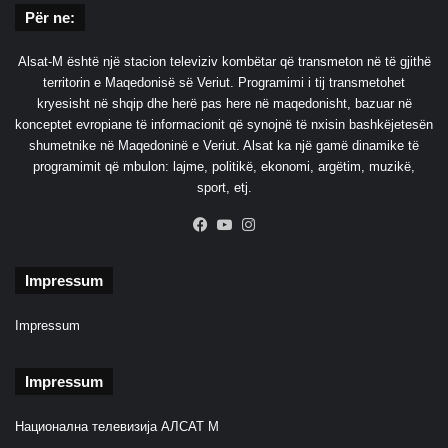
P
Për ne:
u
t
Alsat-M është një stacion televiziv kombëtar që transmeton në të gjithë
i
territorin e Maqedonisë së Veriut. Programimi i tij transmetohet
n
kryesisht në shqip dhe herë pas here në maqedonisht, bazuar në
e
konceptet evropiane të informacionit që synojnë të nxisin bashkëjetesën
k
shumetnike në Maqedoninë e Veriut. Alsat ka një gamë dinamike të
a
programimit që mbulon: lajme, politikë, ekonomi, argëtim, muzikë,
t
sport, etj.
e
j
Facebook
YouTube
Instagram
k
a
l
Impressum
u
a
Impressum
r
H
Impressum
i
t
l
Национална телевизија АЛСАТ М
e