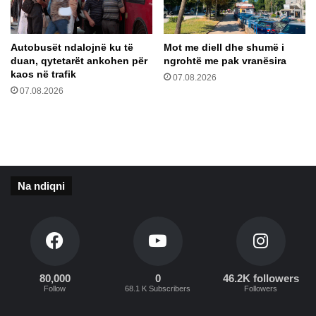
e
y
l
e
”
b
Autobusët ndalojnë ku të
Mot me diell dhe shumë i
a
duan, qytetarët ankohen për
ngrohtë me pak vranësira
s
kaos në trafik
07.08.2026
h
07.08.2026
k
i
a
k
u
i
Na ndiqni
M
a
r
i
u
p
o
80,000
0
46.2K followers
Follow
68.1 K Subscribers
Followers
l
: