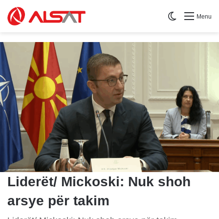
Switch skin
Menu
Liderët/ Mickoski: Nuk shoh
arsye për takim