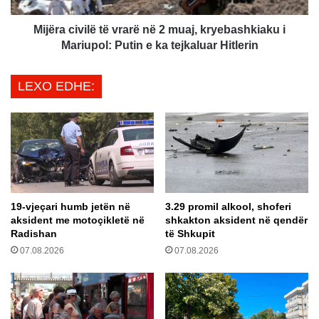
o
v
j
i
Mijëra civilë të vrarë në 2 muaj, kryebashkiaku i
n
l
Mariupol: Putin e ka tejkaluar Hitlerin
ë
ë
b
t
LEXO EDHE:
a
ë
s
v
h
r
k
a
ë
r
p
ë
u
n
n
ë
19-vjeçari humb jetën në
3.29 promil alkool, shoferi
i
2
aksident me motoçikletë në
shkakton aksident në qendër
m
m
Radishan
të Shkupit
i
u
07.08.2026
07.08.2026
n
a
“
j
A
,
n
k
g
r