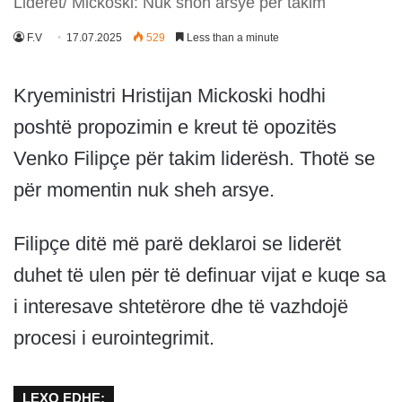
Liderët/ Mickoski: Nuk shoh arsye për takim
F.V
17.07.2025
529
Less than a minute
Kryeministri Hristijan Mickoski hodhi
poshtë propozimin e kreut të opozitës
Venko Filipçe për takim liderësh. Thotë se
për momentin nuk sheh arsye.
Filipçe ditë më parë deklaroi se liderët
duhet të ulen për të definuar vijat e kuqe sa
i interesave shtetërore dhe të vazhdojë
procesi i eurointegrimit.
LEXO EDHE: