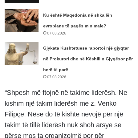
Ku është Maqedonia në shkallën
evropiane të pagës minimale?
07.08.2026
Gjykata Kushtetuese raportoi një gjyqtar
në Prokurori dhe në Këshillin Gjyqësor për
herë të parë
07.08.2026
“Shpesh më ftojnë në takime liderësh. Ne
kishim një takim liderësh me z. Venko
Filipçe. Nëse do të kishte nevojë për një
takim të tillë liderësh nuk shoh arsye se
përse mos ta organizojmë por për