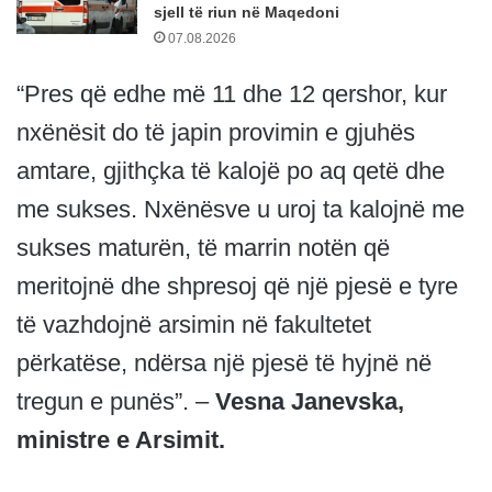
sjell të riun në Maqedoni
07.08.2026
“Pres që edhe më 11 dhe 12 qershor, kur
nxënësit do të japin provimin e gjuhës
amtare, gjithçka të kalojë po aq qetë dhe
me sukses. Nxënësve u uroj ta kalojnë me
sukses maturën, të marrin notën që
meritojnë dhe shpresoj që një pjesë e tyre
të vazhdojnë arsimin në fakultetet
përkatëse, ndërsa një pjesë të hyjnë në
tregun e punës”. –
Vesna Janevska,
ministre e Arsimit.