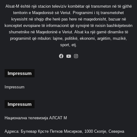
i
Alsat-M është një stacion televiziv kombëtar që transmeton në të gjithë
j
territorin e Maqedonisë së Veriut. Programimi i tij transmetohet
ë
kryesisht në shqip dhe herë pas here në maqedonisht, bazuar në
d
konceptet evropiane të informacionit që synojnë të nxisin bashkëjetesën
e
shumetnike në Maqedoninë e Veriut. Alsat ka një gamë dinamike të
n
programimit që mbulon: lajme, politikë, ekonomi, argëtim, muzikë,
a
sport, etj.
r
Facebook
YouTube
Instagram
ë
s
h
Impressum
Impressum
Impressum
Национална телевизија АЛСАТ М
Адреса: Булевар Крсте Петков Мисирков, 1000 Скопје, Северна