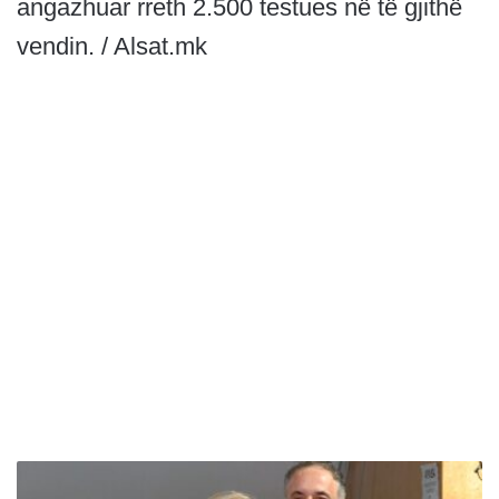
angazhuar rreth 2.500 testues në të gjithë
vendin. / Alsat.mk
I
S