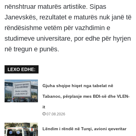
nënshtruar maturës artistike. Sipas
Janevskës, rezultatet e maturës nuk janë të
rëndësishme vetëm për vazhdimin e
studimeve universitare, por edhe për hyrjen
në tregun e punës.
LEXO EDHE:
Gjuha shqipe hiqet nga tabelat në
Tabanoc, përplasje mes BDI-së dhe VLEN-
it
07.08.2026
Lëndim i rëndë në Turqi, avioni qeveritar