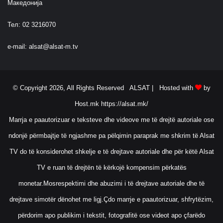
Македонија
Тел: 02 3216070
e-mail:
alsat@alsat-m.tv
© Copyright 2026, All Rights Reserved ALSAT |
Hosted with
by
Host.mk
https://alsat.mk/
Marrja e paautorizuar e teksteve dhe videove me të drejtë autoriale ose
ndonjë përmbajtje të ngjashme pa pëlqimin paraprak me shkrim të Alsat
TV do të konsiderohet shkelje e të drejtave autoriale dhe për këtë Alsat
TV e ruan të drejtën të kërkojë kompensim përkatës
monetar.Mosrespektimi dhe abuzimi i të drejtave autoriale dhe të
drejtave simotër dënohet me ligj.Çdo marrje e paautorizuar, shfrytëzim,
përdorim apo publikim i tekstit, fotografitë ose videot apo çfarëdo