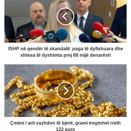
H
P
n
ë
q
e
n
d
ISHP në qendër të skandalit: paga të dyfishuara dhe
ë
shtesa të dyshimta prej 88 mijë denarësh
r
t
Ç
ë
m
s
i
k
m
a
i
n
i
d
a
a
r
l
i
i
t
Çmimi i arit vazhdon të bjerë, grami tregtohet rreth
t
v
122 euro