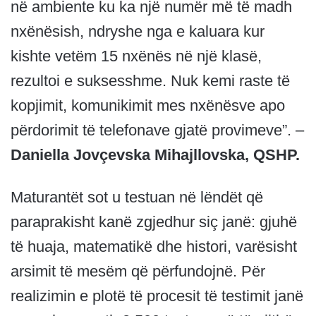
në ambiente ku ka një numër më të madh
nxënësish, ndryshe nga e kaluara kur
kishte vetëm 15 nxënës në një klasë,
rezultoi e suksesshme. Nuk kemi raste të
kopjimit, komunikimit mes nxënësve apo
përdorimit të telefonave gjatë provimeve”. –
Daniella Jovçevska Mihajllovska, QSHP.
Maturantët sot u testuan në lëndët që
paraprakisht kanë zgjedhur siç janë: gjuhë
të huaja, matematikë dhe histori, varësisht
arsimit të mesëm që përfundojnë. Për
realizimin e plotë të procesit të testimit janë