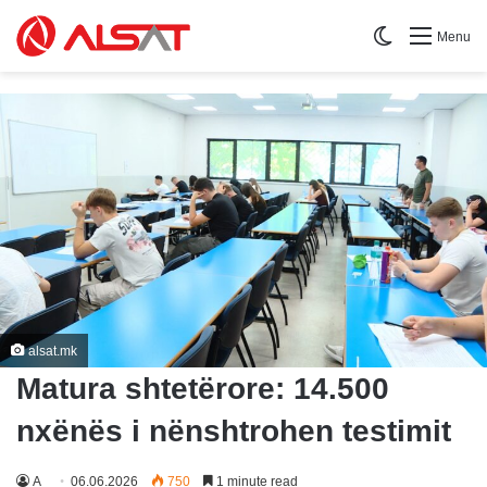
Switch skin
Menu
alsat.mk
Matura shtetërore: 14.500
nxënës i nënshtrohen testimit
A
06.06.2026
750
1 minute read