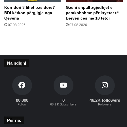
h
e
t
Korridori 8 lihet pas dore?
Gashi shpall zgjedhjet e
g
BDI kërkon përgjigje nga
parakohshme për kryetar të
e
t
Qeveria
Bërvenicës më 18 tetor
s
o
a
07.08.2026
07.08.2026
h
t
e
ë
t
d
r
y
r
s
e
h
t
Na ndiqni
i
h
m
1
t
2
a
2
p
e
r
u
80,000
0
46.2K followers
e
r
Follow
68.1 K Subscribers
Followers
j
o
8
Për ne:
8
m