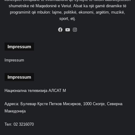
shumetnike në Maqedoninë e Veriut. Alsat ka një gamë dinamike të
programimit që mbulon: lajme, politikë, ekonomi, argëtim, muzikë,
sport, etj.
Facebook
YouTube
Instagram
Impressum
Impressum
Impressum
Национална телевизија АЛСАТ М
Адреса: Булевар Крсте Петков Мисирков, 1000 Скопје, Северна
Македонија
Тел: 02 3216070