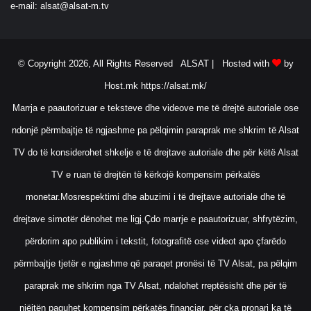
e-mail:
alsat@alsat-m.tv
© Copyright 2026, All Rights Reserved ALSAT |
Hosted with
by
Host.mk
https://alsat.mk/
Marrja e paautorizuar e teksteve dhe videove me të drejtë autoriale ose
ndonjë përmbajtje të ngjashme pa pëlqimin paraprak me shkrim të Alsat
TV do të konsiderohet shkelje e të drejtave autoriale dhe për këtë Alsat
TV e ruan të drejtën të kërkojë kompensim përkatës
monetar.Mosrespektimi dhe abuzimi i të drejtave autoriale dhe të
drejtave simotër dënohet me ligj.Çdo marrje e paautorizuar, shfrytëzim,
përdorim apo publikim i tekstit, fotografitë ose videot apo çfarëdo
përmbajtje tjetër e ngjashme që paraqet pronësi të TV Alsat, pa pëlqim
paraprak me shkrim nga TV Alsat, ndalohet rreptësisht dhe për të
njëjtën paguhet kompensim përkatës financiar, për çka pronari ka të