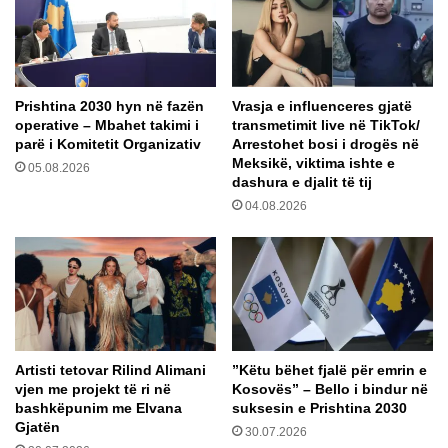
u
2
a
m
r
i
r
n
r
u
Prishtina 2030 hyn në fazën
Vrasja e influenceres gjatë
i
t
operative – Mbahet takimi i
transmetimit live në TikTok/
t
a
parë i Komitetit Organizativ
Arrestohet bosi i drogës në
j
d
Meksikë, viktima ishte e
05.08.2026
e
h
dashura e djalit të tij
n
i
04.08.2026
e
m
f
b
l
j
o
e
k
n
ë
e
v
d
e
h
Artisti tetovar Rilind Alimani
​”Këtu bëhet fjalë për emrin e
ë
vjen me projekt të ri në
Kosovës” – Bello i bindur në
m
bashkëpunim me Elvana
suksesin e Prishtina 2030
b
Gjatën
30.07.2026
i