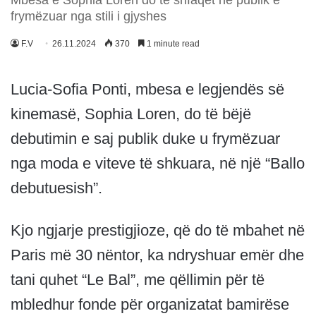
frymëzuar nga stili i gjyshes
F.V
26.11.2024
370
1 minute read
Lucia-Sofia Ponti, mbesa e legjendës së
kinemasë, Sophia Loren, do të bëjë
debutimin e saj publik duke u frymëzuar
nga moda e viteve të shkuara, në një “Ballo
debutuesish”.
Kjo ngjarje prestigjioze, që do të mbahet në
Paris më 30 nëntor, ka ndryshuar emër dhe
tani quhet “Le Bal”, me qëllimin për të
mbledhur fonde për organizatat bamirëse