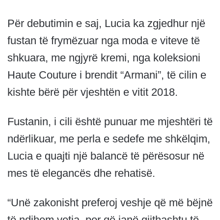
Për debutimin e saj, Lucia ka zgjedhur një
fustan të frymëzuar nga moda e viteve të
shkuara, me ngjyrë kremi, nga koleksioni
Haute Couture i brendit “Armani”, të cilin e
kishte bërë për vjeshtën e vitit 2018.
Fustanin, i cili është punuar me mjeshtëri të
ndërlikuar, me perla e sedefe me shkëlqim,
Lucia e quajti një balancë të përësosur në
mes të elegancës dhe rehatisë.
“Unë zakonisht preferoj veshje që më bëjnë
të ndihem vetja, por që janë gjithashtu të