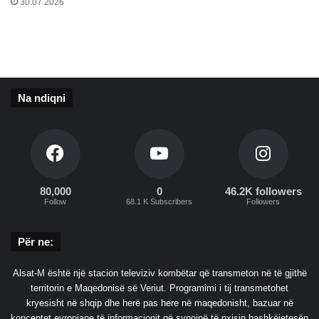
30.07.2026
t
n
ë
k
u
s
Na ndiqni
h
t
e
s
h
t
80,000
0
46.2K followers
ë
Follow
68.1 K Subscribers
Followers
p
i
e
Për ne:
Alsat-M është një stacion televiziv kombëtar që transmeton në të gjithë
territorin e Maqedonisë së Veriut. Programimi i tij transmetohet
kryesisht në shqip dhe herë pas here në maqedonisht, bazuar në
konceptet evropiane të informacionit që synojnë të nxisin bashkëjetesën