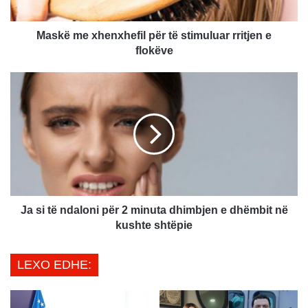
x
h
e
Maskë me xhenxhefil për të stimuluar rritjen e
n
flokëve
x
h
J
e
a
f
s
i
i
l
t
p
ë
ë
n
r
d
t
a
ë
l
Ja si të ndaloni për 2 minuta dhimbjen e dhëmbit në
s
o
kushte shtëpie
t
n
i
i
LEXO EDHE:
m
p
u
ë
l
r