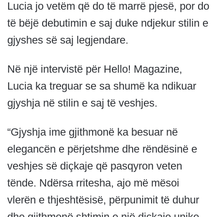
Lucia jo vetëm që do të marrë pjesë, por do
të bëjë debutimin e saj duke ndjekur stilin e
gjyshes së saj legjendare.
Në një intervistë për Hello! Magazine,
Lucia ka treguar se sa shumë ka ndikuar
gjyshja në stilin e saj të veshjes.
“Gjyshja ime gjithmonë ka besuar në
elegancën e përjetshme dhe rëndësinë e
veshjes së diçkaje që pasqyron veten
tënde. Ndërsa rritesha, ajo më mësoi
vlerën e thjeshtësisë, përpunimit të duhur
dhe gjithmonë shtimin e një diçkaje unike