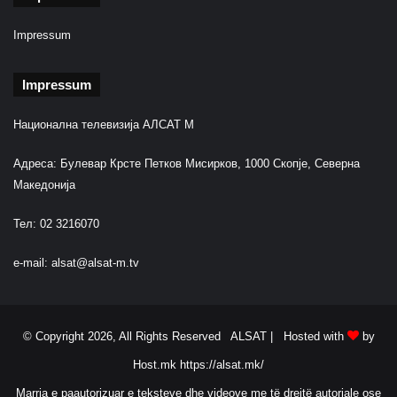
Impressum
Impressum
Национална телевизија АЛСАТ М
Адреса: Булевар Крсте Петков Мисирков, 1000 Скопје, Северна
Македонија
Тел: 02 3216070
e-mail:
alsat@alsat-m.tv
© Copyright 2026, All Rights Reserved ALSAT |
Hosted with
by
Host.mk
https://alsat.mk/
Marrja e paautorizuar e teksteve dhe videove me të drejtë autoriale ose