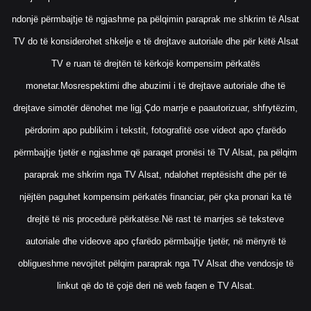
ndonjë përmbajtje të ngjashme pa pëlqimin paraprak me shkrim të Alsat
TV do të konsiderohet shkelje e të drejtave autoriale dhe për këtë Alsat
TV e ruan të drejtën të kërkojë kompensim përkatës
monetar.Mosrespektimi dhe abuzimi i të drejtave autoriale dhe të
drejtave simotër dënohet me ligj.Çdo marrje e paautorizuar, shfrytëzim,
përdorim apo publikim i tekstit, fotografitë ose videot apo çfarëdo
përmbajtje tjetër e ngjashme që paraqet pronësi të TV Alsat, pa pëlqim
paraprak me shkrim nga TV Alsat, ndalohet rreptësisht dhe për të
njëjtën paguhet kompensim përkatës financiar, për çka pronari ka të
drejtë të nis procedurë përkatëse.Në rast të marrjes së teksteve
autoriale dhe videove apo çfarëdo përmbajtje tjetër, në mënyrë të
obligueshme nevojitet pëlqim paraprak nga TV Alsat dhe vendosje të
linkut që do të çojë deri në web faqen e TV Alsat.