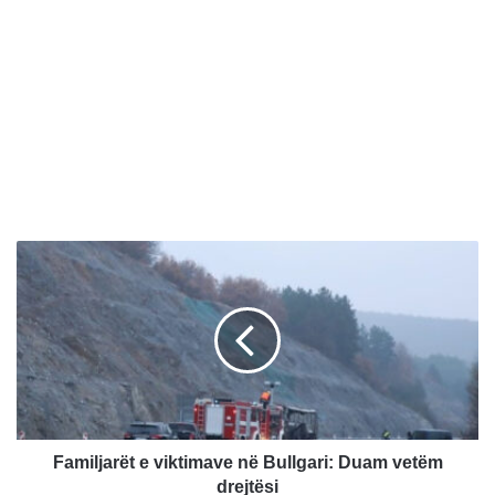
F
a
m
i
l
j
a
r
ë
t
Familjarët e viktimave në Bullgari: Duam vetëm
e
drejtësi