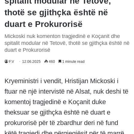
spitalit modular në Tetovë,
thotë se gjithçka është në
duart e Prokurorisë
Mickoski nuk komenton tragjedinë e Koçanit dhe
spitalit modular në Tetovë, thotë se gjithçka është në
duart e Prokurorisë
F.V
12.06.2025
460
1 minute read
Kryeministri i vendit, Hristijan Mickoski i
ftuar në një intervistë në Alsat, nuk deshi të
komentoj tragjedinë e Koçanit duke
theksuar se gjithçka është në duart e
prokurorisë për të zbardhur deri në fund
këtë tragjedi dhe përgjegjësit për të marrë