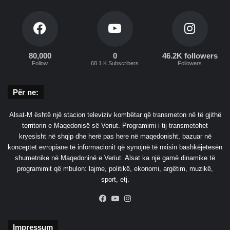
80,000
0
46.2K followers
Follow
68.1 K Subscribers
Followers
Për ne:
Alsat-M është një stacion televiziv kombëtar që transmeton në të gjithë
territorin e Maqedonisë së Veriut. Programimi i tij transmetohet
kryesisht në shqip dhe herë pas here në maqedonisht, bazuar në
konceptet evropiane të informacionit që synojnë të nxisin bashkëjetesën
shumetnike në Maqedoninë e Veriut. Alsat ka një gamë dinamike të
programimit që mbulon: lajme, politikë, ekonomi, argëtim, muzikë,
sport, etj.
Facebook
YouTube
Instagram
Impressum