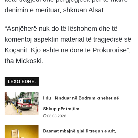
dënimin e merituar, shkruan Alsat.
“Asnjëherë nuk do të lëshohem dhe të
komentoj aspektin material të tragjedisë së
Koçanit. Kjo është në dorë të Prokurorisë”,
tha Mickoski.
LEXO EDHE:
I riu i lënduar në Bodrum kthehet në
Shkup për trajtim
08.08.2026
Dasmat mbajnë gjallë tregun e arit,