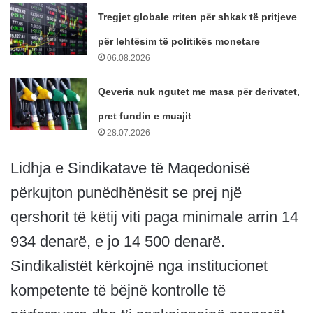
Tregjet globale rriten për shkak të pritjeve
për lehtësim të politikës monetare
06.08.2026
Qeveria nuk ngutet me masa për derivatet,
pret fundin e muajit
28.07.2026
Lidhja e Sindikatave të Maqedonisë
përkujton punëdhënësit se prej një
qershorit të këtij viti paga minimale arrin 14
934 denarë, e jo 14 500 denarë.
Sindikalistët kërkojnë nga institucionet
kompetente të bëjnë kontrolle të