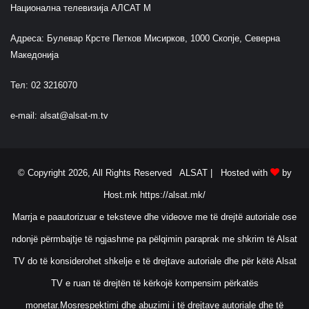
Национална телевизија АЛСАТ М
Адреса: Булевар Крсте Петков Мисирков, 1000 Скопје, Северна
Македонија
Тел: 02 3216070
e-mail:
alsat@alsat-m.tv
© Copyright 2026, All Rights Reserved ALSAT |
Hosted with
by
Host.mk
https://alsat.mk/
Marrja e paautorizuar e teksteve dhe videove me të drejtë autoriale ose
ndonjë përmbajtje të ngjashme pa pëlqimin paraprak me shkrim të Alsat
TV do të konsiderohet shkelje e të drejtave autoriale dhe për këtë Alsat
TV e ruan të drejtën të kërkojë kompensim përkatës
monetar.Mosrespektimi dhe abuzimi i të drejtave autoriale dhe të