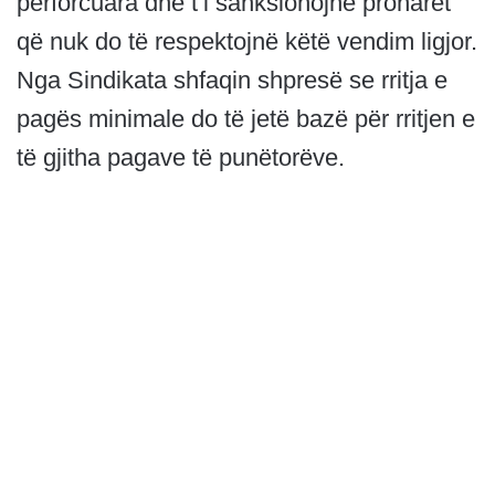
përforcuara dhe t’i sanksionojnë pronarët
që nuk do të respektojnë këtë vendim ligjor.
Nga Sindikata shfaqin shpresë se rritja e
pagës minimale do të jetë bazë për rritjen e
të gjitha pagave të punëtorëve.