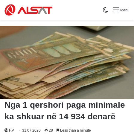
Switch skin
Menu
Nga 1 qershori paga minimale
ka shkuar në 14 934 denarë
F.V
31.07.2020
28
Less than a minute