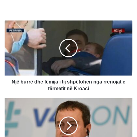
N
j
ë
b
u
r
r
ë
d
h
Një burrë dhe fëmija i tij shpëtohen nga rrënojat e
e
tërmetit në Kroaci
f
ë
D
m
a
i
ç
j
i
a
q
i
p