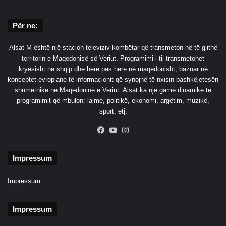
a
k
Për ne:
ë
l
Alsat-M është një stacion televiziv kombëtar që transmeton në të gjithë
territorin e Maqedonisë së Veriut. Programimi i tij transmetohet
kryesisht në shqip dhe herë pas here në maqedonisht, bazuar në
konceptet evropiane të informacionit që synojnë të nxisin bashkëjetesën
shumetnike në Maqedoninë e Veriut. Alsat ka një gamë dinamike të
programimit që mbulon: lajme, politikë, ekonomi, argëtim, muzikë,
sport, etj.
Facebook
YouTube
Instagram
Impressum
Impressum
Impressum