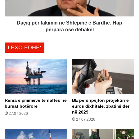
t
ë
i
r
j
t
s
a
Daçiq për takimin në Shtëpinë e Bardhë: Hap
h
k
përpara ose debakël
p
i
ë
m
LEXO EDHE:
t
i
o
n
h
n
e
ë
n
S
n
h
g
t
a
ë
Rënia e çmimeve të naftës në
BE përshpejton projektin e
r
p
bursat botërore
euros dixhitale, zbatimi deri
r
i
në 2029
ë
27.07.2026
n
27.07.2026
n
ë
o
e
j
B