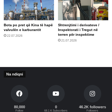
a
a
t
r
e
d
t
h
ë
ë
Bota po pret që Kina të hapë
Shtrenjtimi i derivateve /
r
:
valvulën e karburantit
Inspektorati i Tregut në
m
H
terren për inspektime
22.07.2026
e
a
21.07.2026
t
p
i
p
t
ë
n
r
ë
p
K
a
r
Na ndiqni
r
o
a
a
o
c
s
i
e
d
e
80,000
0
46.2K followers
Follow
68.1 K Subscribers
Followers
b