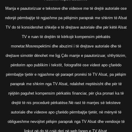
Marrja e paautorizuar e teksteve dhe videove me të drejtë autoriale ose
ndonjë përmbajtje të ngjashme pa pëlqimin paraprak me shkrim të Alsat
TV do të konsiderohet shkelje e të drejtave autoriale dhe për këtë Alsat
TV e ruan të drejtën të kërkojë kompensim përkatës
monetar.Mosrespektimi dhe abuzimi i të drejtave autoriale dhe të
drejtave simotër dënohet me ligj.Çdo marrje e paautorizuar, shfrytëzim,
përdorim apo publikim i tekstit, fotografitë ose videot apo çfarëdo
përmbajtje tjetër e ngjashme që paraqet pronësi të TV Alsat, pa pëlqim
paraprak me shkrim nga TV Alsat, ndalohet rreptësisht dhe për të
njëjtën paguhet kompensim përkatës financiar, për çka pronari ka të
drejtë të nis procedurë përkatëse.Në rast të marrjes së teksteve
autoriale dhe videove apo çfarëdo përmbajtje tjetër, në mënyrë të
obligueshme nevojitet pëlqim paraprak nga TV Alsat dhe vendosje të
linkut që do të çojë deri në web faqen e TV Alsat.