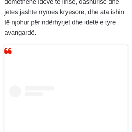
domethënë ideve të lirisë, dashurisë dhe
jetës jashtë rrymës kryesore, dhe ata ishin
të njohur për ndërhyrjet dhe idetë e tyre
avangardë.