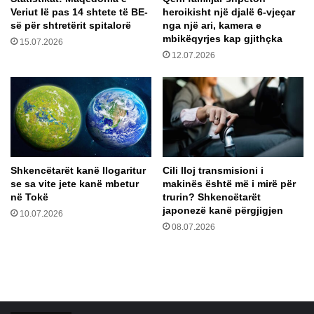
z
Veriut lë pas 14 shtete të BE-
heroikisht një djalë 6-vjeçar
ë
o
së për shtretërit spitalorë
nga një ari, kamera e
b
h
mbikëqyrjes kap gjithçka
15.07.2026
i
e
12.07.2026
s
t
e
p
d
ë
i
r
m
a
e
k
v
s
e
i
Shkencëtarët kanë llogaritur
Cili lloj transmisioni i
p
d
se sa vite jete kanë mbetur
makinës është më i mirë për
ë
e
në Tokë
trurin? Shkencëtarët
r
n
japonezë kanë përgjigjen
10.07.2026
ç
t
08.07.2026
ë
t
s
ë
h
r
t
ë
j
n
e
d