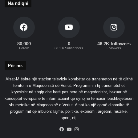
Na ndiqni
b
ë
ë
m
r
e
t
p
h
a
a
s
m
80,000
0
46.2K followers
o
Follow
68.1 K Subscribers
Followers
o
j
r
v
e
d
Për ne:
e
k
Alsat-M është një stacion televiziv kombëtar që transmeton në të gjithë
j
territorin e Maqedonisë së Veriut. Programimi i tij transmetohet
e
kryesisht në shqip dhe herë pas here në maqedonisht, bazuar në
n
konceptet evropiane të informacionit që synojnë të nxisin bashkëjetesën
shumetnike në Maqedoninë e Veriut. Alsat ka një gamë dinamike të
programimit që mbulon: lajme, politikë, ekonomi, argëtim, muzikë,
sport, etj.
Facebook
YouTube
Instagram