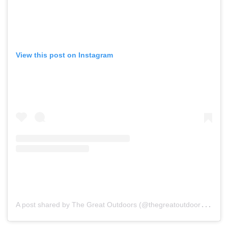
View this post on Instagram
A
post shared by The Great Outdoors (@thegreatoutdoors_7)