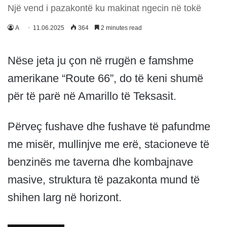
Një vend i pazakontë ku makinat ngecin në tokë
A
11.06.2025
364
2 minutes read
Nëse jeta ju çon në rrugën e famshme
amerikane “Route 66”, do të keni shumë
për të parë në Amarillo të Teksasit.
Përveç fushave dhe fushave të pafundme
me misër, mullinjve me erë, stacioneve të
benzinës me taverna dhe kombajnave
masive, struktura të pazakonta mund të
shihen larg në horizont.