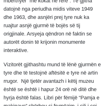
mbërthyer “me kokat në rërë”. Të gjitha
datojnë nga periudha midis viteve 1949
dhe 1963, dhe asnjëri prej tyre nuk ka
ruajtur asnjë gjurmë të bojës së tij
origjinale. Arsyeja qëndron në faktin se
autorët donin të krijonin monumente
interaktive.
Vizitorët gjithashtu mund të lënë gjurmën e
tyre dhe të testojnë aftësitë e tyre në artin
rrugor.
Një tjetër avantazh i këtij muzeu
është se është i hapur 24 orë në ditë dhe
hyrja është falas.
Libri për fëmijë “Pamja e
makinave” shërbeu si frymëzim, i cili i çoi