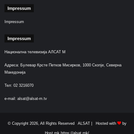
Impressum
Impressum
Impressum
Национална телевизија АЛСАТ М
Адреса: Булевар Крсте Петков Мисирков, 1000 Скопје, Северна
Македонија
Тел: 02 3216070
e-mail:
alsat@alsat-m.tv
© Copyright 2026, All Rights Reserved ALSAT |
Hosted with
by
Host.mk
https://alsat.mk/