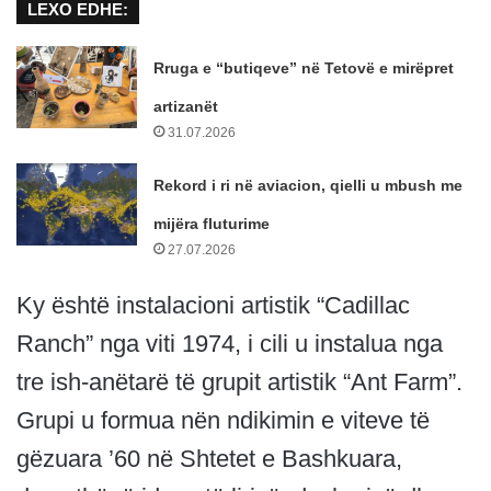
LEXO EDHE:
Rruga e “butiqeve” në Tetovë e mirëpret
artizanët
31.07.2026
Rekord i ri në aviacion, qielli u mbush me
mijëra fluturime
27.07.2026
Ky është instalacioni artistik “Cadillac
Ranch” nga viti 1974, i cili u instalua nga
tre ish-anëtarë të grupit artistik “Ant Farm”.
Grupi u formua nën ndikimin e viteve të
gëzuara ’60 në Shtetet e Bashkuara,