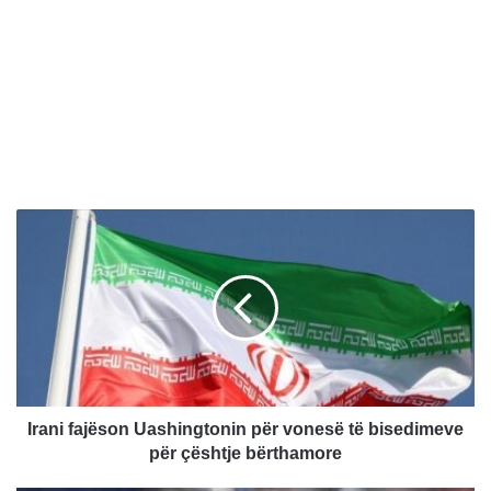
I
r
a
n
i
f
a
j
ë
s
Irani fajëson Uashingtonin për vonesë të bisedimeve
o
për çështje bërthamore
n