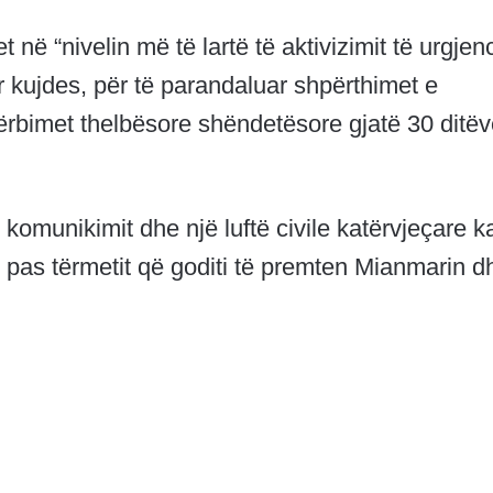
 në “nivelin më të lartë të aktivizimit të urgjen
r kujdes, për të parandaluar shpërthimet e
rbimet thelbësore shëndetësore gjatë 30 ditëv
 komunikimit dhe një luftë civile katërvjeçare 
 pas tërmetit që goditi të premten Mianmarin d