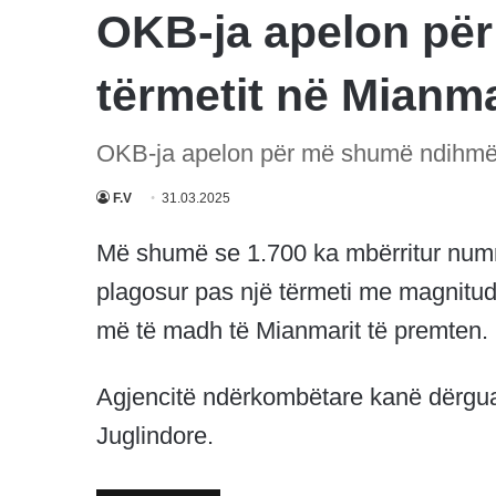
OKB-ja apelon pë
tërmetit në Mianm
OKB-ja apelon për më shumë ndihmë 
F.V
31.03.2025
Më shumë se 1.700 ka mbërritur numri
plagosur pas një tërmeti me magnitudë
më të madh të Mianmarit të premten.
Agjencitë ndërkombëtare kanë dërgua
Juglindore.