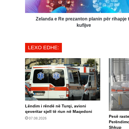
rihapje
të
kufijve
Zelanda e Re prezanton planin për rihapje 
kufijve
LEXO EDHE:
Lëndim i rëndë në Turqi, avioni
qeveritar sjell të riun në Maqedoni
Pesë raste
07.08.2026
Perëndimor
Shkup