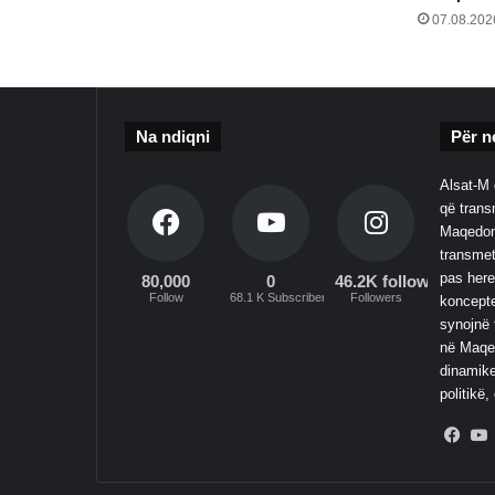
07.08.202
Na ndiqni
Për n
Alsat-M 
që transm
Maqedoni
transmet
pas here
80,000
0
46.2K followers
Follow
68.1 K Subscribers
Followers
koncepte
synojnë 
në Maqed
dinamike
politikë,
Fac