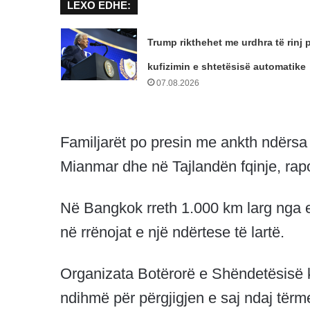
LEXO EDHE:
Trump rikthehet me urdhra të rinj 
kufizimin e shtetësisë automatike
07.08.2026
Familjarët po presin me ankth ndërsa 
Mianmar dhe në Tajlandën fqinje, ra
Në Bangkok rreth 1.000 km larg nga e
në rrënojat e një ndërtese të lartë.
Organizata Botërorë e Shëndetësisë ka
ndihmë për përgjigjen e saj ndaj tërm