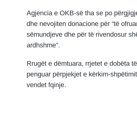
Agjencia e OKB-së tha se po përgjigjet
dhe nevojiten donacione për “të ofrua
sëmundjeve dhe për të rivendosur shë
ardhshme”.
Rrugët e dëmtuara, rrjetet e dobëta të
penguar përpjekjet e kërkim-shpëtimit
vendet fqinje.