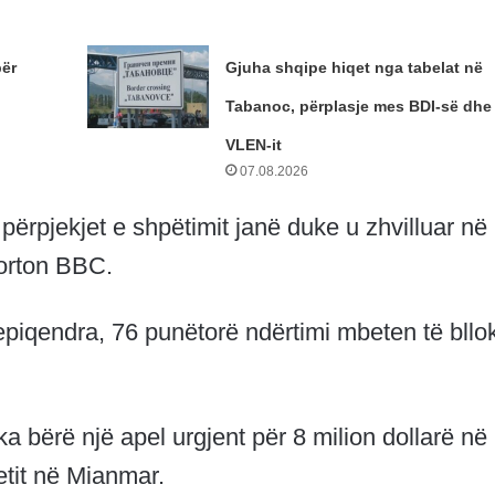
për
Gjuha shqipe hiqet nga tabelat në
Tabanoc, përplasje mes BDI-së dhe
VLEN-it
07.08.2026
përpjekjet e shpëtimit janë duke u zhvilluar në
porton BBC.
piqendra, 76 punëtorë ndërtimi mbeten të bllo
 bërë një apel urgjent për 8 milion dollarë në
etit në Mianmar.