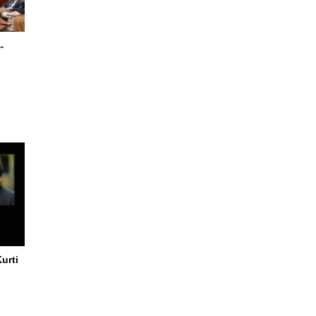
-
urti