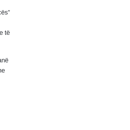
cës”
e të
kanë
he