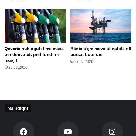
,
u
h
c
y
i
j
o
n
n
ë
e
n
t
ë
Qeveria nuk ngutet me masa
Rënia e çmimeve të naftës në
?
d
për derivatet, pret fundin e
bursat botërore
i
muajit
27.07.2026
t
28.07.2026
ë
n
e
t
r
e
Na ndiqni
t
ë
t
ë
g