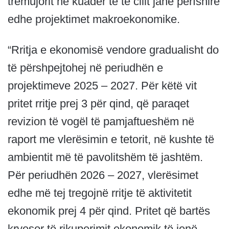
tremujorit në kuadër të të cilit janë përfshirë
edhe projektimet makroekonomike.
“Rritja e ekonomisë vendore gradualisht do
të përshpejtohej në periudhën e
projektimeve 2025 – 2027. Për këtë vit
pritet rritje prej 3 për qind, që paraqet
revizion të vogël të pamjaftueshëm në
raport me vlerësimin e tetorit, në kushte të
ambientit më të pavolitshëm të jashtëm.
Për periudhën 2026 – 2027, vlerësimet
edhe më tej tregojnë rritje të aktivitetit
ekonomik prej 4 për qind. Pritet që bartës
kryesor të rikuperimit ekonomik të jenë