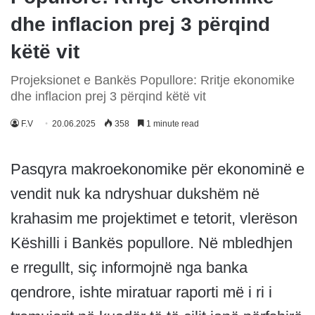
dhe inflacion prej 3 përqind
këtë vit
Projeksionet e Bankës Popullore: Rritje ekonomike
dhe inflacion prej 3 përqind këtë vit
F.V
20.06.2025
358
1 minute read
Pasqyra makroekonomike për ekonominë e
vendit nuk ka ndryshuar dukshëm në
krahasim me projektimet e tetorit, vlerëson
Këshilli i Bankës popullore. Në mbledhjen
e rregullt, siç informojnë nga banka
qendrore, ishte miratuar raporti më i ri i