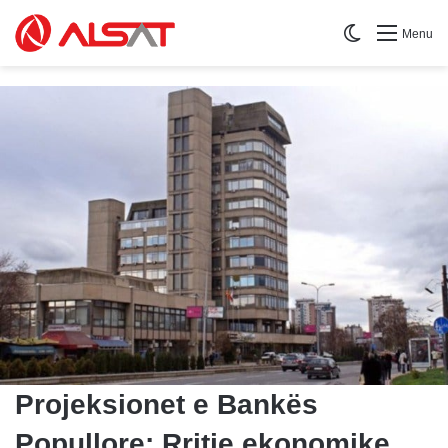
Switch skin
Menu
Projeksionet e Bankës
Popullore: Rritje ekonomike