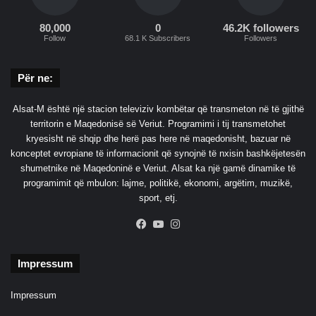
r
e
80,000
0
46.2K followers
Follow
68.1 K Subscribers
Followers
v
ë
s
Për ne:
Alsat-M është një stacion televiziv kombëtar që transmeton në të gjithë
territorin e Maqedonisë së Veriut. Programimi i tij transmetohet
kryesisht në shqip dhe herë pas here në maqedonisht, bazuar në
konceptet evropiane të informacionit që synojnë të nxisin bashkëjetesën
shumetnike në Maqedoninë e Veriut. Alsat ka një gamë dinamike të
programimit që mbulon: lajme, politikë, ekonomi, argëtim, muzikë,
sport, etj.
Facebook
YouTube
Instagram
Impressum
Impressum