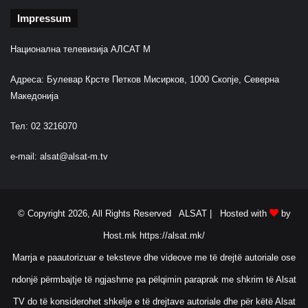
Impressum
Национална телевизија АЛСАТ М
Адреса: Булевар Крсте Петков Мисирков, 1000 Скопје, Северна
Македонија
Тел: 02 3216070
e-mail:
alsat@alsat-m.tv
© Copyright 2026, All Rights Reserved ALSAT |
Hosted with
by
Host.mk
https://alsat.mk/
Marrja e paautorizuar e teksteve dhe videove me të drejtë autoriale ose
ndonjë përmbajtje të ngjashme pa pëlqimin paraprak me shkrim të Alsat
TV do të konsiderohet shkelje e të drejtave autoriale dhe për këtë Alsat