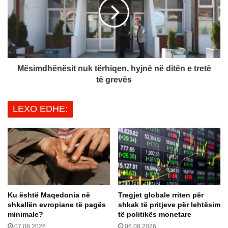
e
i
t
m
a
d
r
h
ë
ë
t
n
b
ë
Mësimdhënësit nuk tërhiqen, hyjnë në ditën e tretë
e
s
të grevës
s
i
i
t
LEXO EDHE:
m
n
i
u
n
k
t
t
e
ë
k
r
i
h
n
i
Ku është Maqedonia në
Tregjet globale rriten për
s
q
shkallën evropiane të pagës
shkak të pritjeve për lehtësim
t
e
minimale?
të politikës monetare
i
n
07.08.2026
06.08.2026
t