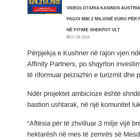
VIDEOLOTARIA KASINOS AUSTRI
PAGOI MBI 2 MILIONË EURO PËR 
NË FITIME XHEKPOT VLT
07.08.2026
Përpjekja e Kushner në rajon vjen ndë
Affinity Partners, po shqyrton investi
të riformuar peizazhin e turizmit dhe
Ndër projektet ambicioze është shndërri
bastion ushtarak, në një komunitet l
“Aftësia për të zhvilluar 3 milje vijë
hektarësh në mes të zemrës së Mesdh