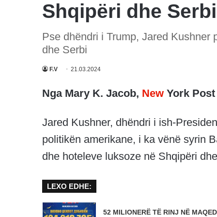
Shqipëri dhe Serbi
Pse dhëndri i Trump, Jared Kushner p
dhe Serbi
F.V
21.03.2024
Nga Mary K. Jacob,
New
York Post
Jared Kushner, dhëndri i ish-Presiden
politikën amerikane, i ka vënë syrin Ba
dhe hoteleve luksoze në Shqipëri dhe
LEXO EDHE:
52 MILIONERË TË RINJ NË MAQED