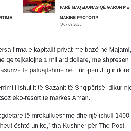
A
PARË MAQEDONAS QË GARON ME 
FITIME
MAKINË PROTOTIP
07.08.2026
rsa firma e kapitalit privat me bazë në Majami
me që tejkalojnë 1 miliard dollarë, me shpresën
 pasurive të paluajtshme në Europën Juglindore.
mi i ishullit të Sazanit të Shqipërisë, dikur nj
uksoz eko-resort të markës Aman.
 bregdetare të mrekullueshme dhe një ishull 1400
eut është unike,” tha Kushner për The Post.