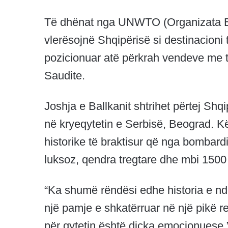
Të dhënat nga UNWTO (Organizata Bo
vlerësojnë Shqipërisë si destinacioni 
pozicionuar atë përkrah vendeve me t
Saudite.
Joshja e Ballkanit shtrihet përtej Shqi
në kryeqytetin e Serbisë, Beograd. Kët
historike të braktisur që nga bombar
luksoz, qendra tregtare dhe mbi 1500
“Ka shumë rëndësi edhe historia e nd
një pamje e shkatërruar në një pikë r
për qytetin është diçka emocionuese.