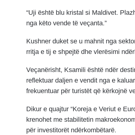
“Uji është blu kristal si Maldivet. P
nga këto vende të veçanta.”
Kushner duket se u mahnit nga sektori i
rritja e tij e shpejtë dhe vlerësimi nd
Veçanërisht, Ksamili është ndër desti
reflektuar daljen e vendit nga e kaluar
frekuentuar për turistët që kërkojnë v
Dikur e quajtur “Koreja e Veriut e Eu
krenohet me stabilitetin makroekonomik,
për investitorët ndërkombëtarë.