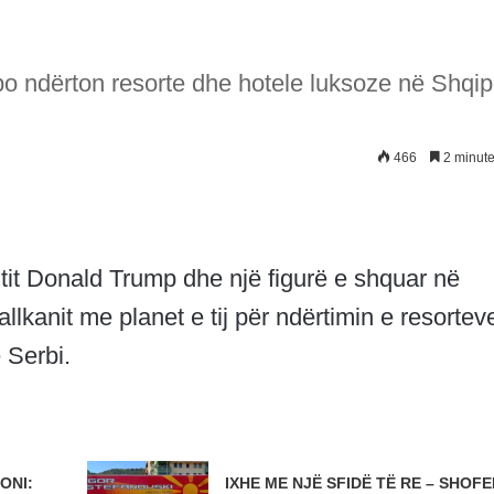
o ndërton resorte dhe hotele luksoze në Shqip
466
2 minute
tit Donald Trump dhe një figurë e shquar në
llkanit me planet e tij për ndërtimin e resortev
 Serbi.
ONI:
IXHE ME NJË SFIDË TË RE – SHOFER