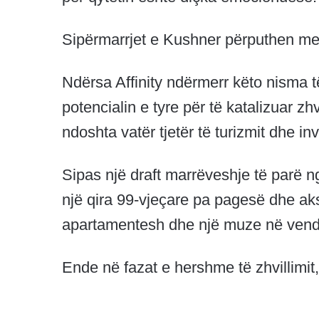
Sipërmarrjet e Kushner përputhen me 
Ndërsa Affinity ndërmerr këto nisma 
potencialin e tyre për të katalizuar z
ndoshta vatër tjetër të turizmit dhe i
Sipas një draft marrëveshje të parë n
një qira 99-vjeçare pa pagesë dhe aks
apartamentesh dhe një muze në vendin
Ende në fazat e hershme të zhvillimit,