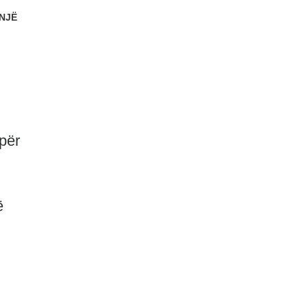
NJË
,
 për
ë