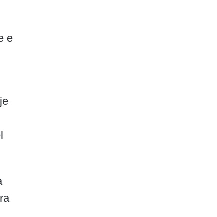
e e
je
l
a
ra