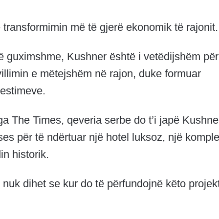
transformimin më të gjerë ekonomik të rajonit.
të guximshme, Kushner është i vetëdijshëm për
hvillimin e mëtejshëm në rajon, duke formuar
nvestimeve.
ga The Times, qeveria serbe do t’i japë Kushne
es për të ndërtuar një hotel luksoz, një kompl
 historik.
 nuk dihet se kur do të përfundojnë këto projek