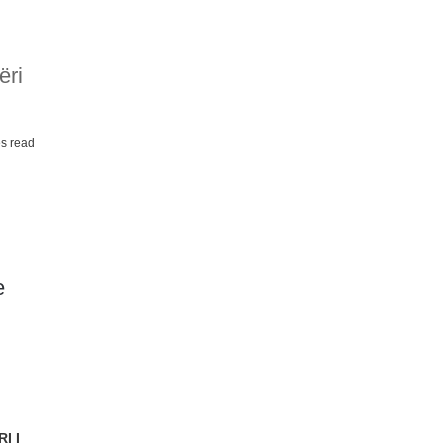
ëri
s read
e
I I