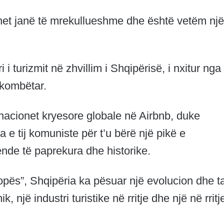
lazhet janë të mrekullueshme dhe është vetëm një
 turizmit në zhvillim i Shqipërisë, i nxitur nga
ërkombëtar.
nacionet kryesore globale në Airbnb, duke
a e tij komuniste për t’u bërë një pikë e
ende të paprekura dhe historike.
ropës”, Shqipëria ka pësuar një evolucion dhe t
 një industri turistike në rritje dhe një në rritj