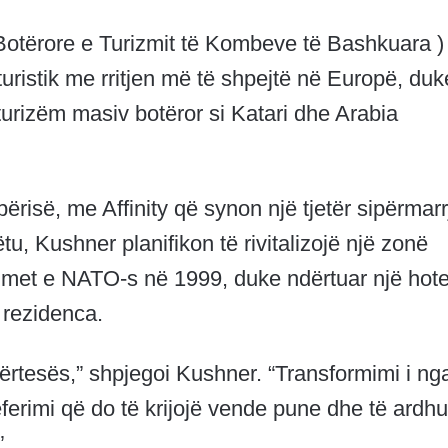
tërore e Turizmit të Kombeve të Bashkuara )
turistik me rritjen më të shpejtë në Europë, duk
urizëm masiv botëror si Katari dhe Arabia
përisë, me Affinity që synon një tjetër sipërmarr
u, Kushner planifikon të rivitalizojë një zonë
dimet e NATO-s në 1999, duke ndërtuar një hote
 rezidenca.
ërtesës,” shpjegoi Kushner. “Transformimi i ng
eferimi që do të krijojë vende pune dhe të ardhu
”