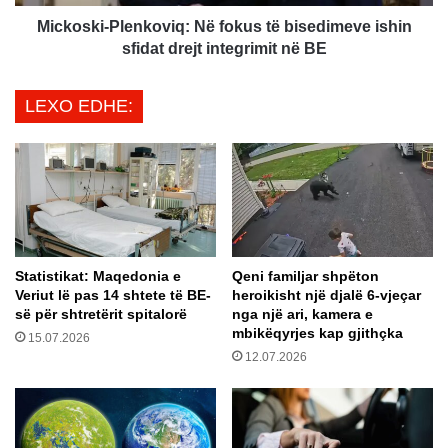
k
-
a
P
Mickoski-Plenkoviq: Në fokus të bisedimeve ishin
d
l
sfidat drejt integrimit në BE
h
e
ë
n
LEXO EDHE:
n
k
ë
o
E
v
l
i
o
q
n
:
M
N
u
ë
Statistikat: Maqedonia e
Qeni familjar shpëton
s
f
Veriut lë pas 14 shtete të BE-
heroikisht një djalë 6-vjeçar
k
o
së për shtretërit spitalorë
nga një ari, kamera e
n
k
mbikëqyrjes kap gjithçka
15.07.2026
j
u
12.07.2026
ë
s
u
t
l
ë
t
b
i
i