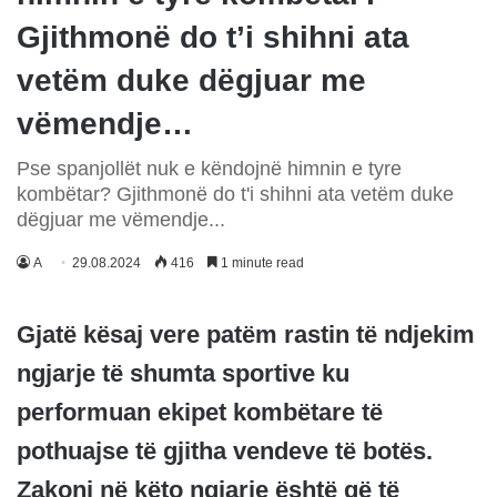
Gjithmonë do t’i shihni ata
vetëm duke dëgjuar me
vëmendje…
Pse spanjollët nuk e këndojnë himnin e tyre
kombëtar? Gjithmonë do t'i shihni ata vetëm duke
dëgjuar me vëmendje...
A
29.08.2024
416
1 minute read
Gjatë kësaj vere patëm rastin të ndjekim
ngjarje të shumta sportive ku
performuan ekipet kombëtare të
pothuajse të gjitha vendeve të botës.
Zakoni në këto ngjarje është që të