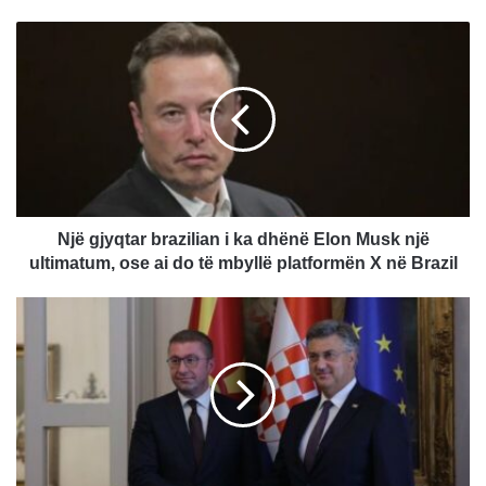
N
j
ë
g
j
y
q
t
a
r
Një gjyqtar brazilian i ka dhënë Elon Musk një
b
ultimatum, ose ai do të mbyllë platformën X në Brazil
r
a
M
z
i
i
c
l
k
i
o
a
s
n
k
i
i