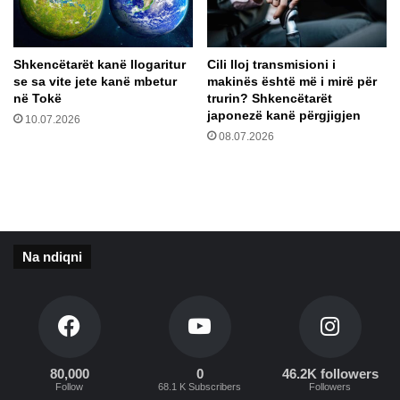
m
s
a
e
t
d
Shkencëtarët kanë llogaritur
Cili lloj transmisioni i
u
i
se sa vite jete kanë mbetur
makinës është më i mirë për
m
m
në Tokë
trurin? Shkencëtarët
,
e
japonezë kanë përgjigjen
10.07.2026
o
v
08.07.2026
s
e
e
i
a
s
i
h
d
i
o
n
Na ndiqni
t
s
ë
f
m
i
b
d
y
a
l
t
l
80,000
0
46.2K followers
d
Follow
68.1 K Subscribers
Followers
ë
r