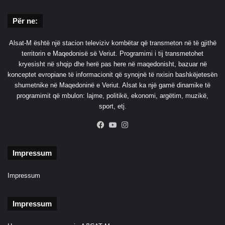
p
e
l
j
Për ne:
a
t
t
i
Alsat-M është një stacion televiziv kombëtar që transmeton në të gjithë
f
n
territorin e Maqedonisë së Veriut. Programimi i tij transmetohet
o
t
kryesisht në shqip dhe herë pas here në maqedonisht, bazuar në
r
e
konceptet evropiane të informacionit që synojnë të nxisin bashkëjetesën
m
g
shumetnike në Maqedoninë e Veriut. Alsat ka një gamë dinamike të
ë
r
programimit që mbulon: lajme, politikë, ekonomi, argëtim, muzikë,
n
i
sport, etj.
X
m
n
i
Facebook
YouTube
Instagram
ë
t
B
n
Impressum
r
ë
a
B
z
E
Impressum
i
l
Impressum