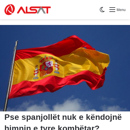
Switch skin
Menu
Pse spanjollët nuk e këndojnë
himnin e tyre kombëtar?