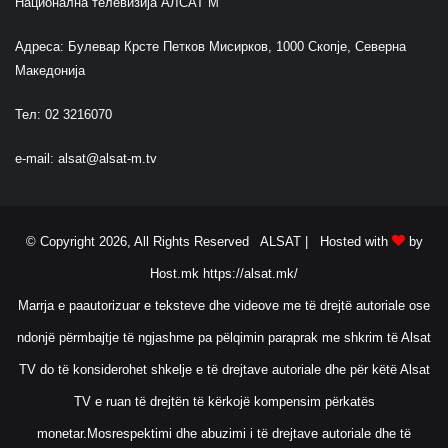
Национална телевизија АЛСАТ М
Адреса: Булевар Крсте Петков Мисирков, 1000 Скопје, Северна
Македонија
Тел: 02 3216070
e-mail:
alsat@alsat-m.tv
© Copyright 2026, All Rights Reserved ALSAT |
Hosted with
by
Host.mk
https://alsat.mk/
Marrja e paautorizuar e teksteve dhe videove me të drejtë autoriale ose
ndonjë përmbajtje të ngjashme pa pëlqimin paraprak me shkrim të Alsat
TV do të konsiderohet shkelje e të drejtave autoriale dhe për këtë Alsat
TV e ruan të drejtën të kërkojë kompensim përkatës
monetar.Mosrespektimi dhe abuzimi i të drejtave autoriale dhe të