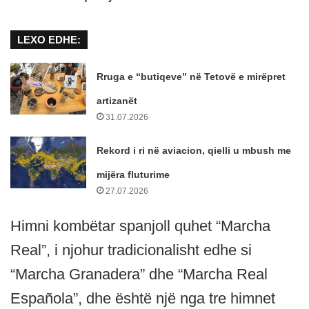
LEXO EDHE:
Rruga e “butiqeve” në Tetovë e mirëpret
artizanët
31.07.2026
Rekord i ri në aviacion, qielli u mbush me
mijëra fluturime
27.07.2026
Himni kombëtar spanjoll quhet “Marcha
Real”, i njohur tradicionalisht edhe si
“Marcha Granadera” dhe “Marcha Real
Española”, dhe është një nga tre himnet