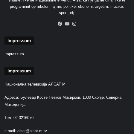
shumetnike në Maqedoninë e Veriut. Alsat ka një gamë dinamike të
a
programimit që mbulon: lajme, politikë, ekonomi, argëtim, muzikë,
l
sport, etj.
f
a
Facebook
YouTube
Instagram
b
e
t
Impressum
ë
Impressum
Impressum
Национална телевизија АЛСАТ М
Адреса: Булевар Крсте Петков Мисирков, 1000 Скопје, Северна
Македонија
Тел: 02 3216070
e-mail:
alsat@alsat-m.tv