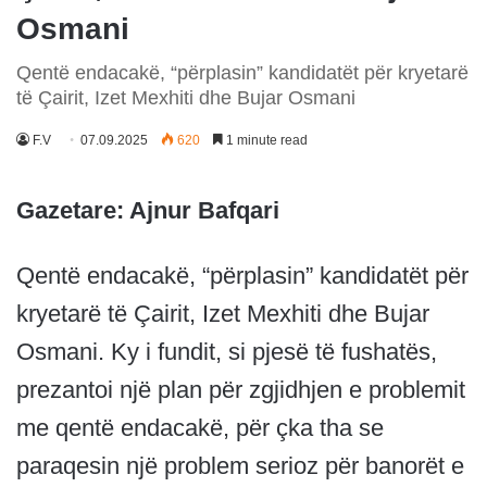
Osmani
Qentë endacakë, “përplasin” kandidatët për kryetarë
të Çairit, Izet Mexhiti dhe Bujar Osmani
F.V
07.09.2025
620
1 minute read
Gazetare: Ajnur Bafqari
Qentë endacakë, “përplasin” kandidatët për
kryetarë të Çairit, Izet Mexhiti dhe Bujar
Osmani. Ky i fundit, si pjesë të fushatës,
prezantoi një plan për zgjidhjen e problemit
me qentë endacakë, për çka tha se
paraqesin një problem serioz për banorët e