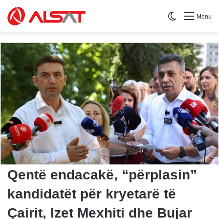
Switch skin
Menu
Qentë endacakë, “përplasin”
kandidatët për kryetarë të
Çairit, Izet Mexhiti dhe Bujar