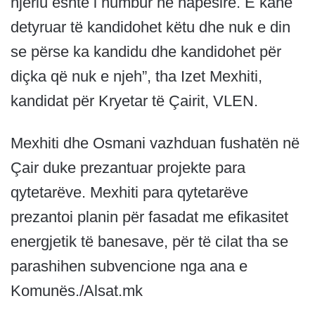
njeriu është i humbur në hapësirë. E kanë
detyruar të kandidohet këtu dhe nuk e din
se përse ka kandidu dhe kandidohet për
diçka që nuk e njeh”, tha Izet Mexhiti,
kandidat për Kryetar të Çairit, VLEN.
Mexhiti dhe Osmani vazhduan fushatën në
Çair duke prezantuar projekte para
qytetarëve. Mexhiti para qytetarëve
prezantoi planin për fasadat me efikasitet
energjetik të banesave, për të cilat tha se
parashihen subvencione nga ana e
Komunës./Alsat.mk