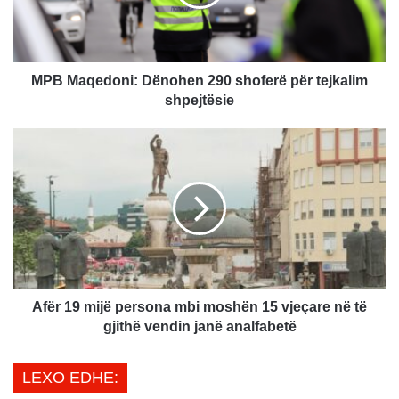
q
e
d
o
n
MPB Maqedoni: Dënohen 290 shoferë për tejkalim
i
shpejtësie
:
D
A
ë
f
n
ë
o
r
h
1
e
9
n
m
2
i
9
j
0
ë
Afër 19 mijë persona mbi moshën 15 vjeçare në të
s
p
gjithë vendin janë analfabetë
h
e
o
r
LEXO EDHE:
f
s
e