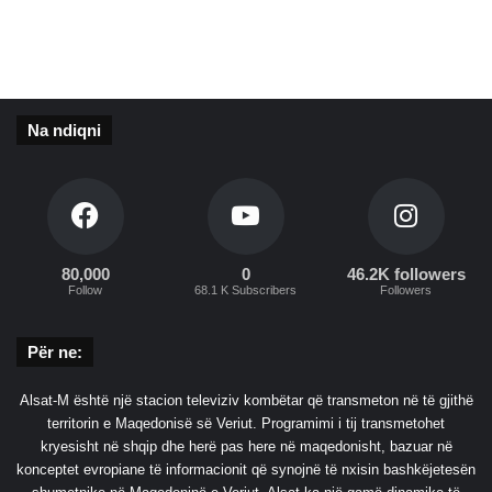
i
ë
e
t
ë
g
j
Na ndiqni
i
t
h
ë
v
e
n
80,000
0
46.2K followers
Follow
68.1 K Subscribers
Followers
d
i
n
Për ne:
j
a
Alsat-M është një stacion televiziv kombëtar që transmeton në të gjithë
n
territorin e Maqedonisë së Veriut. Programimi i tij transmetohet
ë
kryesisht në shqip dhe herë pas here në maqedonisht, bazuar në
a
konceptet evropiane të informacionit që synojnë të nxisin bashkëjetesën
n