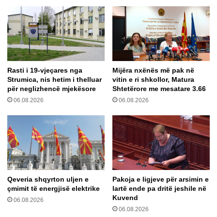
o
r
n
ë
a
p
m
ë
b
r
i
t
m
Rasti i 19-vjeçares nga
Mijëra nxënës më pak në
e
o
Strumica, nis hetim i thelluar
vitin e ri shkollor, Matura
j
s
për neglizhencë mjekësore
Shtetërore me mesatare 3.66
k
h
06.08.2026
06.08.2026
a
ë
l
n
i
1
m
5
s
v
h
j
p
e
e
ç
Qeveria shqyrton uljen e
Pakoja e ligjeve për arsimin e
j
a
çmimit të energjisë elektrike
lartë ende pa dritë jeshile në
t
r
Kuvend
06.08.2026
ë
e
06.08.2026
s
n