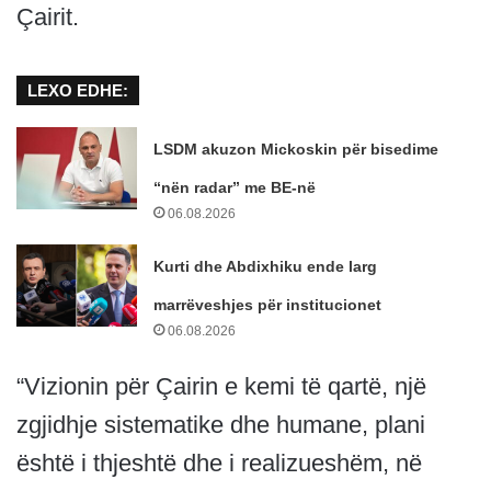
Çairit.
LEXO EDHE:
LSDM akuzon Mickoskin për bisedime
“nën radar” me BE-në
06.08.2026
Kurti dhe Abdixhiku ende larg
marrëveshjes për institucionet
06.08.2026
“Vizionin për Çairin e kemi të qartë, një
zgjidhje sistematike dhe humane, plani
është i thjeshtë dhe i realizueshëm, në