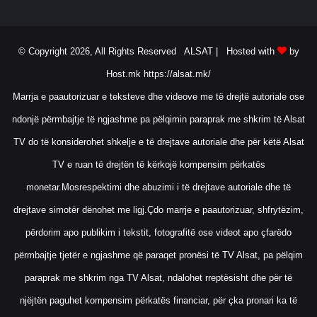
© Copyright 2026, All Rights Reserved ALSAT |
Hosted with
by
Host.mk
https://alsat.mk/
Marrja e paautorizuar e teksteve dhe videove me të drejtë autoriale ose
ndonjë përmbajtje të ngjashme pa pëlqimin paraprak me shkrim të Alsat
TV do të konsiderohet shkelje e të drejtave autoriale dhe për këtë Alsat
TV e ruan të drejtën të kërkojë kompensim përkatës
monetar.Mosrespektimi dhe abuzimi i të drejtave autoriale dhe të
drejtave simotër dënohet me ligj.Çdo marrje e paautorizuar, shfrytëzim,
përdorim apo publikim i tekstit, fotografitë ose videot apo çfarëdo
përmbajtje tjetër e ngjashme që paraqet pronësi të TV Alsat, pa pëlqim
paraprak me shkrim nga TV Alsat, ndalohet rreptësisht dhe për të
njëjtën paguhet kompensim përkatës financiar, për çka pronari ka të