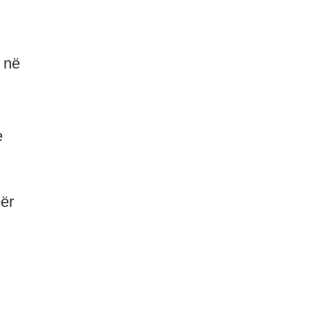
a në
e
për