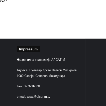
ërkon
Impressum
Национална телевизија АЛСАТ М
Адреса: Булевар Крсте Петков Мисирков,
1000 Скопје, Северна Македонија
Тел: 02 3216070
e-mail:
alsat@alsat-m.tv