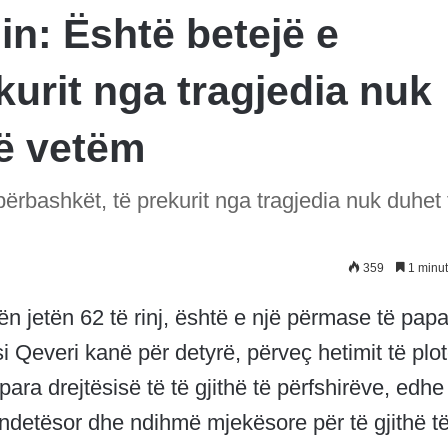
n: Është betejë e
kurit nga tragjedia nuk
të vetëm
ërbashkët, të prekurit nga tragjedia nuk duhet 
359
1 minut
n jetën 62 të rinj, është e një përmase të papa
 Qeveri kanë për detyrë, përveç hetimit të plo
para drejtësisë të të gjithë të përfshirëve, edhe
ndetësor dhe ndihmë mjekësore për të gjithë t