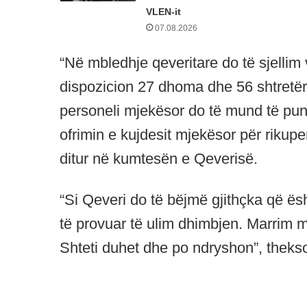
VLEN-it
07.08.2026
“Në mbledhje qeveritare do të sjellim
dispozicion 27 dhoma dhe 56 shtretër,
personeli mjekësor do të mund të pun
ofrimin e kujdesit mjekësor për rikupe
ditur në kumtesën e Qeverisë.
“Si Qeveri do të bëjmë gjithçka që ë
të provuar të ulim dhimbjen. Marrim m
Shteti duhet dhe po ndryshon”, theks