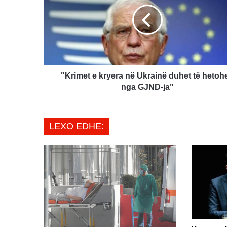
kryera
në
Ukrainë
duhet
të
hetohen
nga
GJND-
"Krimet e kryera në Ukrainë duhet të hetoh
ja"
nga GJND-ja"
LEXO EDHE: