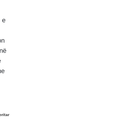
 e
on
 në
ë
he
ritar