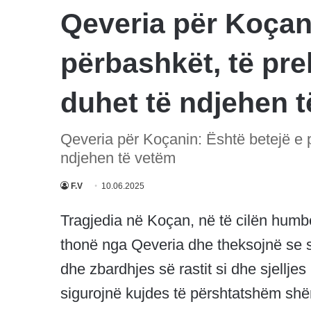
Qeveria për Koçani
përbashkët, të pre
duhet të ndjehen 
Qeveria për Koçanin: Është betejë e p
ndjehen të vetëm
F.V
10.06.2025
Tragjedia në Koçan, në të cilën humbë
thonë nga Qeveria dhe theksojnë se si
dhe zbardhjes së rastit si dhe sjelljes 
sigurojnë kujdes të përshtatshëm shë