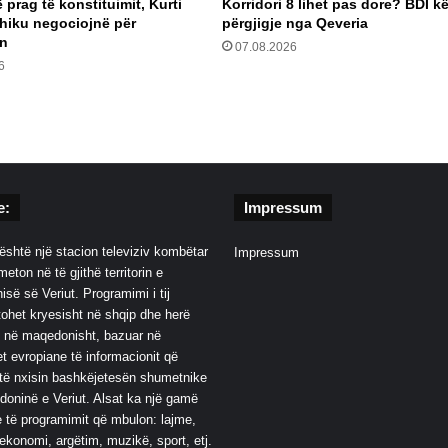
prag të konstituimit, Kurti
Korridori 8 lihet pas dore? BDI k
hiku negociojnë për
përgjigje nga Qeveria
in
07.08.2026
6
e:
Impressum
është një stacion televiziv kombëtar
Impressum
eton në të gjithë territorin e
së së Veriut. Programimi i tij
ohet kryesisht në shqip dhe herë
 në maqedonisht, bazuar në
t evropiane të informacionit që
të nxisin bashkëjetesën shumetnike
oninë e Veriut. Alsat ka një gamë
 të programimit që mbulon: lajme,
 ekonomi, argëtim, muzikë, sport, etj.