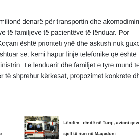
0 milionë denarë për transportin dhe akomodimin
e të familjeve të pacientëve të lënduar. Por
oçani është prioriteti ynë dhe askush nuk gux
shtuar se: kemi hapur linjë telefonike që është
istrin. Të lënduarit dhe familjet e tyre mund t
r të shprehur kërkesat, propozimet konkrete d
Lëndim i rëndë në Turqi, avioni qeve
e
sjell të riun në Maqedoni