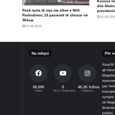
Kosova në 
dhe Abdix
Pesë raste të reja me ethet e Nilit
president
Perëndimor, 15 pacientë të shtruar në
07.08.202
Shkup
07.08.2026
Na ndiqni
Për n
Alsat-M 
që transm
Maqedoni
transmet
pas here
80,000
0
46.2K followers
Follow
68.1 K Subscribers
Followers
koncepte
synojnë 
në Maqed
dinamike
politikë,