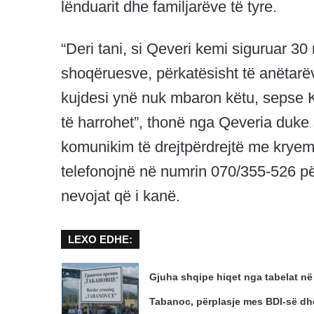
lënduarit dhe familjarëve të tyre.
“Deri tani, si Qeveri kemi siguruar 3
shoqëruesve, përkatësisht të anëtarëv
kujdesi ynë nuk mbaron këtu, sepse K
të harrohet”, thonë nga Qeveria duke 
komunikim të drejtpërdrejtë me kryemin
telefonojnë në numrin 070/355-526 pë
nevojat që i kanë.
LEXO EDHE:
Gjuha shqipe hiqet nga tabelat në
Tabanoc, përplasje mes BDI-së dh