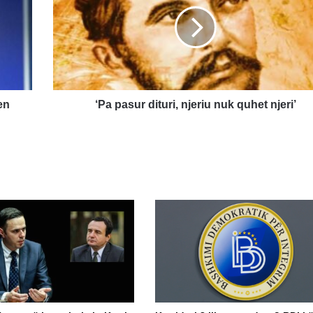
dituri,
njeriu
nuk
quhet
njeri’
en
‘Pa pasur dituri, njeriu nuk quhet njeri’