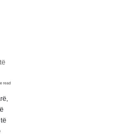
të
e read
rë,
të
 të
ë