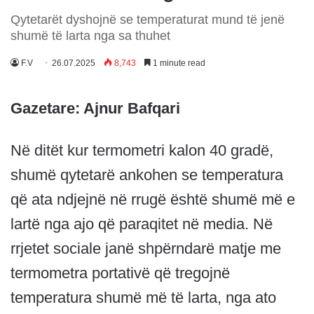
Qytetarët dyshojnë se temperaturat mund të jenë
shumë të larta nga sa thuhet
F.V
26.07.2025
8,743
1 minute read
Gazetare: Ajnur Bafqari
Në ditët kur termometri kalon 40 gradë,
shumë qytetarë ankohen se temperatura
që ata ndjejnë në rrugë është shumë më e
lartë nga ajo që paraqitet në media. Në
rrjetet sociale janë shpërndarë matje me
termometra portativë që tregojnë
temperatura shumë më të larta, nga ato