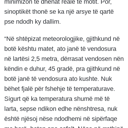
minimizon të dhënat reale të motit. Por,
sinoptikët thonë se ka një arsye të qartë
pse ndodh ky dallim.
“Në shtëpizat meteorologjike, gjithkund në
botë kështu matet, ato janë të vendosura
në lartësi 2,5 metra, dërrasat vendosen nën
këndin e duhur, 45 gradë, pra gjithkund në
botë janë të vendosura ato kushte. Nuk
bëhet fjalë për fshehje të temperaturave.
Sigurt që ka temperatura shumë më të
larta, sepse ndikon edhe nënshtresa, nuk
është njësoj nëse ndodhemi në sipërfaqe