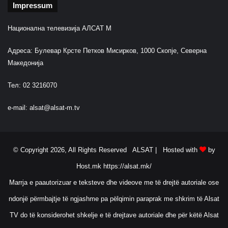
Impressum
Национална телевизија АЛСАТ М
Адреса: Булевар Крсте Петков Мисирков, 1000 Скопје, Северна
Македонија
Тел: 02 3216070
e-mail:
alsat@alsat-m.tv
© Copyright 2026, All Rights Reserved ALSAT |
Hosted with
by
Host.mk
https://alsat.mk/
Marrja e paautorizuar e teksteve dhe videove me të drejtë autoriale ose
ndonjë përmbajtje të ngjashme pa pëlqimin paraprak me shkrim të Alsat
TV do të konsiderohet shkelje e të drejtave autoriale dhe për këtë Alsat