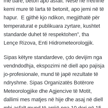
me barë, beton apo asfalt. Nëse në rrethinë
kemi mure të larta të betonit, apo jemi në të
hapur. E gjithë kjo ndikon, megjithatë për
temperaturat e publikuara zyrtare, kushtet
standarde duhet të respektohen”, tha
Lençe Rizova, Enti Hidrometeorologjik.
Sipas këtyre standardeve, çdo devijim nga
vendndodhja, ekspozimi në diell apo pajisja
jo-profesionale, mund të japë rezultate të
ndryshme. Sipas Organizatës Botërore
Meteorologjike dhe Agjencive të Motit,
dallimi mes matjes në hije dhe asaj në diell
mbi asfalt mund të arrijë nga 10 deri në 15