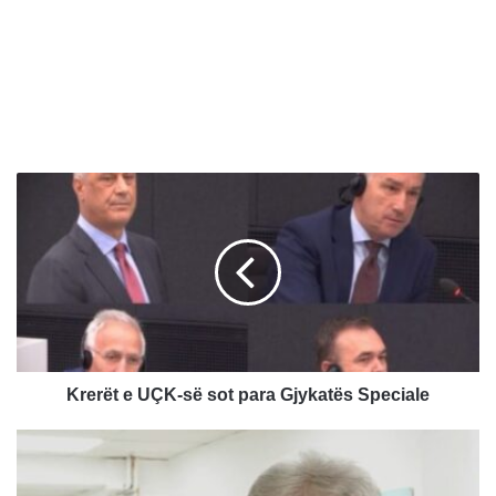
K
r
e
r
ë
t
e
U
Ç
K
Krerët e UÇK-së sot para Gjykatës Speciale
-
s
A
ë
h
s
m