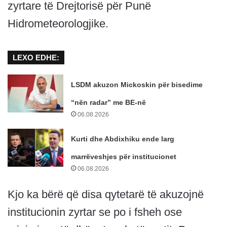
zyrtare të Drejtorisë për Punë
Hidrometeorologjike.
LEXO EDHE:
LSDM akuzon Mickoskin për bisedime
“nën radar” me BE-në
06.08.2026
Kurti dhe Abdixhiku ende larg
marrëveshjes për institucionet
06.08.2026
Kjo ka bërë që disa qytetarë të akuzojnë
institucionin zyrtar se po i fsheh ose