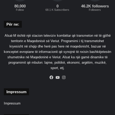
80,000
0
46.2K followers
Follow
68.1 K Subscribers
Followers
Për ne:
Alsat-M është një stacion televiziv kombëtar që transmeton në të gjithë
territorin e Maqedonisë së Veriut. Programimi i tij transmetohet
kryesisht në shqip dhe herë pas here në maqedonisht, bazuar në
konceptet evropiane të informacionit që synojnë të nxisin bashkëjetesën
shumetnike në Maqedoninë e Veriut. Alsat ka një gamë dinamike të
programimit që mbulon: lajme, politikë, ekonomi, argëtim, muzikë,
sport, etj.
Facebook
YouTube
Instagram
Impressum
Impressum