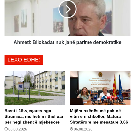
o
e
t
t
p
i
a
:
r
B
a
l
G
l
Ahmeti: Bllokadat nuk janë parime demokratike
j
o
y
k
LEXO EDHE:
k
a
a
d
t
a
ë
t
s
n
S
u
p
k
e
j
Rasti i 19-vjeçares nga
Mijëra nxënës më pak në
c
a
Strumica, nis hetim i thelluar
vitin e ri shkollor, Matura
i
n
për neglizhencë mjekësore
Shtetërore me mesatare 3.66
a
ë
06.08.2026
06.08.2026
l
p