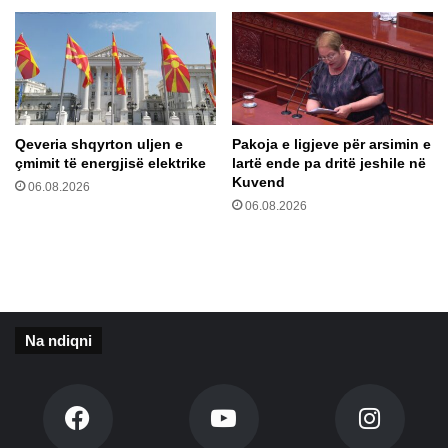
e
a
r
i
m
e
d
e
Qeveria shqyrton uljen e
Pakoja e ligjeve për arsimin e
m
çmimit të energjisë elektrike
lartë ende pa dritë jeshile në
o
Kuvend
06.08.2026
k
06.08.2026
r
a
t
i
k
e
Na ndiqni