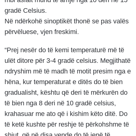
gradë Celsius.
Në ndërkohë sinoptikët thonë se pas valës
përvëluese, vjen freskimi.
“Prej nesër do të kemi temperaturë më të
ulët ditore për 3-4 gradë celsius. Megjithatë
ndryshim më të madh të motit presim nga e
hëna, kur temperaturat e ditës do të bien
gradualisht, kështu që deri të mërkurën do
të bien nga 8 deri në 10 gradë celsius,
krahasuar me ato që i kishim këto ditë. Do
të ketë kushte për reshje të përkohshme të
shiut, që në disa vende do të jenë të