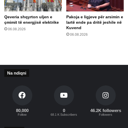
r
n
ë
e
s
k
Qeveria shqyrton uljen e
Pakoja e ligjeve për arsimin e
h
e
çmimit të energjisë elektrike
lartë ende pa dritë jeshile në
t
q
Kuvend
06.08.2026
ë
e
06.08.2026
p
n
i
g
n
a
ë
k
ë
p
Na ndiqni
u
c
ë
t
80,000
0
46.2K followers
Follow
68.1 K Subscribers
Followers