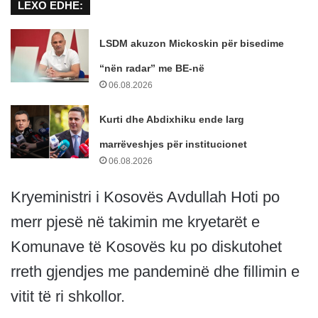
LEXO EDHE:
LSDM akuzon Mickoskin për bisedime
“nën radar” me BE-në
06.08.2026
Kurti dhe Abdixhiku ende larg
marrëveshjes për institucionet
06.08.2026
Kryeministri i Kosovës Avdullah Hoti po
merr pjesë në takimin me kryetarët e
Komunave të Kosovës ku po diskutohet
rreth gjendjes me pandeminë dhe fillimin e
vitit të ri shkollor.