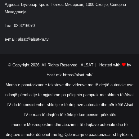
Адреса: Булевар Крсте Петков Мисирков, 1000 Скопје, Северна
Македонија
Тел: 02 3216070
e-mail:
alsat@alsat-m.tv
© Copyright 2026, All Rights Reserved ALSAT |
Hosted with
by
Host.mk
https://alsat.mk/
Marrja e paautorizuar e teksteve dhe videove me të drejtë autoriale ose
ndonjë përmbajtje të ngjashme pa pëlqimin paraprak me shkrim të Alsat
TV do të konsiderohet shkelje e të drejtave autoriale dhe për këtë Alsat
TV e ruan të drejtën të kërkojë kompensim përkatës
monetar.Mosrespektimi dhe abuzimi i të drejtave autoriale dhe të
drejtave simotër dënohet me ligj.Çdo marrje e paautorizuar, shfrytëzim,