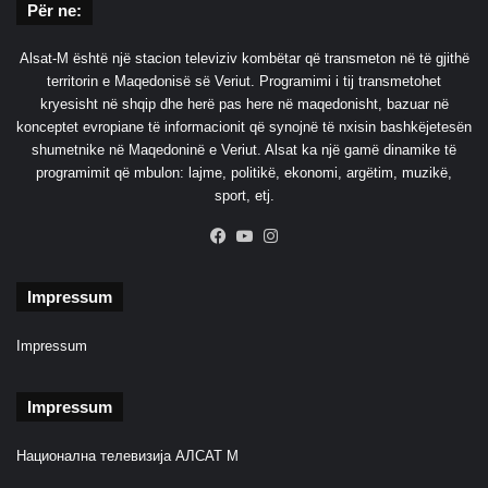
Për ne:
Alsat-M është një stacion televiziv kombëtar që transmeton në të gjithë
territorin e Maqedonisë së Veriut. Programimi i tij transmetohet
kryesisht në shqip dhe herë pas here në maqedonisht, bazuar në
konceptet evropiane të informacionit që synojnë të nxisin bashkëjetesën
shumetnike në Maqedoninë e Veriut. Alsat ka një gamë dinamike të
programimit që mbulon: lajme, politikë, ekonomi, argëtim, muzikë,
sport, etj.
Facebook
YouTube
Instagram
Impressum
Impressum
Impressum
Национална телевизија АЛСАТ М