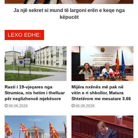
a
r
r
e
Ja një sekret si mund të largoni erën e keqe nga
p
t
këpucët
a
s
r
i
LEXO EDHE:
a
m
n
u
g
n
a
d
i
t
a
ë
t
l
i
a
Rasti i 19-vjeçares nga
Mijëra nxënës më pak në
p
r
Strumica, nis hetim i thelluar
vitin e ri shkollor, Matura
ë
g
për neglizhencë mjekësore
Shtetërore me mesatare 3.66
r
o
06.08.2026
06.08.2026
t
n
ë
i
b
e
l
r
e
ë