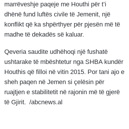
marrëveshje paqeje me Houthi për t’i
dhënë fund luftës civile të Jemenit, një
konflikt që ka shpërthyer për pjesën më të
madhe të dekadës së kaluar.
Qeveria saudite udhëhoqi një fushatë
ushtarake të mbështetur nga SHBA kundër
Houthis që filloi në vitin 2015. Por tani ajo e
sheh paqen në Jemen si çelësin për
ruajtjen e stabilitetit në rajonin më të gjerë
të Gjirit. /abcnews.al