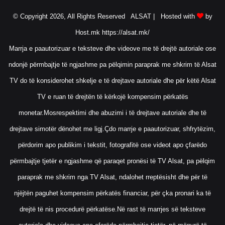
© Copyright 2026, All Rights Reserved ALSAT |
Hosted with
by
Host.mk
https://alsat.mk/
Marrja e paautorizuar e teksteve dhe videove me të drejtë autoriale ose
ndonjë përmbajtje të ngjashme pa pëlqimin paraprak me shkrim të Alsat
TV do të konsiderohet shkelje e të drejtave autoriale dhe për këtë Alsat
TV e ruan të drejtën të kërkojë kompensim përkatës
monetar.Mosrespektimi dhe abuzimi i të drejtave autoriale dhe të
drejtave simotër dënohet me ligj.Çdo marrje e paautorizuar, shfrytëzim,
përdorim apo publikim i tekstit, fotografitë ose videot apo çfarëdo
përmbajtje tjetër e ngjashme që paraqet pronësi të TV Alsat, pa pëlqim
paraprak me shkrim nga TV Alsat, ndalohet rreptësisht dhe për të
njëjtën paguhet kompensim përkatës financiar, për çka pronari ka të
drejtë të nis procedurë përkatëse.Në rast të marrjes së teksteve