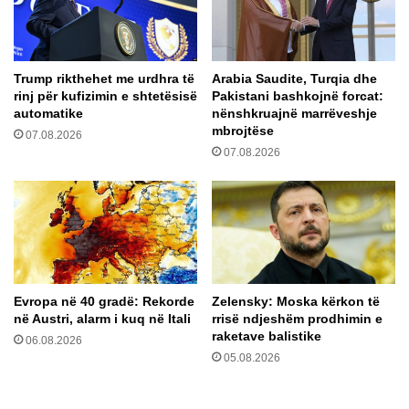
n
i
d
d
ë
h
r
e
Trump rikthehet me urdhra të
Arabia Saudite, Turqia dhe
p
H
rinj për kufizimin e shtetësisë
Pakistani bashkojnë forcat:
r
o
automatike
nënshkruajnë marrëveshje
a
x
mbrojtëse
07.08.2026
n
h
07.08.2026
i
a
m
f
i
i
t
r
t
m
ë
o
K
s
o
ë
Evropa në 40 gradë: Rekorde
Zelensky: Moska kërkon të
s
n
në Austri, alarm i kuq në Itali
rrisë ndjeshëm prodhimin e
o
m
raketave balistike
06.08.2026
v
a
05.08.2026
ë
r
s
r
n
ë