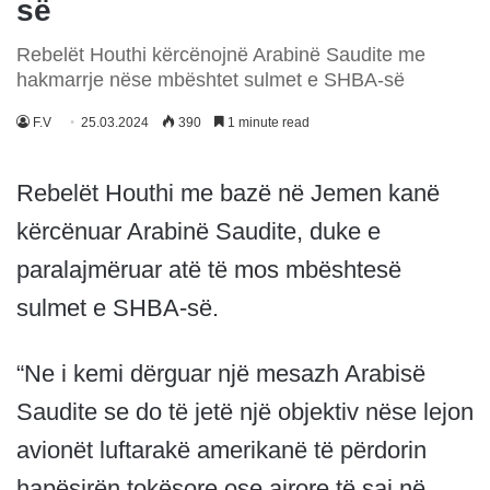
së
Rebelët Houthi kërcënojnë Arabinë Saudite me
hakmarrje nëse mbështet sulmet e SHBA-së
F.V
25.03.2024
390
1 minute read
Rebelët Houthi me bazë në Jemen kanë
kërcënuar Arabinë Saudite, duke e
paralajmëruar atë të mos mbështesë
sulmet e SHBA-së.
“Ne i kemi dërguar një mesazh Arabisë
Saudite se do të jetë një objektiv nëse lejon
avionët luftarakë amerikanë të përdorin
hapësirën tokësore ose ajrore të saj në