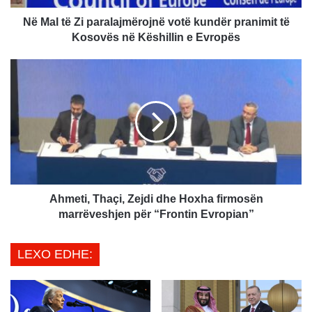
i
p
Në Mal të Zi paralajmërojnë votë kundër pranimit të
a
Kosovës në Këshillin e Evropës
r
a
A
l
h
a
m
j
e
m
t
ë
i
r
,
o
T
j
h
n
a
Ahmeti, Thaçi, Zejdi dhe Hoxha firmosën
ë
ç
marrëveshjen për “Frontin Evropian”
v
i
o
,
LEXO EDHE:
t
Z
ë
e
k
j
u
d