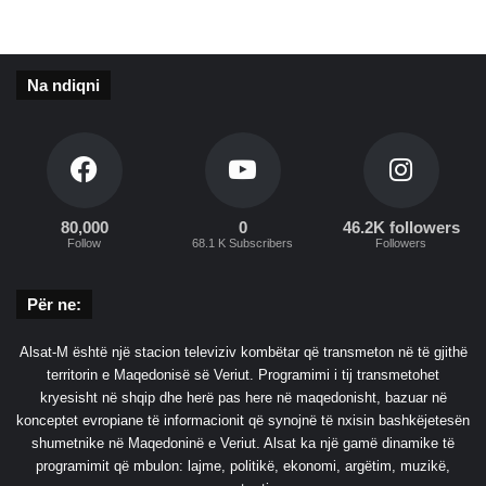
ë
v
K
e
ë
s
Na ndiqni
s
h
h
j
i
e
l
n
l
p
i
ë
n
r
80,000
0
46.2K followers
Follow
68.1 K Subscribers
Followers
e
“
E
F
v
r
Për ne:
r
o
o
n
Alsat-M është një stacion televiziv kombëtar që transmeton në të gjithë
p
t
territorin e Maqedonisë së Veriut. Programimi i tij transmetohet
ë
i
kryesisht në shqip dhe herë pas here në maqedonisht, bazuar në
s
n
konceptet evropiane të informacionit që synojnë të nxisin bashkëjetesën
E
shumetnike në Maqedoninë e Veriut. Alsat ka një gamë dinamike të
v
programimit që mbulon: lajme, politikë, ekonomi, argëtim, muzikë,
r