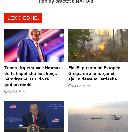
m
lidh dy shtetet e NATO-s
g
i
j
i
LEXO EDHE:
i
n
d
a
h
f
e
t
t
ë
a
s
n
p
ë
a
Trump: Ngushtica e Hormuzit
Flakët pushtojnë Evropën:
t
s
do të hapet shumë shpejt,
Greqia në alarm, zjarret
a
“
përndryshe Irani do të
sjellin dëme miliardëshe
r
s
goditet rëndë
04.08.2026
e
u
05.08.2026
e
l
K
m
ë
i
s
t
h
”
i
n
l
ë