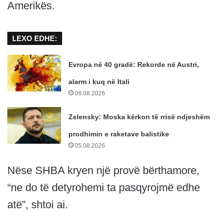
Amerikës.
LEXO EDHE:
Evropa në 40 gradë: Rekorde në Austri,
alarm i kuq në Itali
06.08.2026
Zelensky: Moska kërkon të rrisë ndjeshëm
prodhimin e raketave balistike
05.08.2026
Nëse SHBA kryen një provë bërthamore,
“ne do të detyrohemi ta pasqyrojmë edhe
atë”, shtoi ai.