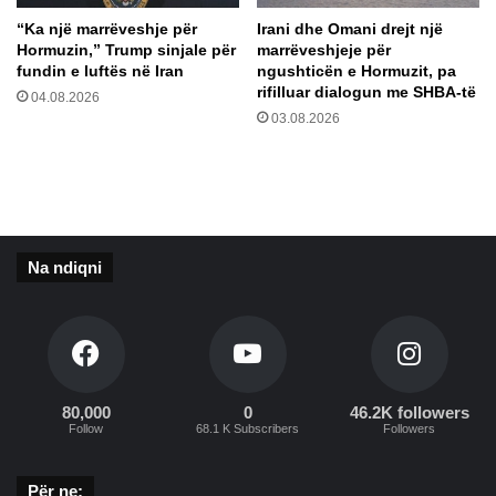
l
g
“Ka një marrëveshje për
Irani dhe Omani drejt një
i
a
Hormuzin,” Trump sinjale për
marrëveshjeje për
t
z
fundin e luftës në Iran
ngushticën e Hormuzit, pa
t
s
rifilluar dialogun me SHBA-të
04.08.2026
ë
j
03.08.2026
t
e
ë
l
D
l
r
ë
e
s
j
i
Na ndiqni
t
n
a
q
v
ë
e
l
t
i
ë
d
N
80,000
0
46.2K followers
h
Follow
68.1 K Subscribers
Followers
j
d
e
y
r
s
Për ne: