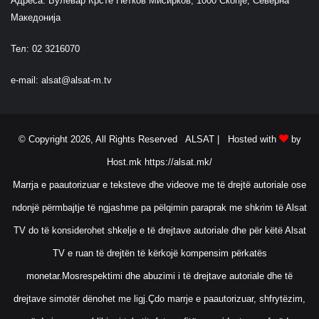
Адреса: Булевар Крсте Петков Мисирков, 1000 Скопје, Северна
Македонија
Тел: 02 3216070
e-mail:
alsat@alsat-m.tv
© Copyright 2026, All Rights Reserved ALSAT |
Hosted with
by
Host.mk
https://alsat.mk/
Marrja e paautorizuar e teksteve dhe videove me të drejtë autoriale ose
ndonjë përmbajtje të ngjashme pa pëlqimin paraprak me shkrim të Alsat
TV do të konsiderohet shkelje e të drejtave autoriale dhe për këtë Alsat
TV e ruan të drejtën të kërkojë kompensim përkatës
monetar.Mosrespektimi dhe abuzimi i të drejtave autoriale dhe të
drejtave simotër dënohet me ligj.Çdo marrje e paautorizuar, shfrytëzim,