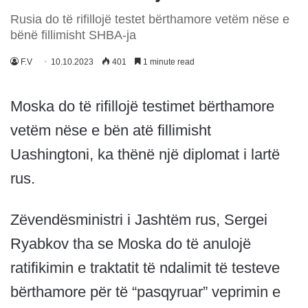
Rusia do të rifillojë testet bërthamore vetëm nëse e
bënë fillimisht SHBA-ja
F.V
10.10.2023
401
1 minute read
Moska do të rifillojë testimet bërthamore
vetëm nëse e bën atë fillimisht
Uashingtoni, ka thënë një diplomat i lartë
rus.
Zëvendësministri i Jashtëm rus, Sergei
Ryabkov tha se Moska do të anulojë
ratifikimin e traktatit të ndalimit të testeve
bërthamore për të “pasqyruar” veprimin e