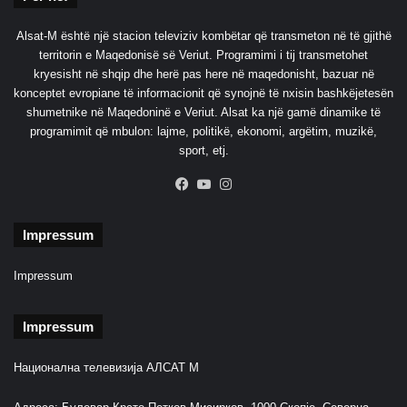
i
h
u
t
Alsat-M është një stacion televiziv kombëtar që transmeton në të gjithë
t
e
territorin e Maqedonisë së Veriut. Programimi i tij transmetohet
t
kryesisht në shqip dhe herë pas here në maqedonisht, bazuar në
e
konceptet evropiane të informacionit që synojnë të nxisin bashkëjetesën
t
shumetnike në Maqedoninë e Veriut. Alsat ka një gamë dinamike të
e
programimit që mbulon: lajme, politikë, ekonomi, argëtim, muzikë,
N
sport, etj.
A
T
Facebook
YouTube
Instagram
O
-
Impressum
s
Impressum
Impressum
Национална телевизија АЛСАТ М