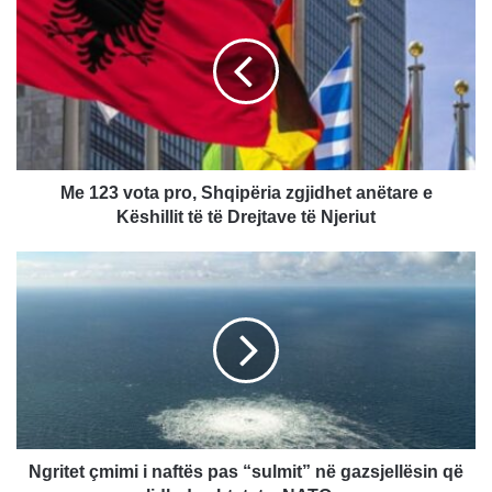
e
1
2
3
v
o
t
a
p
Me 123 vota pro, Shqipëria zgjidhet anëtare e
r
Këshillit të të Drejtave të Njeriut
o
,
N
S
g
h
r
q
i
i
t
p
e
ë
t
r
ç
i
m
a
i
Ngritet çmimi i naftës pas “sulmit” në gazsjellësin që
z