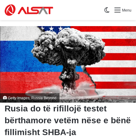
Switch skin
Menu
Getty Images; Russia Beyond
Rusia do të rifillojë testet
bërthamore vetëm nëse e bënë
fillimisht SHBA-ja