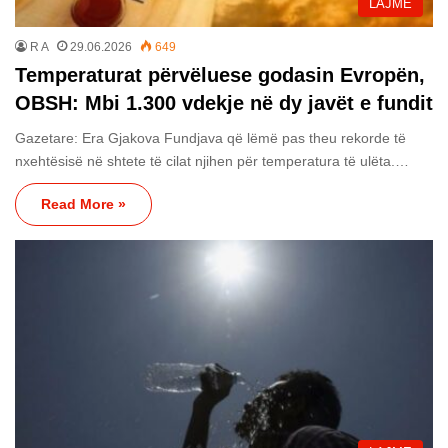
LAJME
R A
29.06.2026
649
Temperaturat përvëluese godasin Evropën,
OBSH: Mbi 1.300 vdekje në dy javët e fundit
Gazetare: Era Gjakova Fundjava që lëmë pas theu rekorde të
nxehtësisë në shtete të cilat njihen për temperatura të ulëta.…
Read More »