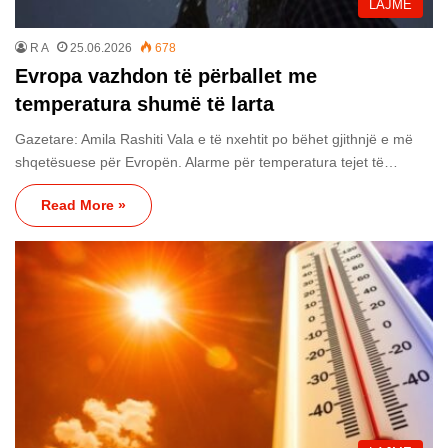
LAJME
R A
25.06.2026
678
Evropa vazhdon të përballet me
temperatura shumë të larta
Gazetare: Amila Rashiti Vala e të nxehtit po bëhet gjithnjë e më
shqetësuese për Evropën. Alarme për temperatura tejet të…
Read More »