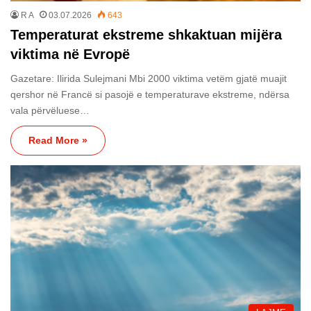
R A
03.07.2026
643
Temperaturat ekstreme shkaktuan mijëra
viktima në Evropë
Gazetare: Ilirida Sulejmani Mbi 2000 viktima vetëm gjatë muajit
qershor në Francë si pasojë e temperaturave ekstreme, ndërsa
vala përvëluese…
Read More »