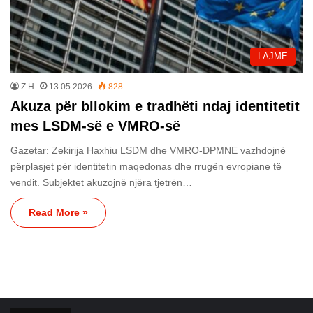
LAJME
Z H
13.05.2026
828
Akuza për bllokim e tradhëti ndaj identitetit
mes LSDM-së e VMRO-së
Gazetar: Zekirija Haxhiu LSDM dhe VMRO-DPMNE vazhdojnë
përplasjet për identitetin maqedonas dhe rrugën evropiane të
vendit. Subjektet akuzojnë njëra tjetrën…
Read More »