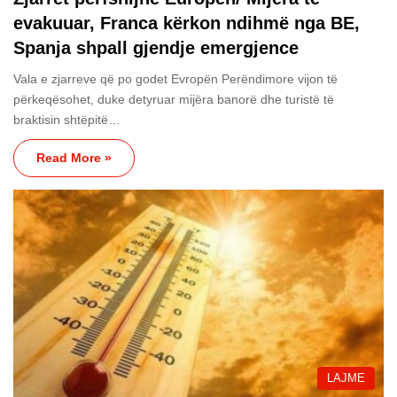
evakuuar, Franca kërkon ndihmë nga BE,
Spanja shpall gjendje emergjence
Vala e zjarreve që po godet Evropën Perëndimore vijon të
përkeqësohet, duke detyruar mijëra banorë dhe turistë të
braktisin shtëpitë…
Read More »
LAJME