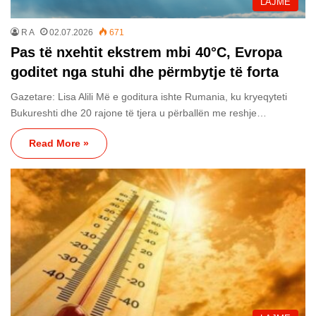
LAJME
R A
02.07.2026
671
Pas të nxehtit ekstrem mbi 40°C, Evropa
goditet nga stuhi dhe përmbytje të forta
Gazetare: Lisa Alili Më e goditura ishte Rumania, ku kryeqyteti
Bukureshti dhe 20 rajone të tjera u përballën me reshje…
Read More »