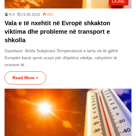
LAJME
R A
24.06.2026
685
Vala e të nxehtit në Evropë shkakton
viktima dhe probleme në transport e
shkolla
Gazetare: Ilirida Sulejmani Temperaturat e larta në të gjithë
Evropën kanë qenë arsye për dhjetëra vdekje, ndryshim të
orareve të…
Read More »