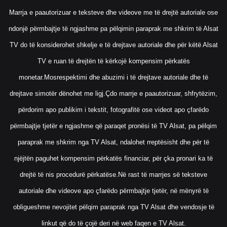
Marrja e paautorizuar e teksteve dhe videove me të drejtë autoriale ose
ndonjë përmbajtje të ngjashme pa pëlqimin paraprak me shkrim të Alsat
TV do të konsiderohet shkelje e të drejtave autoriale dhe për këtë Alsat
TV e ruan të drejtën të kërkojë kompensim përkatës
monetar.Mosrespektimi dhe abuzimi i të drejtave autoriale dhe të
drejtave simotër dënohet me ligj.Çdo marrje e paautorizuar, shfrytëzim,
përdorim apo publikim i tekstit, fotografitë ose videot apo çfarëdo
përmbajtje tjetër e ngjashme që paraqet pronësi të TV Alsat, pa pëlqim
paraprak me shkrim nga TV Alsat, ndalohet rreptësisht dhe për të
njëjtën paguhet kompensim përkatës financiar, për çka pronari ka të
drejtë të nis procedurë përkatëse.Në rast të marrjes së teksteve
autoriale dhe videove apo çfarëdo përmbajtje tjetër, në mënyrë të
obligueshme nevojitet pëlqim paraprak nga TV Alsat dhe vendosje të
linkut që do të çojë deri në web faqen e TV Alsat.