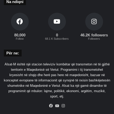
Na ndiqni
80,000
0
46.2K followers
Follow
68.1 K Subscribers
Followers
Për ne:
Alsat-M është një stacion televiziv kombëtar që transmeton në të gjithë
territorin e Maqedonisë së Veriut. Programimi i tij transmetohet
kryesisht në shqip dhe herë pas here në maqedonisht, bazuar në
konceptet evropiane të informacionit që synojnë të nxisin bashkëjetesën
shumetnike në Maqedoninë e Veriut. Alsat ka një gamë dinamike të
programimit që mbulon: lajme, politikë, ekonomi, argëtim, muzikë,
sport, etj.
Facebook
YouTube
Instagram