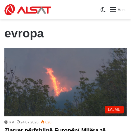
Switch skin
Menu
evropa
LAJME
R A
24.07.2026
626
Zjarret përfshijnë Europën/ Mijëra të