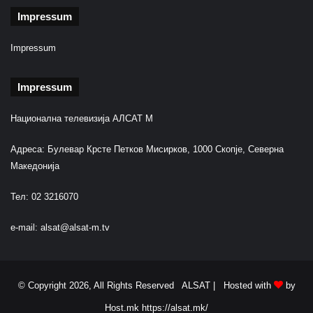
Impressum
Impressum
Impressum
Национална телевизија АЛСАТ М
Адреса: Булевар Крсте Петков Мисирков, 1000 Скопје, Северна
Македонија
Тел: 02 3216070
e-mail:
alsat@alsat-m.tv
© Copyright 2026, All Rights Reserved ALSAT |
Hosted with
by
Host.mk
https://alsat.mk/