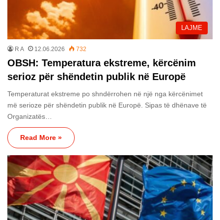
LAJME
R A
12.06.2026
732
OBSH: Temperatura ekstreme, kërcënim
serioz për shëndetin publik në Europë
Temperaturat ekstreme po shndërrohen në një nga kërcënimet
më serioze për shëndetin publik në Europë. Sipas të dhënave të
Organizatës…
Read More »