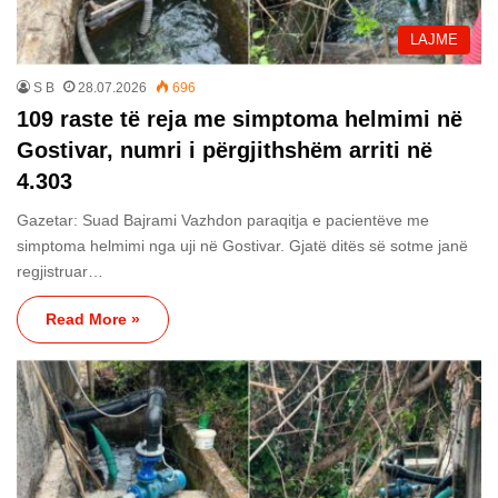
LAJME
S B
28.07.2026
696
109 raste të reja me simptoma helmimi në
Gostivar, numri i përgjithshëm arriti në
4.303
Gazetar: Suad Bajrami Vazhdon paraqitja e pacientëve me
simptoma helmimi nga uji në Gostivar. Gjatë ditës së sotme janë
regjistruar…
Read More »