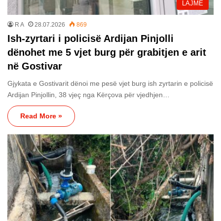
LAJME
R A
28.07.2026
869
Ish-zyrtari i policisë Ardijan Pinjolli
dënohet me 5 vjet burg për grabitjen e arit
në Gostivar
Gjykata e Gostivarit dënoi me pesë vjet burg ish zyrtarin e policisë
Ardijan Pinjollin, 38 vjeç nga Kërçova për vjedhjen…
Read More »