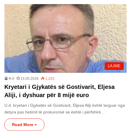
LAJME
R A
15.05.2026
1,203
Kryetari i Gjykatës së Gostivarit, Eljesa
Aliji, i dyshuar për 8 mijë euro
U.d. kryetari i Gjykatës së Gostivarit, Eljesa Aliji është larguar nga
detyra pas hetimit të prokurorisë se është i përfshirë…
Read More »