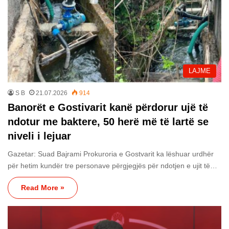
LAJME
S B
21.07.2026
914
Banorët e Gostivarit kanë përdorur ujë të
ndotur me baktere, 50 herë më të lartë se
niveli i lejuar
Gazetar: Suad Bajrami Prokuroria e Gostvarit ka lëshuar urdhër
për hetim kundër tre personave përgjegjës për ndotjen e ujit të…
Read More »