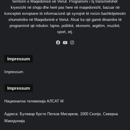
territorin e Maqedonisë së Veriut. Programimi i tij transmetohet
kryesisht në shqip dhe herë pas here në maqedonisht, bazuar në
konceptet evropiane të informacionit që synojnë të nxisin bashkëjetesën
shumetnike në Maqedoninë e Veriut. Alsat ka një gamë dinamike të
programimit që mbulon: lajme, politikë, ekonomi, argëtim, muzikë,
sport, etj.
Facebook
YouTube
Instagram
Impressum
Impressum
Impressum
Национална телевизија АЛСАТ М
Адреса: Булевар Крсте Петков Мисирков, 1000 Скопје, Северна
Македонија