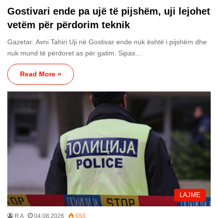
Gostivari ende pa ujë të pijshëm, uji lejohet
vetëm për përdorim teknik
Gazetar: Avni Tahiri Uji në Gostivar ende nuk është i pijshëm dhe
nuk mund të përdoret as për gatim. Sipas…
Read More »
LAJME
R A
04.08.2026
650