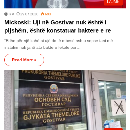
LAJME
R A
29.07.2026
693
Mickoski: Uji në Gostivar nuk është i
pijshëm, është konstatuar baktere e re
“Edhe për një kohë ai ujë do të mbesë ashtu sepse tani më
instalim nuk janë ato baktere fekale por…
Read More »