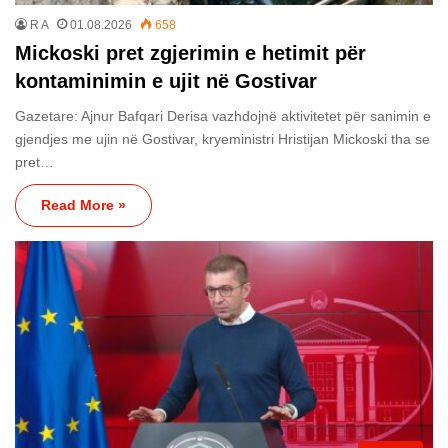
R A
01.08.2026
658
Mickoski pret zgjerimin e hetimit për
kontaminimin e ujit në Gostivar
Gazetare: Ajnur Bafqari Derisa vazhdojnë aktivitetet për sanimin e
gjendjes me ujin në Gostivar, kryeministri Hristijan Mickoski tha se
pret…
Read More »