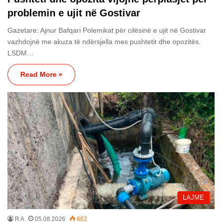
problemin e ujit në Gostivar
Gazetare: Ajnur Bafqari Polemikat për cilësinë e ujit në Gostivar
vazhdojnë me akuza të ndërsjella mes pushtetit dhe opozitës.
LSDM…
Read More »
LAJME
R A
05.08.2026
662