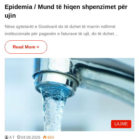
Epidemia / Mund të hiqen shpenzimet për
ujin
Nëse qytetarët e Gostivarit do të duhet të marrin ndihmë
institucionale për pagesën e faturave të ujit, do të duhet…
Read More »
LAJME
A T
04.08.2026
664