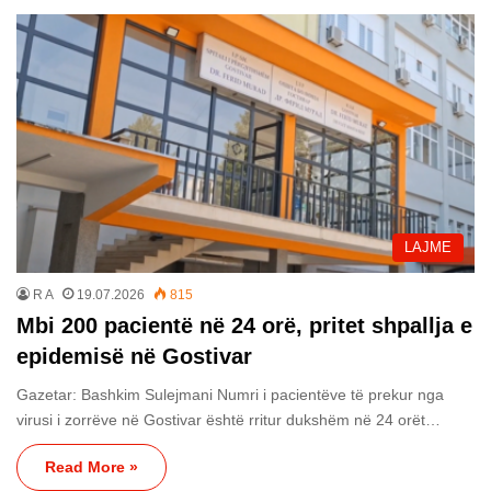
LAJME
R A
19.07.2026
815
Mbi 200 pacientë në 24 orë, pritet shpallja e
epidemisë në Gostivar
Gazetar: Bashkim Sulejmani Numri i pacientëve të prekur nga
virusi i zorrëve në Gostivar është rritur dukshëm në 24 orët…
Read More »