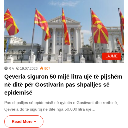
LAJME
R A
19.07.2026
907
Qeveria siguron 50 mijë litra ujë të pijshëm
në ditë për Gostivarin pas shpalljes së
epidemisë
Pas shpalljes së epidemisë në qytetin e Gostivarit dhe rrethinë,
Qeveria do të siguroj në ditë nga 50.000 litra ujë…
Read More »