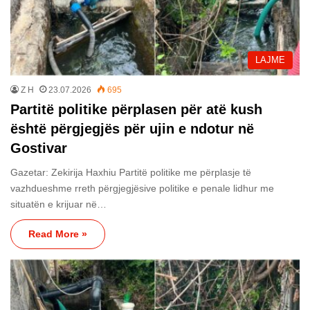
LAJME
Z H
23.07.2026
695
Partitë politike përplasen për atë kush
është përgjegjës për ujin e ndotur në
Gostivar
Gazetar: Zekirija Haxhiu Partitë politike me përplasje të
vazhdueshme rreth përgjegjësive politike e penale lidhur me
situatën e krijuar në…
Read More »