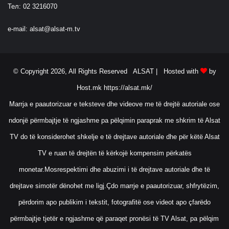
Тел: 02 3216070
e-mail:
alsat@alsat-m.tv
© Copyright 2026, All Rights Reserved ALSAT |
Hosted with
by
Host.mk
https://alsat.mk/
Marrja e paautorizuar e teksteve dhe videove me të drejtë autoriale ose
ndonjë përmbajtje të ngjashme pa pëlqimin paraprak me shkrim të Alsat
TV do të konsiderohet shkelje e të drejtave autoriale dhe për këtë Alsat
TV e ruan të drejtën të kërkojë kompensim përkatës
monetar.Mosrespektimi dhe abuzimi i të drejtave autoriale dhe të
drejtave simotër dënohet me ligj.Çdo marrje e paautorizuar, shfrytëzim,
përdorim apo publikim i tekstit, fotografitë ose videot apo çfarëdo
përmbajtje tjetër e ngjashme që paraqet pronësi të TV Alsat, pa pëlqim