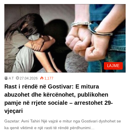
LAJME
A T
27.04.2026
1,177
Rast i rëndë në Gostivar: E mitura
abuzohet dhe kërcënohet, publikohen
pamje në rrjete sociale – arrestohet 29-
vjeçari
Gazetar: Avni Tahiri Një vajzë e mitur nga Gostivari dyshohet se
ka qenë viktimë e një rasti të rëndë përdhunimi…