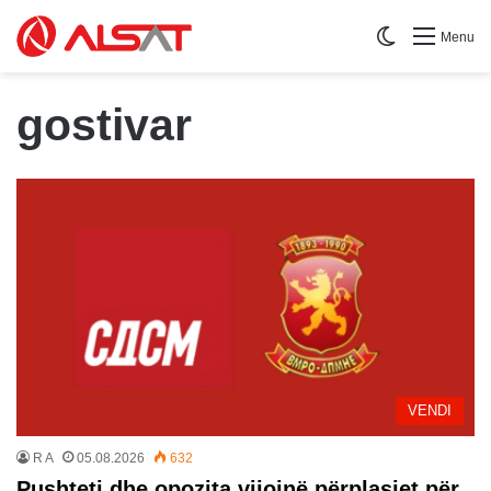
Switch skin
Menu
gostivar
VENDI
R A
05.08.2026
632
Pushteti dhe opozita vijojnë përplasjet për