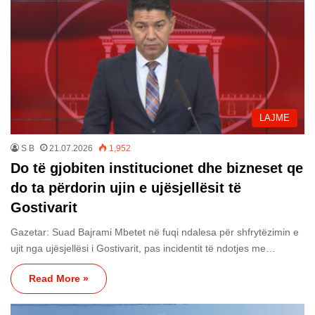
LAJME
S B
21.07.2026
1,952
Do të gjobiten institucionet dhe bizneset qe
do ta përdorin ujin e ujësjellësit të
Gostivarit
Gazetar: Suad Bajrami Mbetet në fuqi ndalesa për shfrytëzimin e
ujit nga ujësjellësi i Gostivarit, pas incidentit të ndotjes me…
Read More »