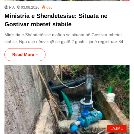
R A
03.08.2026
696
Ministria e Shëndetësisë: Situata në
Gostivar mbetet stabile
Ministria e Shëndetësisë njofton se situata në Gostivar mbetet
stabile. Nga atje nënvizojë se gjatë 2 gushtit janë regjistruar 84…
Read More »
LAJME