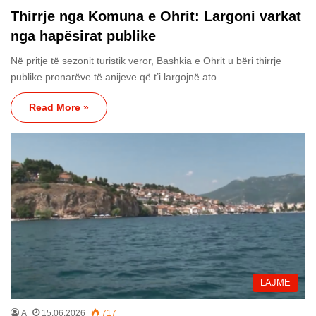
Thirrje nga Komuna e Ohrit: Largoni varkat
nga hapësirat publike
Në pritje të sezonit turistik veror, Bashkia e Ohrit u bëri thirrje
publike pronarëve të anijeve që t’i largojnë ato…
Read More »
LAJME
A
15.06.2026
717