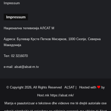
Impressum
Impressum
Национална телевизија АЛСАТ М
Адреса: Булевар Крсте Петков Мисирков, 1000 Скопје, Северна
Македонија
Тел: 02 3216070
e-mail:
alsat@alsat-m.tv
© Copyright 2026, All Rights Reserved ALSAT |
Hosted with
by
Host.mk
https://alsat.mk/
Marrja e paautorizuar e teksteve dhe videove me të drejtë autoriale ose