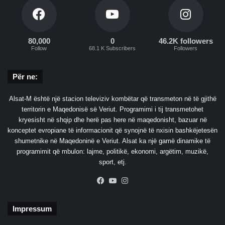
80,000
0
46.2K followers
Follow
68.1 K Subscribers
Followers
Për ne:
Alsat-M është një stacion televiziv kombëtar që transmeton në të gjithë
territorin e Maqedonisë së Veriut. Programimi i tij transmetohet
kryesisht në shqip dhe herë pas here në maqedonisht, bazuar në
konceptet evropiane të informacionit që synojnë të nxisin bashkëjetesën
shumetnike në Maqedoninë e Veriut. Alsat ka një gamë dinamike të
programimit që mbulon: lajme, politikë, ekonomi, argëtim, muzikë,
sport, etj.
Facebook
YouTube
Instagram
Impressum