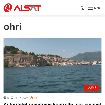
Switch skin
Menu
ohri
LAJME
A
05.07.2026
631
Autoritetet premtojnë kontrolle, por çmimet