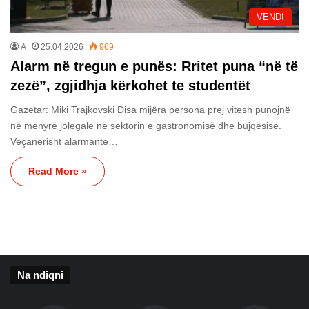
VENDI
A
25.04.2026
969
Alarm në tregun e punës: Rritet puna “në të
zezë”, zgjidhja kërkohet te studentët
Gazetar: Miki Trajkovski Disa mijëra persona prej vitesh punojnë
në mënyrë jolegale në sektorin e gastronomisë dhe bujqësisë.
Veçanërisht alarmante…
Read More »
Na ndiqni