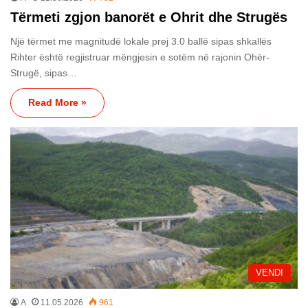
Tërmeti zgjon banorët e Ohrit dhe Strugës
Një tërmet me magnitudë lokale prej 3.0 ballë sipas shkallës
Rihter është regjistruar mëngjesin e sotëm në rajonin Ohër-
Strugë, sipas…
Read More »
VENDI
A
11.05.2026
961