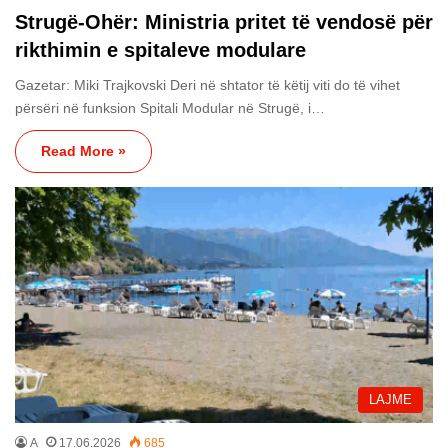
Strugë-Ohër: Ministria pritet të vendosë për
rikthimin e spitaleve modulare
Gazetar: Miki Trajkovski Deri në shtator të këtij viti do të vihet
përsëri në funksion Spitali Modular në Strugë, i…
Read More »
LAJME
A
17.06.2026
685