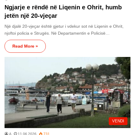
Ngjarje e rëndë në Liqenin e Ohrit, humb
jetën një 20-vjeçar
Një djalë 20-vjeçar është gjetur i vdekur sot në Liqenin e Ohrit,
njoftoi policia e Strugës. Në Departamentin e Policisë…
Read More »
VENDI
A
11.06.2026
731