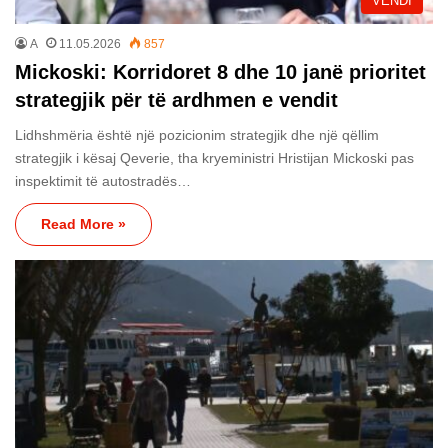
VENDI
A
11.05.2026
857
Mickoski: Korridoret 8 dhe 10 janë prioritet
strategjik për të ardhmen e vendit
Lidhshmëria është një pozicionim strategjik dhe një qëllim
strategjik i kësaj Qeverie, tha kryeministri Hristijan Mickoski pas
inspektimit të autostradës…
Read More »