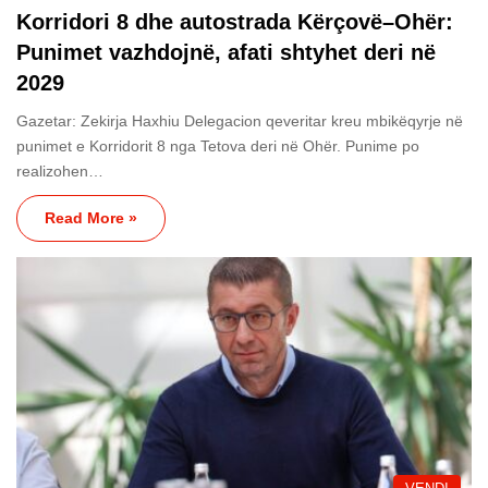
Korridori 8 dhe autostrada Kërçovë–Ohër:
Punimet vazhdojnë, afati shtyhet deri në
2029
Gazetar: Zekirja Haxhiu Delegacion qeveritar kreu mbikëqyrje në
punimet e Korridorit 8 nga Tetova deri në Ohër. Punime po
realizohen…
Read More »