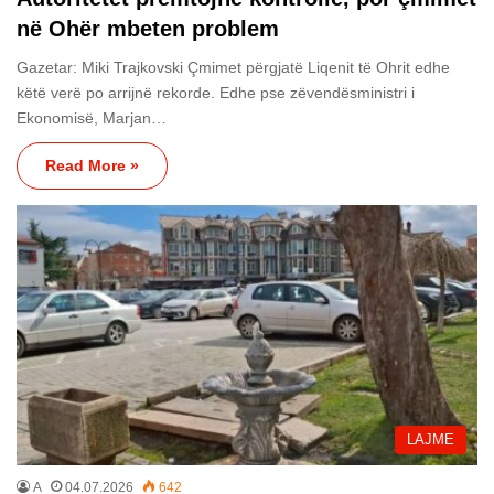
në Ohër mbeten problem
Gazetar: Miki Trajkovski Çmimet përgjatë Liqenit të Ohrit edhe
këtë verë po arrijnë rekorde. Edhe pse zëvendësministri i
Ekonomisë, Marjan…
Read More »
LAJME
A
04.07.2026
642