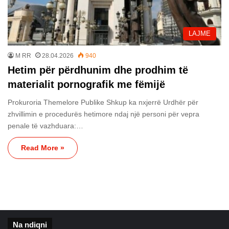
LAJME
M RR
28.04.2026
940
Hetim për përdhunim dhe prodhim të
materialit pornografik me fëmijë
Prokuroria Themelore Publike Shkup ka nxjerrë Urdhër për
zhvillimin e procedurës hetimore ndaj një personi për vepra
penale të vazhduara:…
Read More »
Na ndiqni