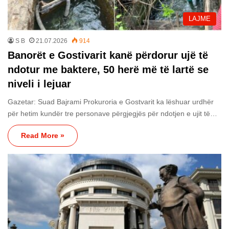
LAJME
S B
21.07.2026
914
Banorët e Gostivarit kanë përdorur ujë të
ndotur me baktere, 50 herë më të lartë se
niveli i lejuar
Gazetar: Suad Bajrami Prokuroria e Gostvarit ka lëshuar urdhër
për hetim kundër tre personave përgjegjës për ndotjen e ujit të…
Read More »