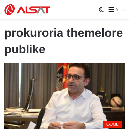
Switch skin
Menu
prokuroria themelore
publike
LAJME