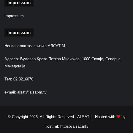
Impressum
Impressum
Impressum
Национална телевизија АЛСАТ М
Адреса: Булевар Крсте Петков Мисирков, 1000 Скопје, Северна
Македонија
Тел: 02 3216070
e-mail:
alsat@alsat-m.tv
© Copyright 2026, All Rights Reserved ALSAT |
Hosted with
by
Host.mk
https://alsat.mk/