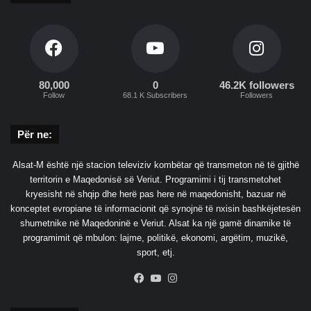
80,000
0
46.2K followers
Follow
68.1 K Subscribers
Followers
Për ne:
Alsat-M është një stacion televiziv kombëtar që transmeton në të gjithë
territorin e Maqedonisë së Veriut. Programimi i tij transmetohet
kryesisht në shqip dhe herë pas here në maqedonisht, bazuar në
konceptet evropiane të informacionit që synojnë të nxisin bashkëjetesën
shumetnike në Maqedoninë e Veriut. Alsat ka një gamë dinamike të
programimit që mbulon: lajme, politikë, ekonomi, argëtim, muzikë,
sport, etj.
Facebook
YouTube
Instagram