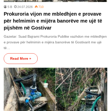
S B
24.07.2026
710
Prokuroria vijon me mbledhjen e provave
për helmimin e mijëra banorëve me ujë të
pijshëm në Gostivar
Gazetar: Suad Bajrami Prokuroria Publike vazhdon me mbledhjen
e provave për helmimin e mijëra banorëve të Gostivarit me ujë
të…
Read More »