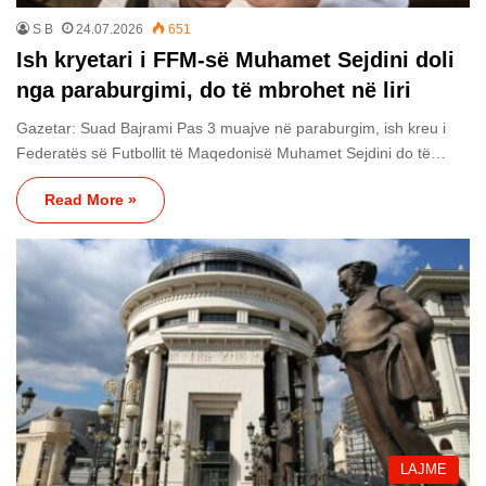
S B
24.07.2026
651
Ish kryetari i FFM-së Muhamet Sejdini doli
nga paraburgimi, do të mbrohet në liri
Gazetar: Suad Bajrami Pas 3 muajve në paraburgim, ish kreu i
Federatës së Futbollit të Maqedonisë Muhamet Sejdini do të…
Read More »
LAJME