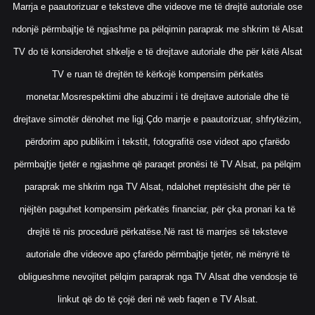
Marrja e paautorizuar e teksteve dhe videove me të drejtë autoriale ose
ndonjë përmbajtje të ngjashme pa pëlqimin paraprak me shkrim të Alsat
TV do të konsiderohet shkelje e të drejtave autoriale dhe për këtë Alsat
TV e ruan të drejtën të kërkojë kompensim përkatës
monetar.Mosrespektimi dhe abuzimi i të drejtave autoriale dhe të
drejtave simotër dënohet me ligj.Çdo marrje e paautorizuar, shfrytëzim,
përdorim apo publikim i tekstit, fotografitë ose videot apo çfarëdo
përmbajtje tjetër e ngjashme që paraqet pronësi të TV Alsat, pa pëlqim
paraprak me shkrim nga TV Alsat, ndalohet rreptësisht dhe për të
njëjtën paguhet kompensim përkatës financiar, për çka pronari ka të
drejtë të nis procedurë përkatëse.Në rast të marrjes së teksteve
autoriale dhe videove apo çfarëdo përmbajtje tjetër, në mënyrë të
obligueshme nevojitet pëlqim paraprak nga TV Alsat dhe vendosje të
linkut që do të çojë deri në web faqen e TV Alsat.