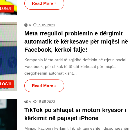
Read More »
LOGJI
A
15.05.2023
Meta rregulloi problemin e dërgimit
automatik të kërkesave për miqësi në
Facebook, kërkoi falje!
Kompania Meta arriti të zgjidhë defektin në rrjetin social
Facebook, për shkak të të cilit kërkesat për miqësi
dërgoheshin automatikisht…
LOGJI
Read More »
A
15.05.2023
TikTok po shfaqet si motori kryesor i
kërkimit në pajisjet iPhone
Miniaplikacioni i kërkimit TikTok tani është i disponueshë