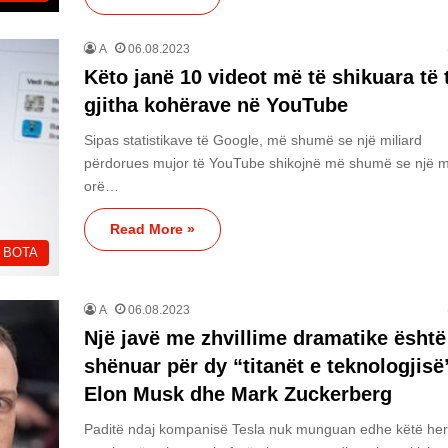
A
06.08.2023
Këto janë 10 videot më të shikuara të 
gjitha kohërave në YouTube
Sipas statistikave të Google, më shumë se një miliard
përdorues mujor të YouTube shikojnë më shumë se një mi
orë…
Read More »
BOTA
A
06.08.2023
Një javë me zhvillime dramatike është
shënuar për dy “titanët e teknologjisë
Elon Musk dhe Mark Zuckerberg
Paditë ndaj kompanisë Tesla nuk munguan edhe këtë he