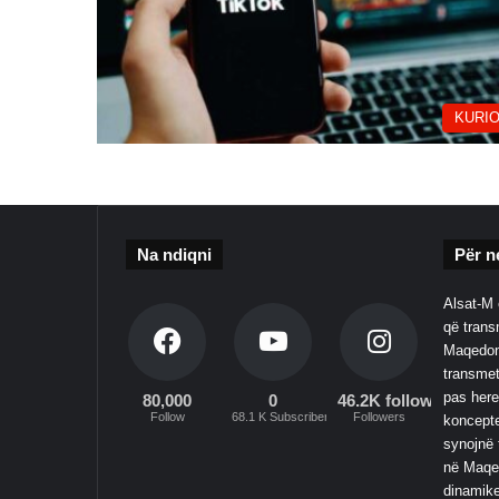
KURIO
Na ndiqni
Për n
Alsat-M 
që transm
Maqedoni
transmet
pas here
80,000
0
46.2K followers
Follow
68.1 K Subscribers
Followers
koncepte
synojnë 
në Maqed
dinamike