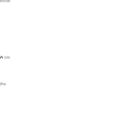
social
346
 dhe