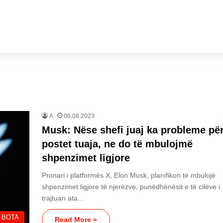
A
06.08.2023
Musk: Nëse shefi juaj ka probleme pë
postet tuaja, ne do të mbulojmë
shpenzimet ligjore
Pronari i platformës X, Elon Musk, planifikon të mbulojë
shpenzimet ligjore të njerëzve, punëdhënësit e të cilëve i
trajtuan ata…
BOTA
Read More »