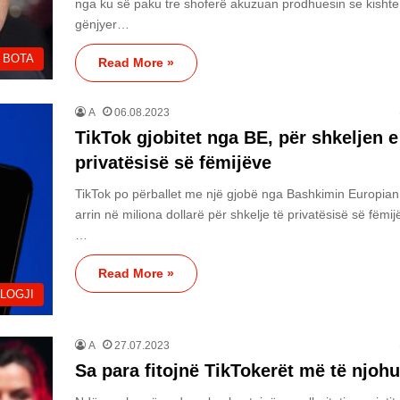
nga ku së paku tre shoferë akuzuan prodhuesin se kishte
gënjyer…
BOTA
Read More »
A
06.08.2023
TikTok gjobitet nga BE, për shkeljen e
privatësisë së fëmijëve
TikTok po përballet me një gjobë nga Bashkimin Europian
arrin në miliona dollarë për shkelje të privatësisë së fëmij
…
Read More »
LOGJI
A
27.07.2023
Sa para fitojnë TikTokerët më të njoh