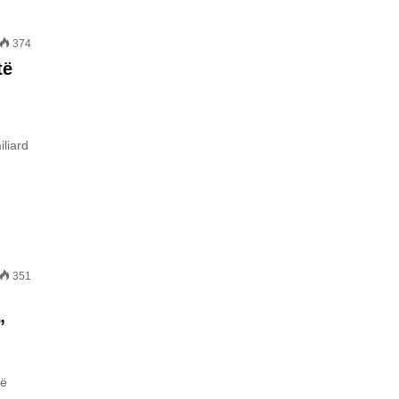
374
të
liard
351
”
rë