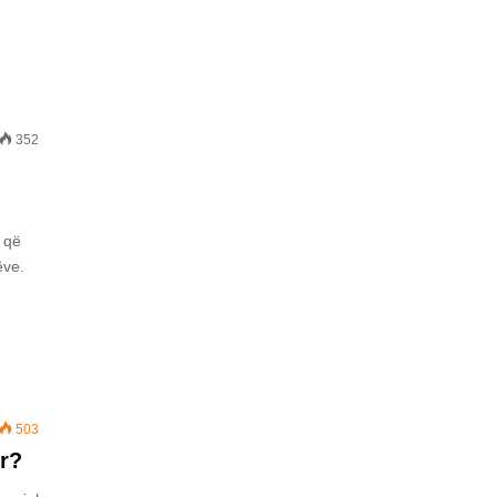
352
 që
ëve.
503
ur?