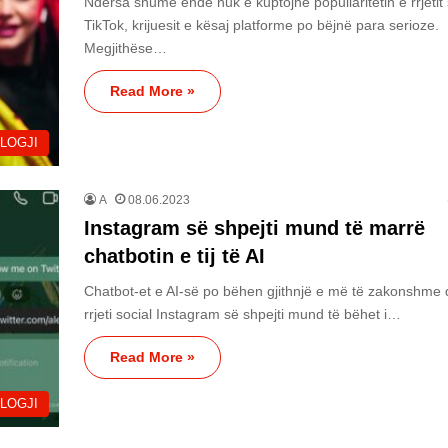
Ndërsa shumë ende nuk e kuptojnë popullaritetin e rrjetit 
TikTok, krijuesit e kësaj platforme po bëjnë para serioze.
Megjithëse…
Read More »
LOGJI
A
08.06.2023
Instagram së shpejti mund të marrë
chatbotin e tij të AI
Chatbot-et e AI-së po bëhen gjithnjë e më të zakonshme
rrjeti social Instagram së shpejti mund të bëhet i…
Read More »
LOGJI