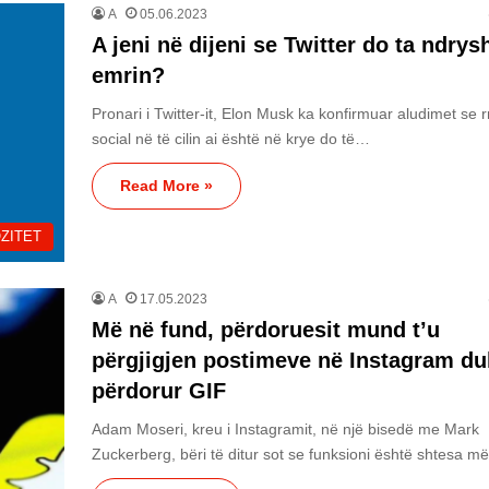
A
05.06.2023
A jeni në dijeni se Twitter do ta ndrys
emrin?
Pronari i Twitter-it, Elon Musk ka konfirmuar aludimet se rr
social në të cilin ai është në krye do të…
Read More »
ZITET
A
17.05.2023
Më në fund, përdoruesit mund t’u
përgjigjen postimeve në Instagram du
përdorur GIF
Adam Moseri, kreu i Instagramit, në një bisedë me Mark
Zuckerberg, bëri të ditur sot se funksioni është shtesa 