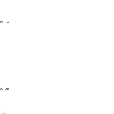
354
348
m për