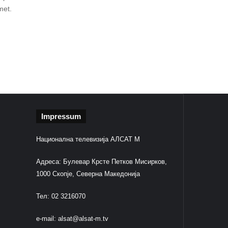
met.
Impressum
Национална телевизија АЛСАТ М
Адреса: Булевар Крсте Петков Мисирков,
1000 Скопје, Северна Македонија
Тел: 02 3216070
e-mail:
alsat@alsat-m.tv