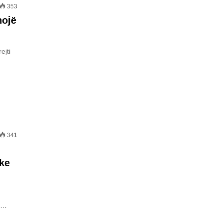
353
hojë
ejti
341
ke
më…