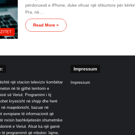
përdoruesit e iPhone, duke ofruar një shkurtore për kërki
Pra, në…
Read More »
ZITET
e:
Impressum
është një stacion televiziv kombëtar
Impressum
eton në të gjithë territorin e
së së Veriut. Programimi i tij
ohet kryesisht në shqip dhe herë
 në maqedonisht, bazuar në
t evropiane të informacionit që
të nxisin bashkëjetesën shumetnike
oninë e Veriut. Alsat ka një gamë
 të programimit që mbulon: lajme,