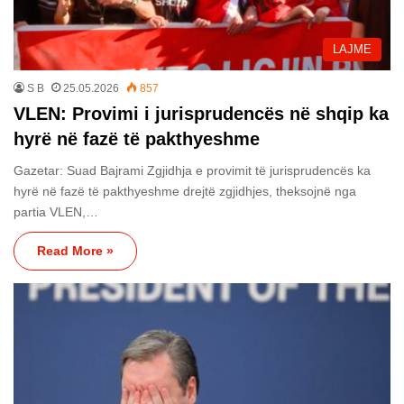
LAJME
S B
25.05.2026
857
VLEN: Provimi i jurisprudencës në shqip ka
hyrë në fazë të pakthyeshme
Gazetar: Suad Bajrami Zgjidhja e provimit të jurisprudencës ka
hyrë në fazë të pakthyeshme drejtë zgjidhjes, theksojnë nga
partia VLEN,…
Read More »