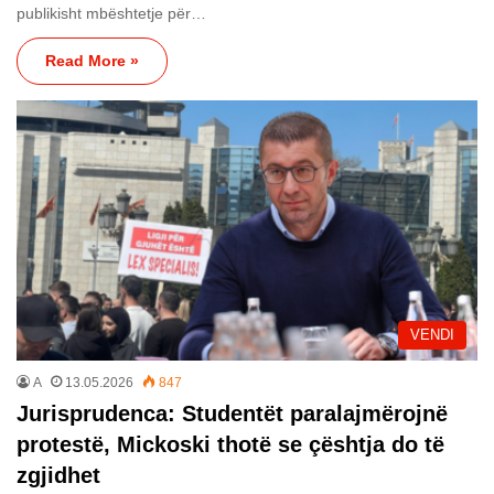
publikisht mbështetje për…
Read More »
VENDI
A
13.05.2026
847
Jurisprudenca: Studentët paralajmërojnë
protestë, Mickoski thotë se çështja do të
zgjidhet