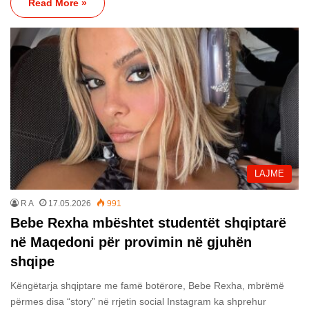
Read More »
LAJME
R A
17.05.2026
991
Bebe Rexha mbështet studentët shqiptarë
në Maqedoni për provimin në gjuhën
shqipe
Këngëtarja shqiptare me famë botërore, Bebe Rexha, mbrëmë
përmes disa “story” në rrjetin social Instagram ka shprehur