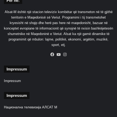
Për ne:
Alsat-M është një stacion televiziv kombëtar që transmeton në të gjithë
territorin e Maqedonisë së Veriut. Programimi i tij transmetohet
kryesisht në shqip dhe herë pas here në maqedonisht, bazuar në
konceptet evropiane të informacionit që synojnë të nxisin bashkëjetesën
shumetnike në Maqedoninë e Veriut. Alsat ka një gamë dinamike të
programimit që mbulon: lajme, politikë, ekonomi, argëtim, muzikë,
sport, etj.
Facebook
YouTube
Instagram
Impressum
Impressum
Impressum
Национална телевизија АЛСАТ М