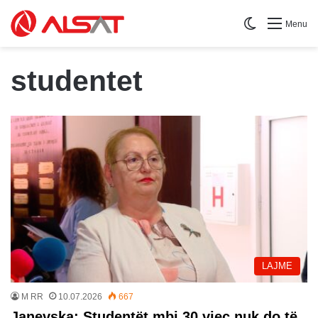
Switch skin
Menu
studentet
LAJME
M RR
10.07.2026
667
Janevska: Studentët mbi 30 vjeç nuk do të