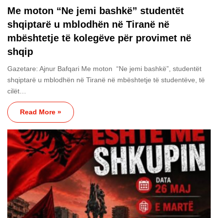
Me moton “Ne jemi bashkë” studentët
shqiptarë u mblodhën në Tiranë në
mbështetje të kolegëve për provimet në
shqip
Gazetare: Ajnur Bafqari Me moton “Ne jemi bashkë”, studentët
shqiptarë u mblodhën në Tiranë në mbështetje të studentëve, të
cilët…
Read More »