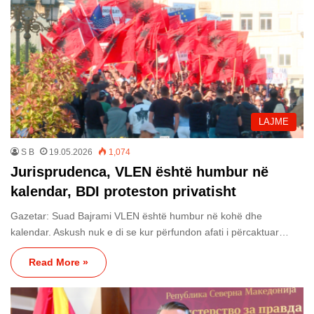
LAJME
S B
19.05.2026
1,074
Jurisprudenca, VLEN është humbur në
kalendar, BDI proteston privatisht
Gazetar: Suad Bajrami VLEN është humbur në kohë dhe
kalendar. Askush nuk e di se kur përfundon afati i përcaktuar…
Read More »