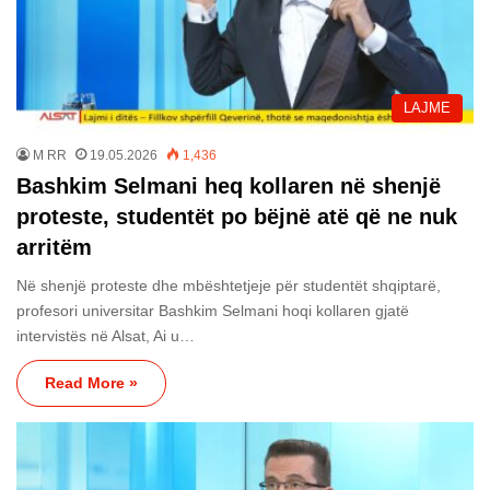
LAJME
M RR
19.05.2026
1,436
Bashkim Selmani heq kollaren në shenjë
proteste, studentët po bëjnë atë që ne nuk
arritëm
Në shenjë proteste dhe mbështetjeje për studentët shqiptarë,
profesori universitar Bashkim Selmani hoqi kollaren gjatë
intervistës në Alsat, Ai u…
Read More »