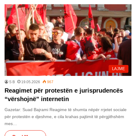
LAJME
S B
19.05.2026
967
Reagimet për protestën e jurisprudencës
“vërshojnë” internetin
Gazetar: Suad Bajrami Reagime të shumta nëpër rrjetet sociale
për protestën e djeshme, e cila krahas pajtimit të përgjithshëm
mes…