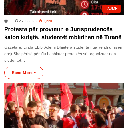
LAJME
LE
26.05.2026
1,220
Protesta për provimin e Jurisprudencës
kalon kufijtë, studentët mblidhen në Tiranë
Gazetare: Linda Ebibi Ademi Dhjetëra studentë nga vendi u nisën
drejt Shqipërisë për t’iu bashkuar protestës së organizuar nga
studentët…
Read More »