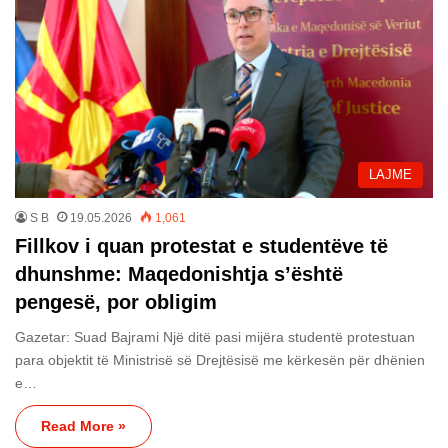
LAJME
S B
19.05.2026
1,061
Fillkov i quan protestat e studentëve të
dhunshme: Maqedonishtja s’është
pengesë, por obligim
Gazetar: Suad Bajrami Një ditë pasi mijëra studentë protestuan
para objektit të Ministrisë së Drejtësisë me kërkesën për dhënien
e…
Read More »