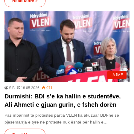
Read More »
LAJME
S B
18.05.2026
971
Durmishi: BDI s’e ka hallin e studentëve,
Ali Ahmeti e gjuan gurin, e fsheh dorën
Pas mbarimit të protestës partia VLEN ka akuzuar BDI-në se
pjesëmarrja e tyre në protestë nuk është për hallin e…