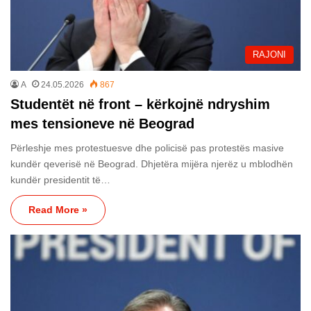
RAJONI
A
24.05.2026
867
Studentët në front – kërkojnë ndryshim
mes tensioneve në Beograd
Përleshje mes protestuesve dhe policisë pas protestës masive
kundër qeverisë në Beograd. Dhjetëra mijëra njerëz u mblodhën
kundër presidentit të…
Read More »