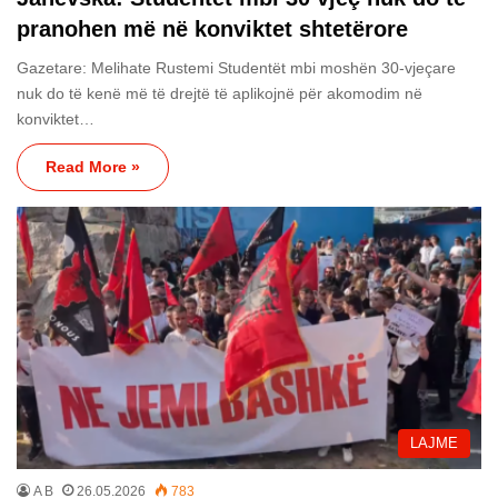
pranohen më në konviktet shtetërore
Gazetare: Melihate Rustemi Studentët mbi moshën 30-vjeçare
nuk do të kenë më të drejtë të aplikojnë për akomodim në
konviktet…
Read More »
LAJME
A B
26.05.2026
783