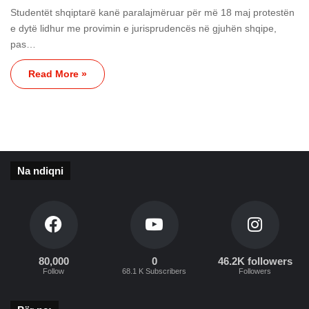
Studentët shqiptarë kanë paralajmëruar për më 18 maj protestën
e dytë lidhur me provimin e jurisprudencës në gjuhën shqipe,
pas…
Read More »
Na ndiqni
80,000
0
46.2K followers
Follow
68.1 K Subscribers
Followers