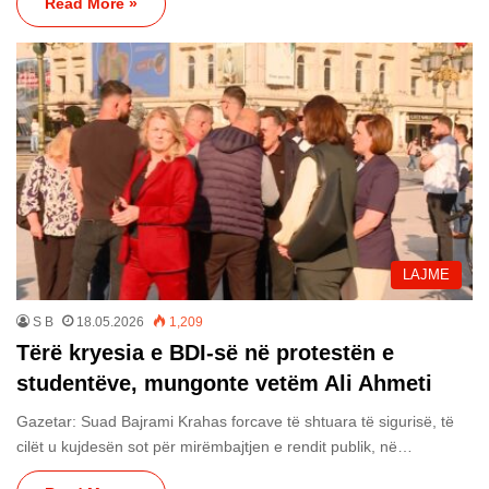
Read More »
LAJME
S B
18.05.2026
1,209
Tërë kryesia e BDI-së në protestën e
studentëve, mungonte vetëm Ali Ahmeti
Gazetar: Suad Bajrami Krahas forcave të shtuara të sigurisë, të
cilët u kujdesën sot për mirëmbajtjen e rendit publik, në…