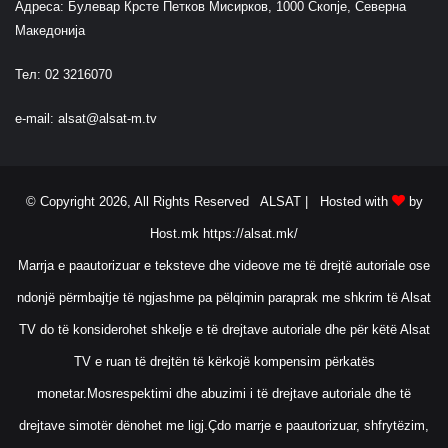
Адреса: Булевар Крсте Петков Мисирков, 1000 Скопје, Северна
Македонија
Тел: 02 3216070
e-mail:
alsat@alsat-m.tv
© Copyright 2026, All Rights Reserved ALSAT |
Hosted with
by
Host.mk
https://alsat.mk/
Marrja e paautorizuar e teksteve dhe videove me të drejtë autoriale ose
ndonjë përmbajtje të ngjashme pa pëlqimin paraprak me shkrim të Alsat
TV do të konsiderohet shkelje e të drejtave autoriale dhe për këtë Alsat
TV e ruan të drejtën të kërkojë kompensim përkatës
monetar.Mosrespektimi dhe abuzimi i të drejtave autoriale dhe të
drejtave simotër dënohet me ligj.Çdo marrje e paautorizuar, shfrytëzim,