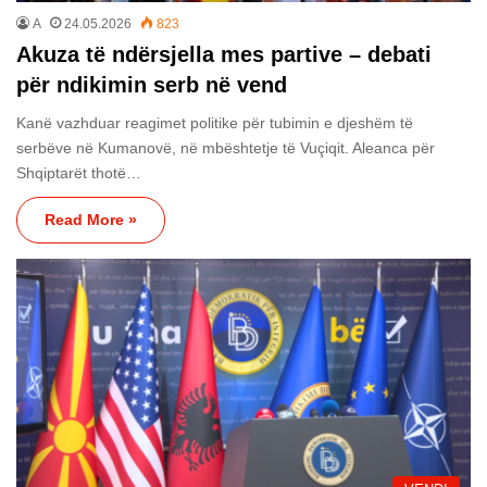
A
24.05.2026
823
Akuza të ndërsjella mes partive – debati
për ndikimin serb në vend
Kanë vazhduar reagimet politike për tubimin e djeshëm të
serbëve në Kumanovë, në mbështetje të Vuçiqit. Aleanca për
Shqiptarët thotë…
Read More »