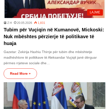
LAJME
Z H
20.05.2026
1,831
Tubim për Vuçiqin në Kumanovë, Mickoski:
Nuk mbështes përzierje të politikave të
huaja
Gazetar: Zekirija Haxhiu Thirrje për tubim dhe mbështetje
madhështore të politikave të Aleksandar Vuçiqit janë dërguar
përmes rrjeteve sociale dhe…
Read More »