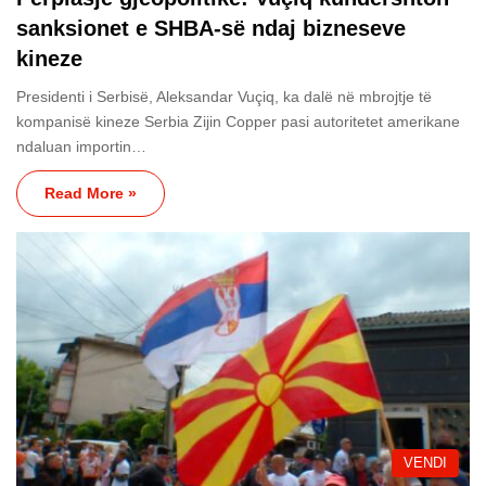
sanksionet e SHBA-së ndaj bizneseve
kineze
Presidenti i Serbisë, Aleksandar Vuçiq, ka dalë në mbrojtje të
kompanisë kineze Serbia Zijin Copper pasi autoritetet amerikane
ndaluan importin…
Read More »
VENDI