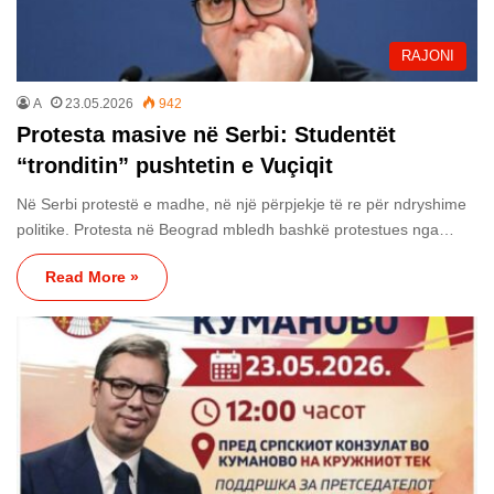
RAJONI
A
23.05.2026
942
Protesta masive në Serbi: Studentët
“tronditin” pushtetin e Vuçiqit
Në Serbi protestë e madhe, në një përpjekje të re për ndryshime
politike. Protesta në Beograd mbledh bashkë protestues nga…
Read More »