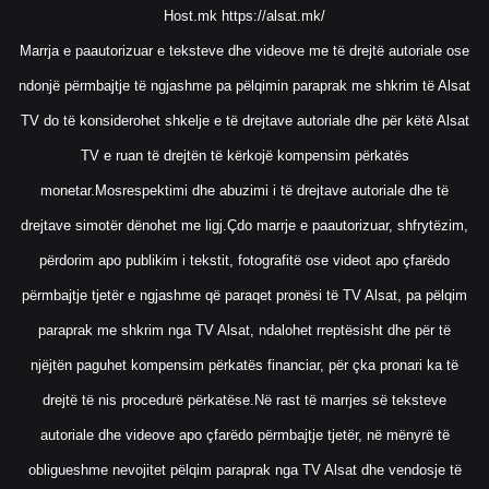
Host.mk
https://alsat.mk/
Marrja e paautorizuar e teksteve dhe videove me të drejtë autoriale ose
ndonjë përmbajtje të ngjashme pa pëlqimin paraprak me shkrim të Alsat
TV do të konsiderohet shkelje e të drejtave autoriale dhe për këtë Alsat
TV e ruan të drejtën të kërkojë kompensim përkatës
monetar.Mosrespektimi dhe abuzimi i të drejtave autoriale dhe të
drejtave simotër dënohet me ligj.Çdo marrje e paautorizuar, shfrytëzim,
përdorim apo publikim i tekstit, fotografitë ose videot apo çfarëdo
përmbajtje tjetër e ngjashme që paraqet pronësi të TV Alsat, pa pëlqim
paraprak me shkrim nga TV Alsat, ndalohet rreptësisht dhe për të
njëjtën paguhet kompensim përkatës financiar, për çka pronari ka të
drejtë të nis procedurë përkatëse.Në rast të marrjes së teksteve
autoriale dhe videove apo çfarëdo përmbajtje tjetër, në mënyrë të
obligueshme nevojitet pëlqim paraprak nga TV Alsat dhe vendosje të