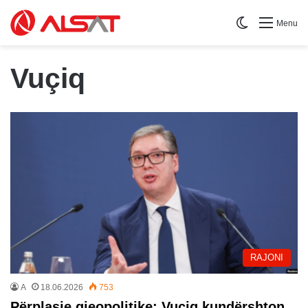
Switch skin
Menu
Vuçiq
RAJONI
A
18.06.2026
753
Përplasje gjeopolitike: Vuçiq kundërshton