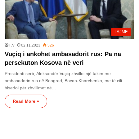
LAJME
F.V
02.11.2023
526
Vuçiq i ankohet ambasadorit rus: Pa na
persekuton Kosova në veri
Presidenti serb, Aleksandër Vuçiq zhvilloi një takim me
ambasadorin rus në Beograd, Bocan-Kharchenko, me të cili
bisedoi për zhvillimet në…
Read More »