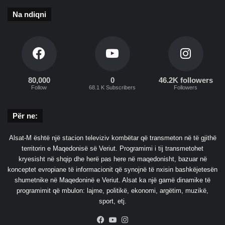
Na ndiqni
80,000
0
46.2K followers
Follow
68.1 K Subscribers
Followers
Për ne:
Alsat-M është një stacion televiziv kombëtar që transmeton në të gjithë
territorin e Maqedonisë së Veriut. Programimi i tij transmetohet
kryesisht në shqip dhe herë pas here në maqedonisht, bazuar në
konceptet evropiane të informacionit që synojnë të nxisin bashkëjetesën
shumetnike në Maqedoninë e Veriut. Alsat ka një gamë dinamike të
programimit që mbulon: lajme, politikë, ekonomi, argëtim, muzikë,
sport, etj.
Facebook
YouTube
Instagram