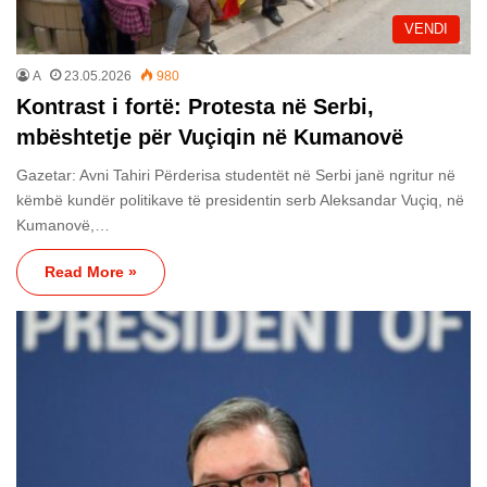
VENDI
A
23.05.2026
980
Kontrast i fortë: Protesta në Serbi,
mbështetje për Vuçiqin në Kumanovë
Gazetar: Avni Tahiri Përderisa studentët në Serbi janë ngritur në
këmbë kundër politikave të presidentin serb Aleksandar Vuçiq, në
Kumanovë,…
Read More »