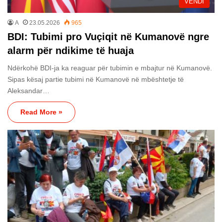
VENDI
A
23.05.2026
965
BDI: Tubimi pro Vuçiqit në Kumanovë ngre
alarm për ndikime të huaja
Ndërkohë BDI-ja ka reaguar për tubimin e mbajtur në Kumanovë.
Sipas kësaj partie tubimi në Kumanovë në mbështetje të
Aleksandar…
Read More »