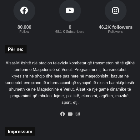
r
ë
h
,
y
n
r
d
80,000
0
46.2K followers
j
Follow
68.1 K Subscribers
Followers
ë
e
r
n
s
Për ne:
ë
a
z
V
Alsat-M është një stacion televiziv kombëtar që transmeton në të gjithë
j
L
territorin e Maqedonisë së Veriut. Programimi i tij transmetohet
a
E
kryesisht në shqip dhe herë pas here në maqedonisht, bazuar në
r
N
konceptet evropiane të informacionit që synojnë të nxisin bashkëjetesën
r
i
shumetnike në Maqedoninë e Veriut. Alsat ka një gamë dinamike të
e
m
programimit që mbulon: lajme, politikë, ekonomi, argëtim, muzikë,
e
sport, etj.
r
r
Facebook
YouTube
Instagram
6
m
i
Impressum
n