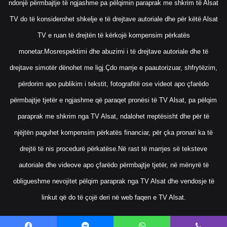
ndonjë përmbajtje të ngjashme pa pëlqimin paraprak me shkrim të Alsat
TV do të konsiderohet shkelje e të drejtave autoriale dhe për këtë Alsat
TV e ruan të drejtën të kërkojë kompensim përkatës
monetar.Mosrespektimi dhe abuzimi i të drejtave autoriale dhe të
drejtave simotër dënohet me ligj.Çdo marrje e paautorizuar, shfrytëzim,
përdorim apo publikim i tekstit, fotografitë ose videot apo çfarëdo
përmbajtje tjetër e ngjashme që paraqet pronësi të TV Alsat, pa pëlqim
paraprak me shkrim nga TV Alsat, ndalohet rreptësisht dhe për të
njëjtën paguhet kompensim përkatës financiar, për çka pronari ka të
drejtë të nis procedurë përkatëse.Në rast të marrjes së teksteve
autoriale dhe videove apo çfarëdo përmbajtje tjetër, në mënyrë të
obligueshme nevojitet pëlqim paraprak nga TV Alsat dhe vendosje të
linkut që do të çojë deri në web faqen e TV Alsat.