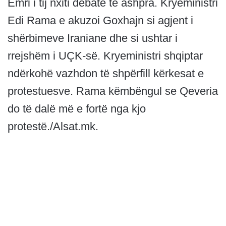
Emri i tij nxiti debate të ashpra. Kryeministri
Edi Rama e akuzoi Goxhajn si agjent i
shërbimeve Iraniane dhe si ushtar i
rrejshëm i UÇK-së. Kryeministri shqiptar
ndërkohë vazhdon të shpërfill kërkesat e
protestuesve. Rama këmbëngul se Qeveria
do të dalë më e fortë nga kjo
protestë./Alsat.mk.