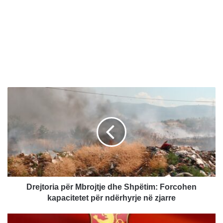
D
r
e
j
t
o
r
i
a
p
Drejtoria për Mbrojtje dhe Shpëtim: Forcohen
ë
kapacitetet për ndërhyrje në zjarre
r
M
R