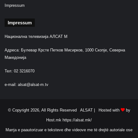
i
Impressum
s
t
Impressum
r
i
Национална телевизија АЛСАТ М
Адреса: Булевар Крсте Петков Мисирков, 1000 Скопје, Северна
Македонија
Тел: 02 3216070
e-mail:
alsat@alsat-m.tv
© Copyright 2026, All Rights Reserved ALSAT |
Hosted with
by
Host.mk
https://alsat.mk/
Marrja e paautorizuar e teksteve dhe videove me të drejtë autoriale ose