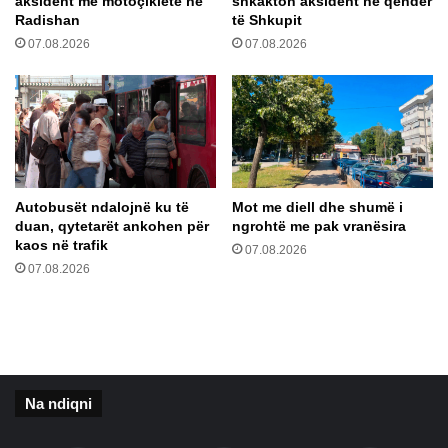
aksident me motoçikletë në
shkakton aksident në qendër
c
M
Radishan
të Shkupit
o
b
07.08.2026
07.08.2026
h
l
e
i
n
d
k
h
a
e
p
n
a
o
c
r
Autobusët ndalojnë ku të
Mot me diell dhe shumë i
i
g
duan, qytetarët ankohen për
ngrohtë me pak vranësira
t
a
kaos në trafik
07.08.2026
e
n
07.08.2026
t
e
e
t
t
e
p
V
ë
M
r
R
n
Na ndiqni
O
d
-
ë
s