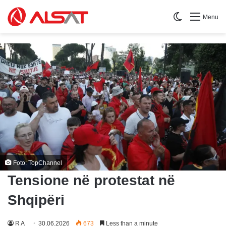
Switch skin
Menu
Foto: TopChannel
Tensione në protestat në
Shqipëri
R A
30.06.2026
673
Less than a minute