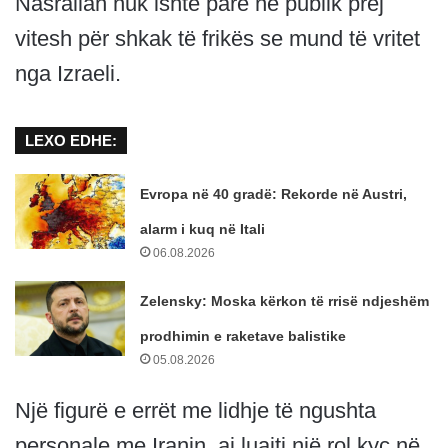
Nasrallah nuk ishte parë në publik prej
vitesh për shkak të frikës se mund të vritet
nga Izraeli.
LEXO EDHE:
Evropa në 40 gradë: Rekorde në Austri,
alarm i kuq në Itali
06.08.2026
Zelensky: Moska kërkon të rrisë ndjeshëm
prodhimin e raketave balistike
05.08.2026
Një figurë e errët me lidhje të ngushta
personale me Iranin, ai luajti një rol kyç në