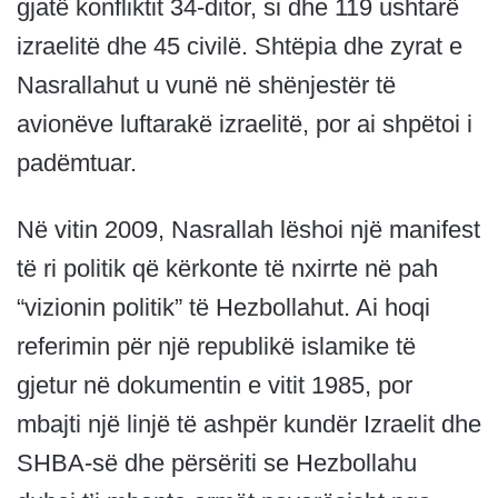
gjatë konfliktit 34-ditor, si dhe 119 ushtarë
izraelitë dhe 45 civilë. Shtëpia dhe zyrat e
Nasrallahut u vunë në shënjestër të
avionëve luftarakë izraelitë, por ai shpëtoi i
padëmtuar.
Në vitin 2009, Nasrallah lëshoi ​​një manifest
të ri politik që kërkonte të nxirrte në pah
“vizionin politik” të Hezbollahut. Ai hoqi
referimin për një republikë islamike të
gjetur në dokumentin e vitit 1985, por
mbajti një linjë të ashpër kundër Izraelit dhe
SHBA-së dhe përsëriti se Hezbollahu