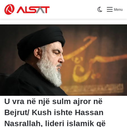
Switch skin
Menu
U vra në një sulm ajror në
Bejrut/ Kush ishte Hassan
Nasrallah, lideri islamik që