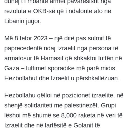
duhej t’i mbante armët pavarësisht nga
rezoluta e OKB-së që i ndalonte ato në
Libanin jugor.
Më 8 tetor 2023 – një ditë pas sulmit të
paprecedentë ndaj Izraelit nga persona të
armatosur të Hamasit që shkaktoi luftën në
Gaza – luftimet sporadike më parë midis
Hezbollahut dhe Izraelit u përshkallëzuan.
Hezbollahu qëlloi në pozicionet izraelite, në
shenjë solidariteti me palestinezët. Grupi
lëshoi ​​më shumë se 8,000 raketa në veri të
Izraelit dhe në lartësitë e Golanit të