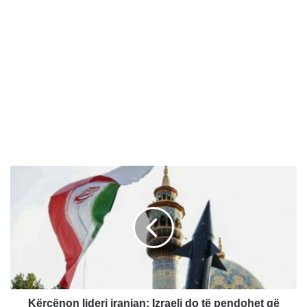
K
ë
r
c
ë
n
o
n
l
i
Kërcënon lideri iranian: Izraeli do të pendohet që