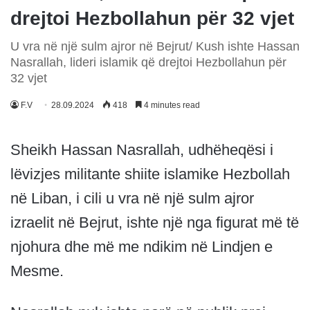
drejtoi Hezbollahun për 32 vjet
U vra në një sulm ajror në Bejrut/ Kush ishte Hassan
Nasrallah, lideri islamik që drejtoi Hezbollahun për
32 vjet
F.V
28.09.2024
418
4 minutes read
Sheikh Hassan Nasrallah, udhëheqësi i
lëvizjes militante shiite islamike Hezbollah
në Liban, i cili u vra në një sulm ajror
izraelit në Bejrut, ishte një nga figurat më të
njohura dhe më me ndikim në Lindjen e
Mesme.