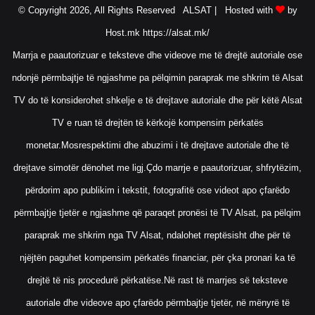
© Copyright 2026, All Rights Reserved ALSAT |
Hosted with
by
Host.mk
https://alsat.mk/
Marrja e paautorizuar e teksteve dhe videove me të drejtë autoriale ose
ndonjë përmbajtje të ngjashme pa pëlqimin paraprak me shkrim të Alsat
TV do të konsiderohet shkelje e të drejtave autoriale dhe për këtë Alsat
TV e ruan të drejtën të kërkojë kompensim përkatës
monetar.Mosrespektimi dhe abuzimi i të drejtave autoriale dhe të
drejtave simotër dënohet me ligj.Çdo marrje e paautorizuar, shfrytëzim,
përdorim apo publikim i tekstit, fotografitë ose videot apo çfarëdo
përmbajtje tjetër e ngjashme që paraqet pronësi të TV Alsat, pa pëlqim
paraprak me shkrim nga TV Alsat, ndalohet rreptësisht dhe për të
njëjtën paguhet kompensim përkatës financiar, për çka pronari ka të
drejtë të nis procedurë përkatëse.Në rast të marrjes së teksteve
autoriale dhe videove apo çfarëdo përmbajtje tjetër, në mënyrë të