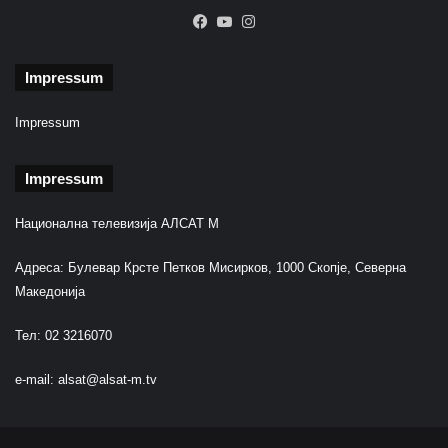
Facebook
YouTube
Instagram
Impressum
Impressum
Impressum
Национална телевизија АЛСАТ М
Адреса: Булевар Крсте Петков Мисирков, 1000 Скопје, Северна
Македонија
Тел: 02 3216070
e-mail:
alsat@alsat-m.tv