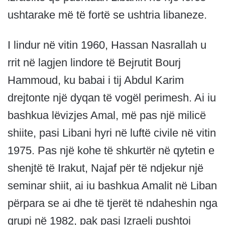
ushtarake më të fortë se ushtria libaneze.
I lindur në vitin 1960, Hassan Nasrallah u
rrit në lagjen lindore të Bejrutit Bourj
Hammoud, ku babai i tij Abdul Karim
drejtonte një dyqan të vogël perimesh. Ai iu
bashkua lëvizjes Amal, më pas një milicë
shiite, pasi Libani hyri në luftë civile në vitin
1975. Pas një kohe të shkurtër në qytetin e
shenjtë të Irakut, Najaf për të ndjekur një
seminar shiit, ai iu bashkua Amalit në Liban
përpara se ai dhe të tjerët të ndaheshin nga
grupi në 1982, pak pasi Izraeli pushtoi