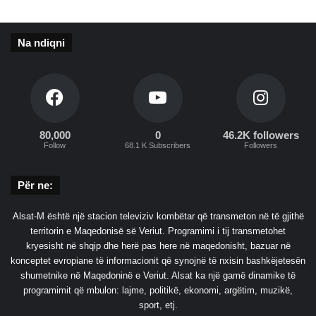
a
O
n
s
i
m
Na ndiqni
n
a
n
i
80,000
0
46.2K followers
Follow
68.1 K Subscribers
Followers
Për ne:
Alsat-M është një stacion televiziv kombëtar që transmeton në të gjithë
territorin e Maqedonisë së Veriut. Programimi i tij transmetohet
kryesisht në shqip dhe herë pas here në maqedonisht, bazuar në
konceptet evropiane të informacionit që synojnë të nxisin bashkëjetesën
shumetnike në Maqedoninë e Veriut. Alsat ka një gamë dinamike të
programimit që mbulon: lajme, politikë, ekonomi, argëtim, muzikë,
sport, etj.