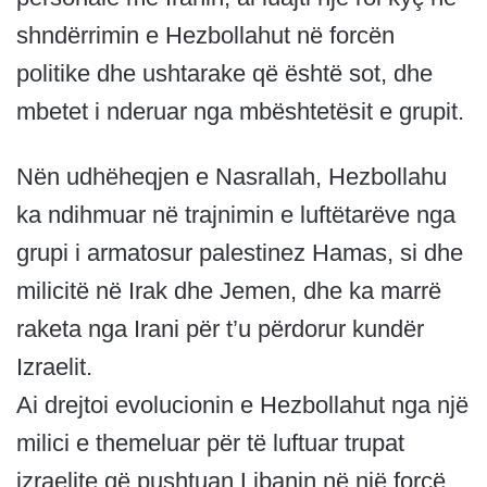
shndërrimin e Hezbollahut në forcën
politike dhe ushtarake që është sot, dhe
mbetet i nderuar nga mbështetësit e grupit.
Nën udhëheqjen e Nasrallah, Hezbollahu
ka ndihmuar në trajnimin e luftëtarëve nga
grupi i armatosur palestinez Hamas, si dhe
milicitë në Irak dhe Jemen, dhe ka marrë
raketa nga Irani për t’u përdorur kundër
Izraelit.
Ai drejtoi evolucionin e Hezbollahut nga një
milici e themeluar për të luftuar trupat
izraelite që pushtuan Libanin në një forcë