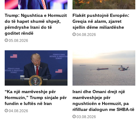
t
o
ë
m
Trump: Ngushtica e Hormuzit
Flakët pushtojnë Evropën:
p
a
do të hapet shumë shpejt,
Greqia në alarm, zjarret
e
n
përndryshe Irani do të
sjellin dëme miliardëshe
n
d
goditet rëndë
04.08.2026
d
i
05.08.2026
o
m
h
e
e
t
t
e
q
p
ë
r
s
e
u
s
“Ka një marrëveshje për
Irani dhe Omani drejt një
l
i
Hormuzin,” Trump sinjale për
marrëveshjeje për
m
d
fundin e luftës në Iran
ngushticën e Hormuzit, pa
o
e
rifilluar dialogun me SHBA-të
04.08.2026
i
n
03.08.2026
L
t
i
e
b
s