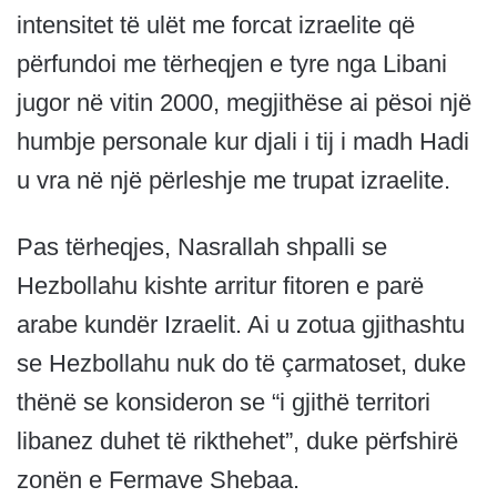
intensitet të ulët me forcat izraelite që
përfundoi me tërheqjen e tyre nga Libani
jugor në vitin 2000, megjithëse ai pësoi një
humbje personale kur djali i tij i madh Hadi
u vra në një përleshje me trupat izraelite.
Pas tërheqjes, Nasrallah shpalli se
Hezbollahu kishte arritur fitoren e parë
arabe kundër Izraelit. Ai u zotua gjithashtu
se Hezbollahu nuk do të çarmatoset, duke
thënë se konsideron se “i gjithë territori
libanez duhet të rikthehet”, duke përfshirë
zonën e Fermave Shebaa.