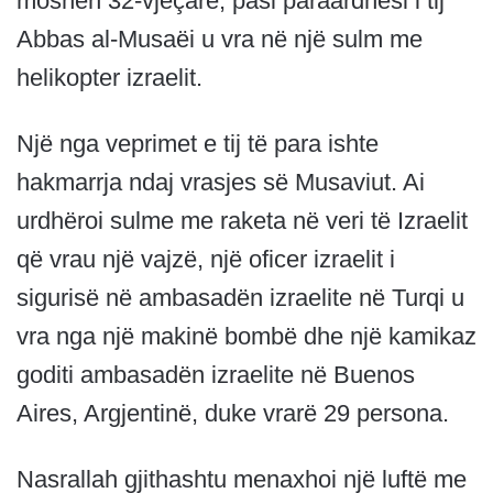
moshën 32-vjeçare, pasi paraardhësi i tij
Abbas al-Musaëi u vra në një sulm me
helikopter izraelit.
Një nga veprimet e tij të para ishte
hakmarrja ndaj vrasjes së Musaviut. Ai
urdhëroi sulme me raketa në veri të Izraelit
që vrau një vajzë, një oficer izraelit i
sigurisë në ambasadën izraelite në Turqi u
vra nga një makinë bombë dhe një kamikaz
goditi ambasadën izraelite në Buenos
Aires, Argjentinë, duke vrarë 29 persona.
Nasrallah gjithashtu menaxhoi një luftë me