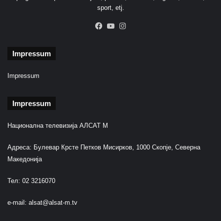
sport, etj.
Facebook
YouTube
Instagram
Impressum
Impressum
Impressum
Национална телевизија АЛСАТ М
Адреса: Булевар Крсте Петков Мисирков, 1000 Скопје, Северна
Македонија
Тел: 02 3216070
e-mail:
alsat@alsat-m.tv