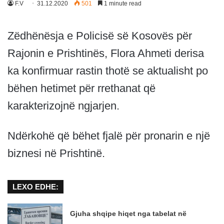
F.V
31.12.2020
501
1 minute read
Zëdhënësja e Policisë së Kosovës për
Rajonin e Prishtinës, Flora Ahmeti derisa
ka konfirmuar rastin thotë se aktualisht po
bëhen hetimet për rrethanat që
karakterizojnë ngjarjen.
Ndërkohë që bëhet fjalë për pronarin e një
biznesi në Prishtinë.
LEXO EDHE:
Gjuha shqipe hiqet nga tabelat në