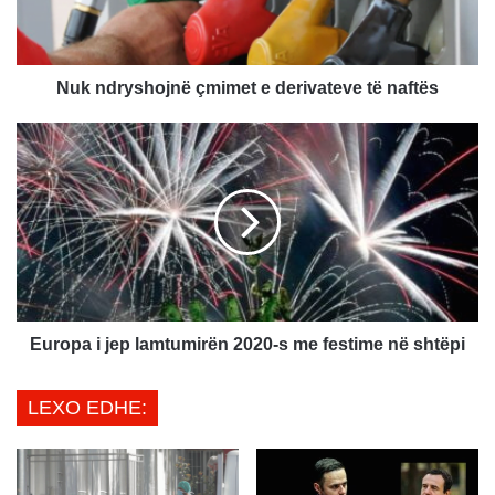
y
s
h
o
Nuk ndryshojnë çmimet e derivateve të naftës
j
n
E
ë
u
ç
r
m
o
i
p
m
a
e
i
t
j
e
e
d
p
Europa i jep lamtumirën 2020-s me festime në shtëpi
e
l
r
a
LEXO EDHE:
i
m
v
t
a
u
t
m