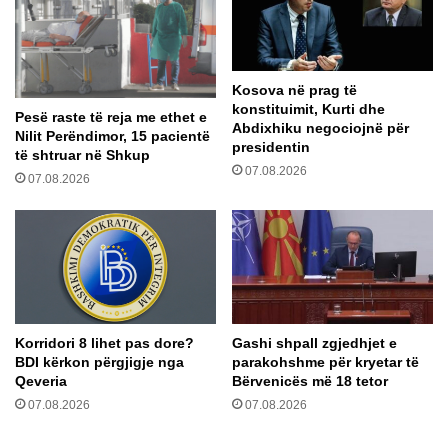
e
i
v
r
e
ë
t
n
Kosova në prag të
ë
2
konstituimit, Kurti dhe
n
0
Pesë raste të reja me ethet e
Abdixhiku negociojnë për
a
2
Nilit Perëndimor, 15 pacientë
presidentin
të shtruar në Shkup
f
0
07.08.2026
t
-
07.08.2026
ë
s
s
m
e
f
e
s
t
Korridori 8 lihet pas dore?
Gashi shpall zgjedhjet e
i
BDI kërkon përgjigje nga
parakohshme për kryetar të
m
Qeveria
Bërvenicës më 18 tetor
e
07.08.2026
07.08.2026
n
ë