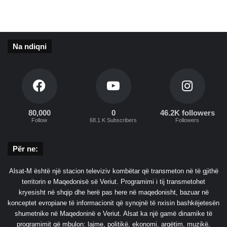
s
h
t
ë
p
Na ndiqni
i
80,000
0
46.2K followers
Follow
68.1 K Subscribers
Followers
Për ne:
Alsat-M është një stacion televiziv kombëtar që transmeton në të gjithë
territorin e Maqedonisë së Veriut. Programimi i tij transmetohet
kryesisht në shqip dhe herë pas here në maqedonisht, bazuar në
konceptet evropiane të informacionit që synojnë të nxisin bashkëjetesën
shumetnike në Maqedoninë e Veriut. Alsat ka një gamë dinamike të
programimit që mbulon: lajme, politikë, ekonomi, argëtim, muzikë,