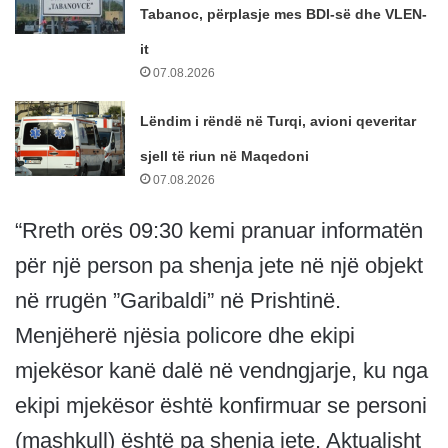
Tabanoc, përplasje mes BDI-së dhe VLEN-
it
07.08.2026
Lëndim i rëndë në Turqi, avioni qeveritar
sjell të riun në Maqedoni
07.08.2026
“Rreth orës 09:30 kemi pranuar informatën
për një person pa shenja jete në një objekt
në rrugën ”Garibaldi” në Prishtinë.
Menjëherë njësia policore dhe ekipi
mjekësor kanë dalë në vendngjarje, ku nga
ekipi mjekësor është konfirmuar se personi
(mashkull) është pa shenja jete. Aktualisht