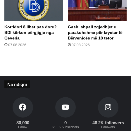
g
d
j
o
i
t
g
ë
j
Korridori 8 lihet pas dore?
Gashi shpall zgjedhjet e
t
BDI kërkon përgjigje nga
parakohshme për kryetar të
e
h
Qeveria
Bërvenicës më 18 tetor
p
o
ë
07.08.2026
07.08.2026
n
r
ë
p
s
a
e
g
e
a
d
t
h
Na ndiqni
d
e
h
f
e
l
r
a
i
m
k
i
80,000
0
46.2K followers
t
n
Follow
68.1 K Subscribers
Followers