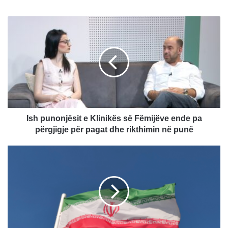
I
s
h
p
u
n
o
n
j
ë
Ish punonjësit e Klinikës së Fëmijëve ende pa
s
përgjigje për pagat dhe rikthimin në punë
i
t
I
e
r
K
a
l
n
i
i
n
i
i
p
k
ë