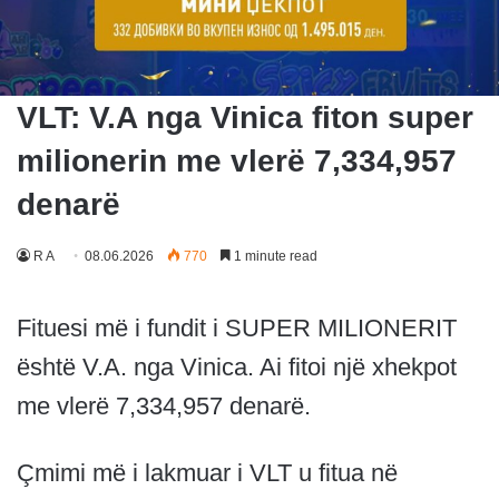
VLT: V.A nga Vinica fiton super
milionerin me vlerë 7,334,957
denarë
R A
08.06.2026
770
1 minute read
Fituesi më i fundit i SUPER MILIONERIT
është V.A. nga Vinica. Ai fitoi një xhekpot
me vlerë 7,334,957 denarë.
Çmimi më i lakmuar i VLT u fitua në