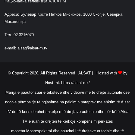
Национална телевизија АЛСАТ М
Адреса: Булевар Крсте Петков Мисирков, 1000 Скопје, Северна
Македонија
Тел: 02 3216070
e-mail:
alsat@alsat-m.tv
© Copyright 2026, All Rights Reserved ALSAT |
Hosted with
by
Host.mk
https://alsat.mk/
Marrja e paautorizuar e teksteve dhe videove me të drejtë autoriale ose
ndonjë përmbajtje të ngjashme pa pëlqimin paraprak me shkrim të Alsat
TV do të konsiderohet shkelje e të drejtave autoriale dhe për këtë Alsat
TV e ruan të drejtën të kërkojë kompensim përkatës
monetar.Mosrespektimi dhe abuzimi i të drejtave autoriale dhe të