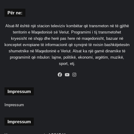
h
g
i
o
Për ne:
m
t
i
j
n
a
Alsat-M është një stacion televiziv kombëtar që transmeton në të gjithë
n
n
territorin e Maqedonisë së Veriut. Programimi i tij transmetohet
ë
ë
kryesisht në shqip dhe herë pas here në maqedonisht, bazuar në
p
a
konceptet evropiane të informacionit që synojnë të nxisin bashkëjetesën
u
g
shumetnike në Maqedoninë e Veriut. Alsat ka një gamë dinamike të
n
j
programimit që mbulon: lajme, politikë, ekonomi, argëtim, muzikë,
ë
e
sport, etj.
n
Facebook
YouTube
Instagram
t
ë
t
Impressum
t
a
Impressum
n
ë
Impressum