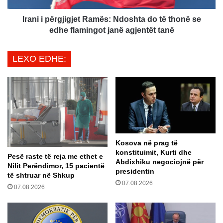
ë
r
s
g
Irani i përgjigjet Ramës: Ndoshta do të thonë se
s
j
edhe flamingot janë agjentët tanë
ë
i
F
g
LEXO EDHE:
ë
j
m
e
i
t
j
R
ë
a
v
m
e
ë
e
s
Kosova në prag të
n
:
konstituimit, Kurti dhe
d
N
Pesë raste të reja me ethet e
Abdixhiku negociojnë për
e
d
Nilit Perëndimor, 15 pacientë
presidentin
p
të shtruar në Shkup
o
07.08.2026
a
s
07.08.2026
p
h
ë
t
r
a