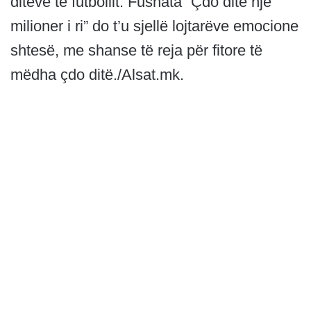
ditëve të futbollit. Fushata “Çdo ditë një
milioner i ri” do t’u sjellë lojtarëve emocione
shtesë, me shanse të reja për fitore të
mëdha çdo ditë./Alsat.mk.