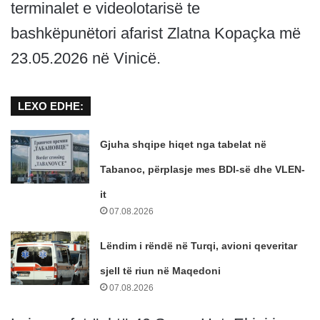
terminalet e videolotarisë te
bashkëpunëtori afarist Zlatna Kopaçka më
23.05.2026 në Vinicë.
LEXO EDHE:
Gjuha shqipe hiqet nga tabelat në
Tabanoc, përplasje mes BDI-së dhe VLEN-
it
07.08.2026
Lëndim i rëndë në Turqi, avioni qeveritar
sjell të riun në Maqedoni
07.08.2026