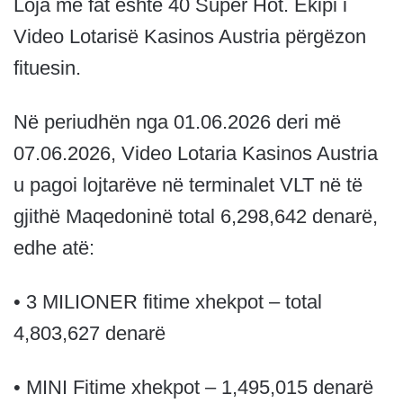
Loja me fat është 40 Super Hot. Ekipi i
Video Lotarisë Kasinos Austria përgëzon
fituesin.
Në periudhën nga 01.06.2026 deri më
07.06.2026, Video Lotaria Kasinos Austria
u pagoi lojtarëve në terminalet VLT në të
gjithë Maqedoninë total 6,298,642 denarë,
edhe atë:
• 3 MILIONER fitime xhekpot – total
4,803,627 denarë
• MINI Fitime xhekpot – 1,495,015 denarë