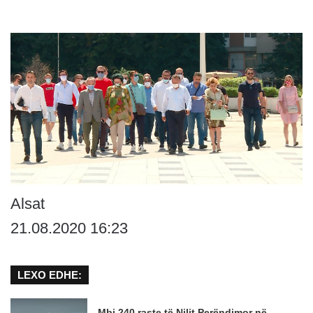
Alsat
21.08.2020 16:23
LEXO EDHE:
Mbi 240 raste të Nilit Perëndimor në