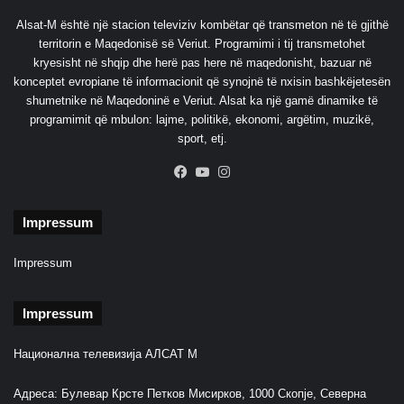
Alsat-M është një stacion televiziv kombëtar që transmeton në të gjithë
territorin e Maqedonisë së Veriut. Programimi i tij transmetohet
kryesisht në shqip dhe herë pas here në maqedonisht, bazuar në
konceptet evropiane të informacionit që synojnë të nxisin bashkëjetesën
shumetnike në Maqedoninë e Veriut. Alsat ka një gamë dinamike të
programimit që mbulon: lajme, politikë, ekonomi, argëtim, muzikë,
sport, etj.
Facebook
YouTube
Instagram
Impressum
Impressum
Impressum
Национална телевизија АЛСАТ М
Адреса: Булевар Крсте Петков Мисирков, 1000 Скопје, Северна