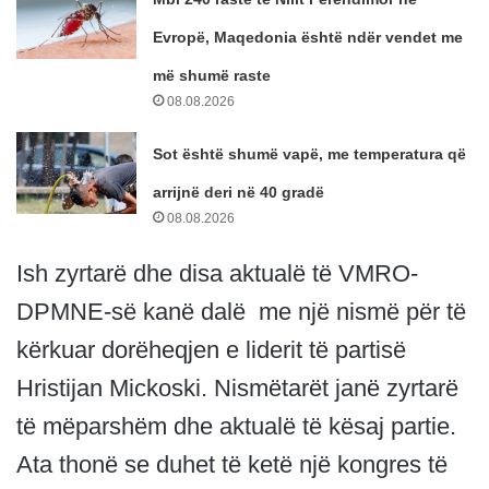
Evropë, Maqedonia është ndër vendet me
më shumë raste
08.08.2026
Sot është shumë vapë, me temperatura që
arrijnë deri në 40 gradë
08.08.2026
Ish zyrtarë dhe disa aktualë të VMRO-
DPMNE-së kanë dalë me një nismë për të
kërkuar dorëheqjen e liderit të partisë
Hristijan Mickoski. Nismëtarët janë zyrtarë
të mëparshëm dhe aktualë të kësaj partie.
Ata thonë se duhet të ketë një kongres të