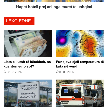
r
e
o
l
Hapet hoteli prej ari, nga muret te ushqimi
n
i
m
p
LEXO EDHE:
i
r
n
e
i
j
s
a
t
r
r
i
i
,
M
n
Lista e kursit të këmbimit, sa
Fundjava sjell temperatura të
a
g
kushton euro sot?
larta në vend
r
a
08.08.2026
08.08.2026
i
m
ç
u
i
r
q
e
t
t
e
u