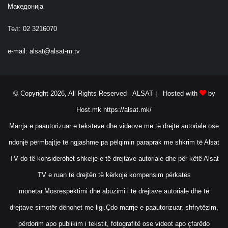
Македонија
Тел: 02 3216070
e-mail:
alsat@alsat-m.tv
© Copyright 2026, All Rights Reserved ALSAT |
Hosted with
by
Host.mk
https://alsat.mk/
Marrja e paautorizuar e teksteve dhe videove me të drejtë autoriale ose
ndonjë përmbajtje të ngjashme pa pëlqimin paraprak me shkrim të Alsat
TV do të konsiderohet shkelje e të drejtave autoriale dhe për këtë Alsat
TV e ruan të drejtën të kërkojë kompensim përkatës
monetar.Mosrespektimi dhe abuzimi i të drejtave autoriale dhe të
drejtave simotër dënohet me ligj.Çdo marrje e paautorizuar, shfrytëzim,
përdorim apo publikim i tekstit, fotografitë ose videot apo çfarëdo