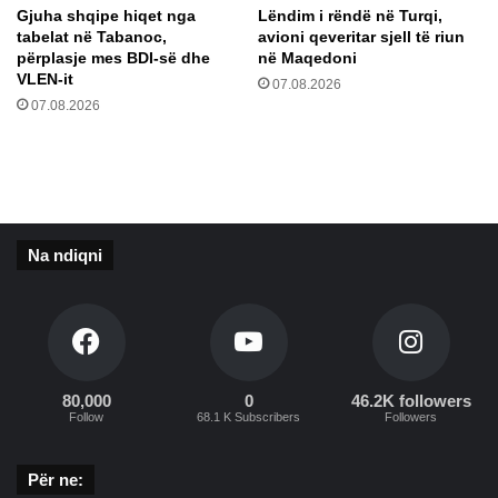
Gjuha shqipe hiqet nga
Lëndim i rëndë në Turqi,
s
tabelat në Tabanoc,
avioni qeveritar sjell të riun
h
përplasje mes BDI-së dhe
në Maqedoni
q
VLEN-it
07.08.2026
i
07.08.2026
m
i
Na ndiqni
80,000
0
46.2K followers
Follow
68.1 K Subscribers
Followers
Për ne: