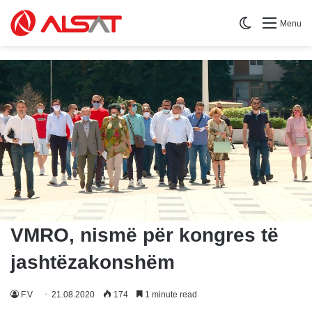
Switch skin
Menu
VMRO, nismë për kongres të
jashtëzakonshëm
F.V
21.08.2020
174
1 minute read