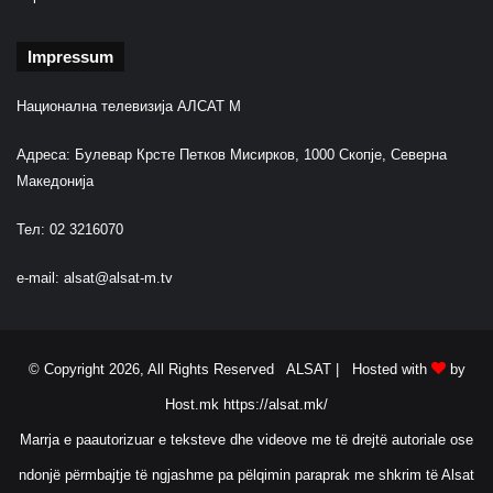
Impressum
Национална телевизија АЛСАТ М
Адреса: Булевар Крсте Петков Мисирков, 1000 Скопје, Северна
Македонија
Тел: 02 3216070
e-mail:
alsat@alsat-m.tv
© Copyright 2026, All Rights Reserved ALSAT |
Hosted with
by
Host.mk
https://alsat.mk/
Marrja e paautorizuar e teksteve dhe videove me të drejtë autoriale ose
ndonjë përmbajtje të ngjashme pa pëlqimin paraprak me shkrim të Alsat