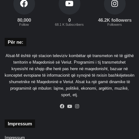
n
k
c
r
e
a
80,000
0
46.2K followers
p
t
Follow
68.1 K Subscribers
Followers
t
i
i
t
Për ne:
n
B
e
i
r
d
Alsat-M është një stacion televiziv kombëtar që transmeton në të gjithë
i
e
territorin e Maqedonisë së Veriut. Programimi i tij transmetohet
n
kryesisht në shqip dhe herë pas here në maqedonisht, bazuar në
konceptet evropiane të informacionit që synojnë të nxisin bashkëjetesën
shumetnike në Maqedoninë e Veriut. Alsat ka një gamë dinamike të
programimit që mbulon: lajme, politikë, ekonomi, argëtim, muzikë,
sport, etj.
Facebook
YouTube
Instagram
Impressum
Impressum