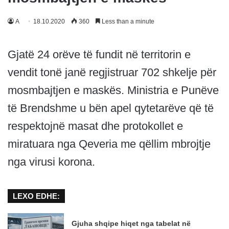
A
18.10.2020
360
Less than a minute
Gjatë 24 orëve të fundit në territorin e
vendit tonë janë regjistruar 702 shkelje për
mosmbajtjen e maskës. Ministria e Punëve
të Brendshme u bën apel qytetarëve që të
respektojnë masat dhe protokollet e
miratuara nga Qeveria me qëllim mbrojtje
nga virusi korona.
LEXO EDHE:
Gjuha shqipe hiqet nga tabelat në