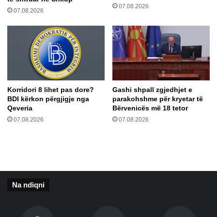
07.08.2026
A
t
07.08.2026
S
i
H
f
p
i
r
k
e
o
t
j
s
n
u
Korridori 8 lihet pas dore?
Gashi shpall zgjedhjet e
ë
BDI kërkon përgjigje nga
parakohshme për kryetar të
g
f
Qeveria
Bërvenicës më 18 tetor
j
i
e
07.08.2026
07.08.2026
t
r
o
i
r
m
e
e
n
p
e
ë
d
Na ndiqni
r
e
k
m
o
o