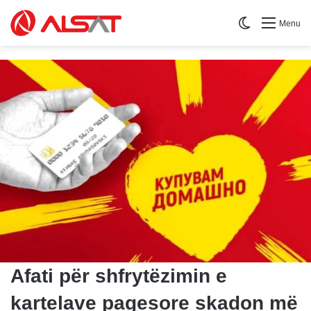
Switch skin
Menu
Afati për shfrytëzimin e
kartelave pagesore skadon më