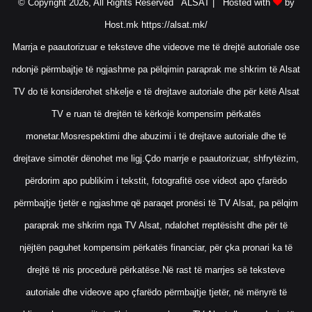
© Copyright 2026, All Rights Reserved ALSAT |
Hosted with
by
Host.mk
https://alsat.mk/
Marrja e paautorizuar e teksteve dhe videove me të drejtë autoriale ose
ndonjë përmbajtje të ngjashme pa pëlqimin paraprak me shkrim të Alsat
TV do të konsiderohet shkelje e të drejtave autoriale dhe për këtë Alsat
TV e ruan të drejtën të kërkojë kompensim përkatës
monetar.Mosrespektimi dhe abuzimi i të drejtave autoriale dhe të
drejtave simotër dënohet me ligj.Çdo marrje e paautorizuar, shfrytëzim,
përdorim apo publikim i tekstit, fotografitë ose videot apo çfarëdo
përmbajtje tjetër e ngjashme që paraqet pronësi të TV Alsat, pa pëlqim
paraprak me shkrim nga TV Alsat, ndalohet rreptësisht dhe për të
njëjtën paguhet kompensim përkatës financiar, për çka pronari ka të
drejtë të nis procedurë përkatëse.Në rast të marrjes së teksteve
autoriale dhe videove apo çfarëdo përmbajtje tjetër, në mënyrë të