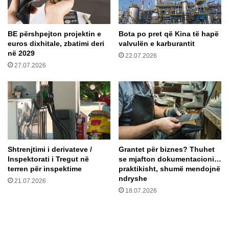
t
s
y
ë
r
r
BE përshpejton projektin e
Bota po pret që Kina të hapë
j
i
euros dixhitale, zbatimi deri
valvulën e karburantit
e
s
në 2029
n
22.07.2026
h
27.07.2026
e
m
r
e
e
p
g
r
j
o
i
b
s
l
t
e
Shtrenjtimi i derivateve /
Grantet për biznes? Thuhet
r
m
Inspektorati i Tregut në
se mjafton dokumentacioni…
i
e
terren për inspektime
praktikisht, shumë mendojnë
m
m
ndryshe
21.07.2026
i
e
18.07.2026
t
u
t
j
ë
i
p
n