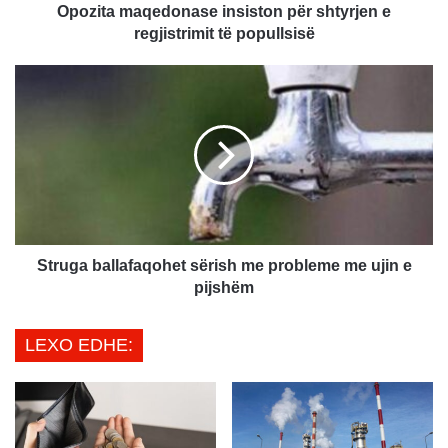
q
Opozita maqedonase insiston për shtyrjen e
e
regjistrimit të popullsisë
d
o
S
n
t
a
r
s
u
e
g
i
a
n
b
s
a
i
l
s
l
Struga ballafaqohet sërish me probleme me ujin e
t
a
pijshëm
o
f
n
a
LEXO EDHE:
p
q
ë
o
r
h
s
e
h
t