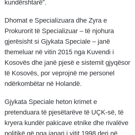
kundërshtarë”.
Dhomat e Specializuara dhe Zyra e
Prokurorit të Specializuar – të njohura
gjerësisht si Gjykata Speciale – janë
themeluar në vitin 2015 nga Kuvendi i
Kosovës dhe janë pjesë e sistemit gjyqësor
të Kosovës, por veprojnë me personel
ndërkombëtar në Holandë.
Gjykata Speciale heton krimet e
pretenduara të pjesëtarëve të UÇK-së, të
kryera kundër pakicave etnike dhe rivalëve
politikë që nga janari i vitit 1998 deri në