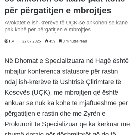
për përgatitjen e mbrojtjes
Avokatët e ish-krerëve të UÇK-së ankohen se kanë
pak kohë për përgatitjen e mbrojtjes
F.V
22.07.2025
459
3 minutes read
Në Dhomat e Specializuara në Hagë është
mbajtur konferenca statusore për rastin
ndaj ish-krerëve të Ushtrisë Çlirimtare të
Kosovës (UÇK), me mbrojtjen që është
ankuar se nuk ka kohë të mjaftueshme për
përgatitjen e rastin dhe me Zyrën e
Prokurorit të Specializuar që ka kërkuar më
shumë detaje për dëshmitarët që do të