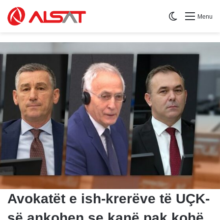
Switch skin
Menu
Avokatët e ish-krerëve të UÇK-
së ankohen se kanë pak kohë