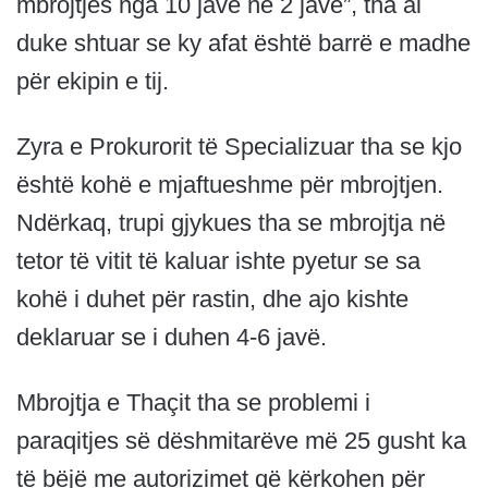
mbrojtjes nga 10 javë në 2 javë”, tha ai
duke shtuar se ky afat është barrë e madhe
për ekipin e tij.
Zyra e Prokurorit të Specializuar tha se kjo
është kohë e mjaftueshme për mbrojtjen.
Ndërkaq, trupi gjykues tha se mbrojtja në
tetor të vitit të kaluar ishte pyetur se sa
kohë i duhet për rastin, dhe ajo kishte
deklaruar se i duhen 4-6 javë.
Mbrojtja e Thaçit tha se problemi i
paraqitjes së dëshmitarëve më 25 gusht ka
të bëjë me autorizimet që kërkohen për