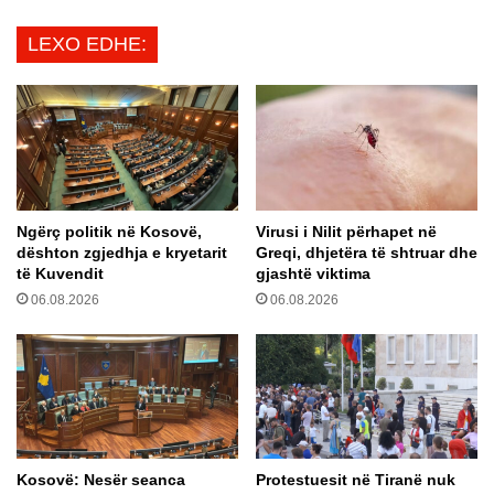
s
r
o
LEXO EDHE:
t
n
ë
s
p
e
ë
d
r
o
P
t
a
ë
o
k
Ngërç politik në Kosovë,
Virusi i Nilit përhapet në
l
e
dështon zgjedhja e kryetarit
Greqi, dhjetëra të shtruar dhe
o
t
të Kuvendit
gjashtë viktima
D
ë
06.08.2026
06.08.2026
i
m
b
a
a
r
l
r
a
ë
-
v
n
e
s
Kosovë: Nesër seanca
Protestuesit në Tiranë nuk
h