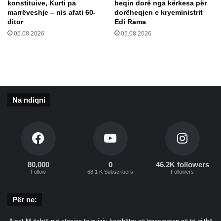
konstituive, Kurti pa
heqin dorë nga kërkesa për
j
marrëveshje – nis afati 60-
dorëheqjen e kryeministrit
e
ditor
Edi Rama
m
05.08.2026
05.08.2026
e
S
A
S
H
K
Na ndiqni
-
u
n
s
i
d
h
80,000
0
46.2K followers
Follow
68.1 K Subscribers
Followers
e
m
e
Për ne:
s
i