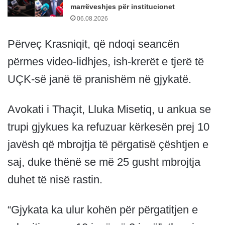
marrëveshjes për institucionet
06.08.2026
Përveç Krasniqit, që ndoqi seancën
përmes video-lidhjes, ish-krerët e tjerë të
UÇK-së janë të pranishëm në gjykatë.
Avokati i Thaçit, Lluka Misetiq, u ankua se
trupi gjykues ka refuzuar kërkesën prej 10
javësh që mbrojtja të përgatisë çështjen e
saj, duke thënë se më 25 gusht mbrojtja
duhet të nisë rastin.
“Gjykata ka ulur kohën për përgatitjen e