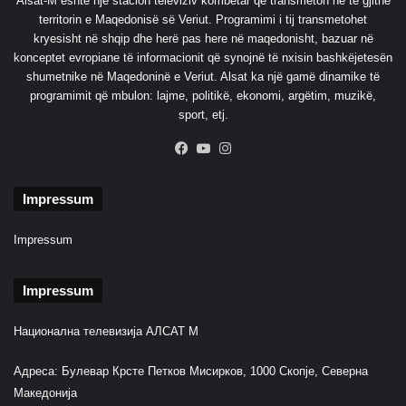
Alsat-M është një stacion televiziv kombëtar që transmeton në të gjithë
n
territorin e Maqedonisë së Veriut. Programimi i tij transmetohet
d
kryesisht në shqip dhe herë pas here në maqedonisht, bazuar në
i
konceptet evropiane të informacionit që synojnë të nxisin bashkëjetesën
k
shumetnike në Maqedoninë e Veriut. Alsat ka një gamë dinamike të
a
programimit që mbulon: lajme, politikë, ekonomi, argëtim, muzikë,
t
sport, etj.
a
t
Facebook
YouTube
Instagram
p
ë
r
Impressum
f
a
Impressum
q
ë
Impressum
s
u
e
Национална телевизија АЛСАТ М
s
e
Адреса: Булевар Крсте Петков Мисирков, 1000 Скопје, Северна
p
Македонија