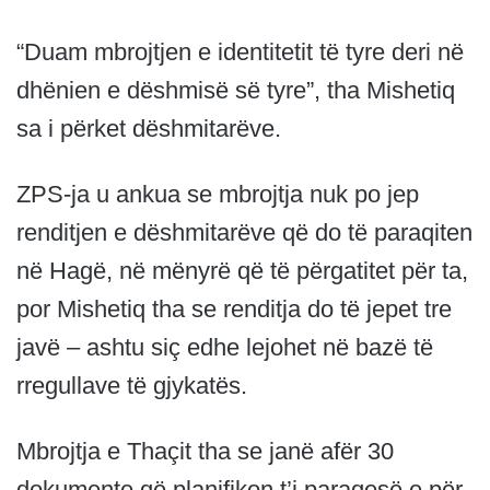
“Duam mbrojtjen e identitetit të tyre deri në
dhënien e dëshmisë së tyre”, tha Mishetiq
sa i përket dëshmitarëve.
ZPS-ja u ankua se mbrojtja nuk po jep
renditjen e dëshmitarëve që do të paraqiten
në Hagë, në mënyrë që të përgatitet për ta,
por Mishetiq tha se renditja do të jepet tre
javë – ashtu siç edhe lejohet në bazë të
rregullave të gjykatës.
Mbrojtja e Thaçit tha se janë afër 30
dokumente që planifikon t’i paraqesë e për