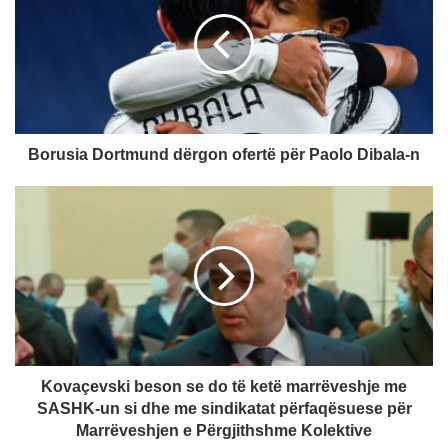
r
u
s
i
a
D
o
r
Borusia Dortmund dërgon ofertë për Paolo Dibala-n
t
m
K
u
o
n
v
d
a
d
ç
ë
e
r
v
g
s
o
k
n
i
Kovaçevski beson se do të ketë marrëveshje me
o
b
SASHK-un si dhe me sindikatat përfaqësuese për
f
e
Marrëveshjen e Përgjithshme Kolektive
e