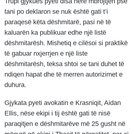
Trupi gjykues pyeti disa herë mbrojtjen pse
tani po deklaron se nuk është gati t’i
paraqesë këta dëshmitarë, pasi në të
kaluarën ka publikuar edhe një listë
dëshmitarësh. Mishetiq e cilësoi si praktikë
të gabuar nxjerrjen e një liste
dëshmitarësh, teksa shtoi se tani duhet të
ndiqen hapat dhe të merren autorizimet e
duhura.
Gjykata pyeti avokatin e Krasniqit, Aidan
Ellis, nëse ekipi i tij është gati të nisë
paraqitjen e dëshmitarëve më 25 gusht në