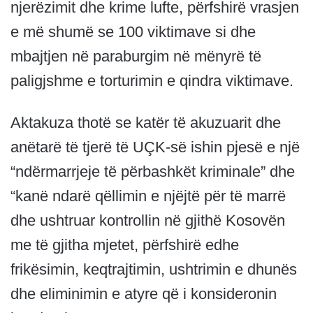
njerëzimit dhe krime lufte, përfshirë vrasjen
e më shumë se 100 viktimave si dhe
mbajtjen në paraburgim në mënyrë të
paligjshme e torturimin e qindra viktimave.
Aktakuza thotë se katër të akuzuarit dhe
anëtarë të tjerë të UÇK-së ishin pjesë e një
“ndërmarrjeje të përbashkët kriminale” dhe
“kanë ndarë qëllimin e njëjtë për të marrë
dhe ushtruar kontrollin në gjithë Kosovën
me të gjitha mjetet, përfshirë edhe
frikësimin, keqtrajtimin, ushtrimin e dhunës
dhe eliminimin e atyre që i konsideronin