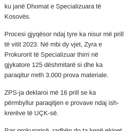
ku janë Dhomat e Specializuara të
Kosovës.
Procesi gjyqësor ndaj tyre ka nisur më prill
të vitit 2023. Në mbi dy vjet, Zyra e
Prokurorit të Specializuar thirri në
gjykatore 125 dëshmitarë si dhe ka
paraqitur rreth 3.000 prova materiale.
ZPS-ja deklaroi më 16 prill se ka
përmbyllur paraqitjen e provave ndaj ish-
krerëve të UÇK-së.
Pas prokurorisë, radhën do ta kenë ekipet