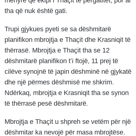
mënyrë që ekipi i Thaçit të përgatitet, por ai
tha që nuk është gati.
Trupi gjykues pyeti se sa dëshmitarë
planifikon mbrojtja e Thaçit dhe Krasniqit të
thërrasë. Mbrojtja e Thaçit tha se 12
dëshmitarë planifikon t’i ftojë, 11 prej të
cilëve synojnë të japin dëshminë në gjykatë
dhe një përmes dëshmisë me shkrim.
Ndërkaq, mbrojtja e Krasniqit tha se synon
të thërrasë pesë dëshmitarë.
Mbrojtja e Thaçit u shpreh se vetëm për një
dëshmitar ka nevojë për masa mbrojtëse.