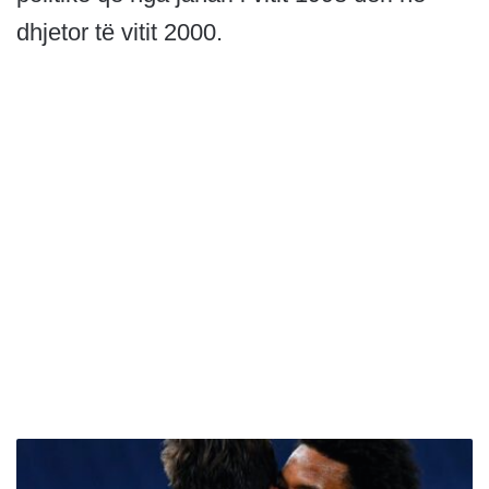
dhjetor të vitit 2000.
B
o