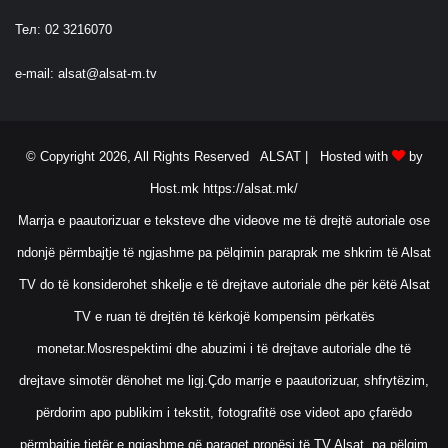
ë
r
Тел: 02 3216070
M
a
e-mail:
alsat@alsat-m.tv
r
r
ë
v
© Copyright 2026, All Rights Reserved ALSAT |
Hosted with
by
e
Host.mk
https://alsat.mk/
s
h
Marrja e paautorizuar e teksteve dhe videove me të drejtë autoriale ose
j
ndonjë përmbajtje të ngjashme pa pëlqimin paraprak me shkrim të Alsat
e
n
TV do të konsiderohet shkelje e të drejtave autoriale dhe për këtë Alsat
e
P
TV e ruan të drejtën të kërkojë kompensim përkatës
ë
monetar.Mosrespektimi dhe abuzimi i të drejtave autoriale dhe të
r
g
drejtave simotër dënohet me ligj.Çdo marrje e paautorizuar, shfrytëzim,
j
përdorim apo publikim i tekstit, fotografitë ose videot apo çfarëdo
i
t
përmbajtje tjetër e ngjashme që paraqet pronësi të TV Alsat, pa pëlqim