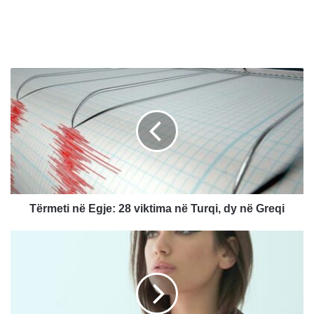
T
ë
r
m
e
t
i
n
ë
E
Tërmeti në Egje: 28 viktima në Turqi, dy në Greqi
g
j
D
e
u
:
a
2
L
8
i
v
p