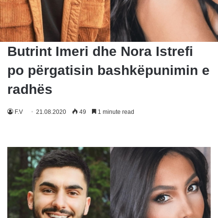
Butrint Imeri dhe Nora Istrefi
po përgatisin bashkëpunimin e
radhës
F.V
21.08.2020
49
1 minute read