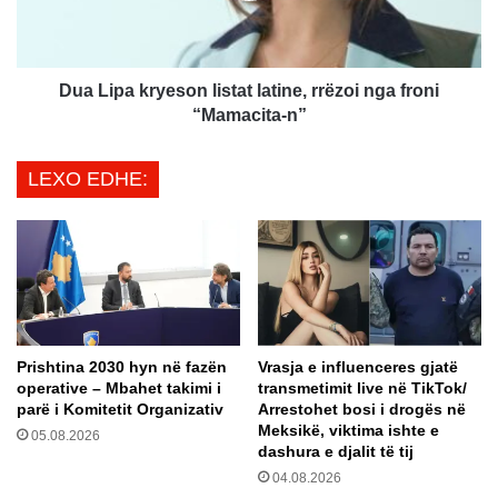
i
a
k
k
t
r
i
y
Dua Lipa kryeson listat latine, rrëzoi nga froni
m
e
“Mamacita-n”
a
s
n
o
LEXO EDHE:
ë
n
T
l
u
i
r
s
q
t
i
a
,
t
d
l
Prishtina 2030 hyn në fazën
Vrasja e influenceres gjatë
y
a
operative – Mbahet takimi i
transmetimit live në TikTok/
n
t
parë i Komitetit Organizativ
Arrestohet bosi i drogës në
ë
i
Meksikë, viktima ishte e
05.08.2026
G
n
dashura e djalit të tij
r
e
04.08.2026
e
,