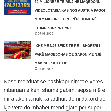
52 MILIONERË TË RINJ NË MAQEDONI:
VIDEOLOTARIA KASINOS AUSTRIA PAGOI
MBI 2 MILIONË EURO PËR FITIME NË
FITIME XHEKPOT VLT
07.08.2026
IXHE ME NJË SFIDË TË RE – SHOFERI I
PARË MAQEDONAS QË GARON ME NJË
MAKINË PROTOTIP
07.08.2026
Nëse menduat se bashkëpunimet e verës
mbaruan e keni shumë gabim, sepse më e
mira akoma nuk ka ardhur. Jemi dakord që
kjo verë do mbahet mend gjatë për super