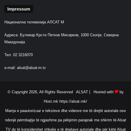
Impressum
Национална телевизија АЛСАТ М
Адреса: Булевар Крсте Петков Мисирков, 1000 Скопје, Северна
Македонија
Тел: 02 3216070
e-mail:
alsat@alsat-m.tv
© Copyright 2026, All Rights Reserved ALSAT |
Hosted with
by
Host.mk
https://alsat.mk/
Marrja e paautorizuar e teksteve dhe videove me të drejtë autoriale ose
ndonjë përmbajtje të ngjashme pa pëlqimin paraprak me shkrim të Alsat
TV do të konsiderohet shkelje e të drejtave autoriale dhe për këtë Alsat