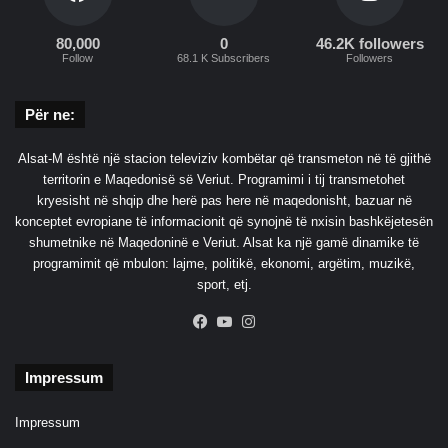
t
a
80,000
0
46.2K followers
-
Follow
68.1 K Subscribers
Followers
n
”
Për ne:
Alsat-M është një stacion televiziv kombëtar që transmeton në të gjithë
territorin e Maqedonisë së Veriut. Programimi i tij transmetohet
kryesisht në shqip dhe herë pas here në maqedonisht, bazuar në
konceptet evropiane të informacionit që synojnë të nxisin bashkëjetesën
shumetnike në Maqedoninë e Veriut. Alsat ka një gamë dinamike të
programimit që mbulon: lajme, politikë, ekonomi, argëtim, muzikë,
sport, etj.
Facebook
YouTube
Instagram
Impressum
Impressum