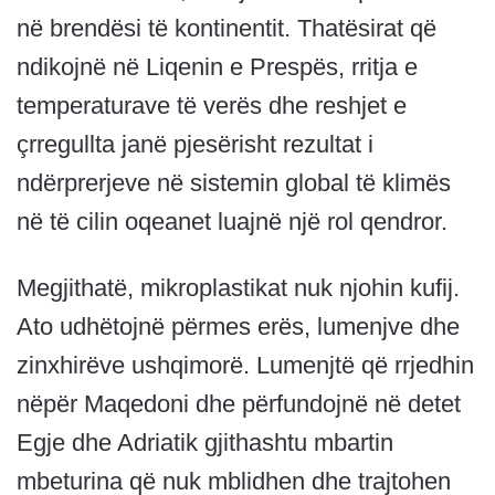
në brendësi të kontinentit. Thatësirat që
ndikojnë në Liqenin e Prespës, rritja e
temperaturave të verës dhe reshjet e
çrregullta janë pjesërisht rezultat i
ndërprerjeve në sistemin global të klimës
në të cilin oqeanet luajnë një rol qendror.
Megjithatë, mikroplastikat nuk njohin kufij.
Ato udhëtojnë përmes erës, lumenjve dhe
zinxhirëve ushqimorë. Lumenjtë që rrjedhin
nëpër Maqedoni dhe përfundojnë në detet
Egje dhe Adriatik gjithashtu mbartin
mbeturina që nuk mblidhen dhe trajtohen