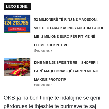
LEXO EDHE:
52 MILIONERË TË RINJ NË MAQEDONI:
VIDEOLOTARIA KASINOS AUSTRIA PAGOI
MBI 2 MILIONË EURO PËR FITIME NË
FITIME XHEKPOT VLT
07.08.2026
IXHE ME NJË SFIDË TË RE – SHOFERI I
PARË MAQEDONAS QË GARON ME NJË
MAKINË PROTOTIP
07.08.2026
OKB-ja na bën thirrje të ndalojmë së qeni
përdorues të thjeshtë të burimeve të saj