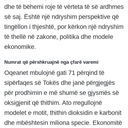
dhe të bëhemi roje të vërteta të së ardhmes
së saj. Është një ndryshim perspektive që
tingëllon i thjeshtë, por kërkon një ndryshim
të thellë në zakone, politika dhe modele
ekonomike.
Numrat që përshkruajnë nga çfarë varemi
Oqeanet mbulojnë gati 71 përqind të
sipërfaqes së Tokës dhe janë përgjegjës
për prodhimin e më shumë se gjysmës së
oksigjenit që thithim. Ato rregullojnë
modelet e motit, thithin dioksidin e karbonit
dhe mbështesin miliona specie. Ekonomitë