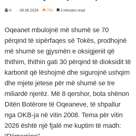
A
08.06.2026
765
3 minutes read
Oqeanet mbulojnë më shumë se 70
përqind të sipërfaqes së Tokës, prodhojnë
më shumë se gjysmën e oksigjenit që
thithim, thithin gati 30 përqind të dioksidit të
karbonit që lëshojmë dhe sigurojnë ushqim
dhe mjete jetese për më shumë se tre
miliardë njerëz. Më 8 qershor, bota shënon
Ditën Botërore të Oqeaneve, të shpallur
nga OKB-ja në vitin 2008. Tema për vitin
2026 është një fjalë me kuptim të madh: