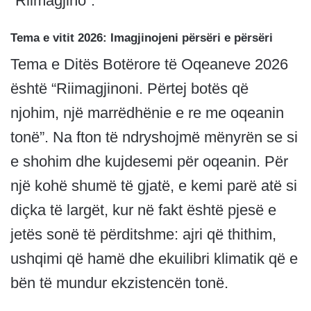
“Riimagjino”.
Tema e vitit 2026: Imagjinojeni përsëri e përsëri
Tema e Ditës Botërore të Oqeaneve 2026
është “Riimagjinoni. Përtej botës që
njohim, një marrëdhënie e re me oqeanin
tonë”. Na fton të ndryshojmë mënyrën se si
e shohim dhe kujdesemi për oqeanin. Për
një kohë shumë të gjatë, e kemi parë atë si
diçka të largët, kur në fakt është pjesë e
jetës sonë të përditshme: ajri që thithim,
ushqimi që hamë dhe ekuilibri klimatik që e
bën të mundur ekzistencën tonë.