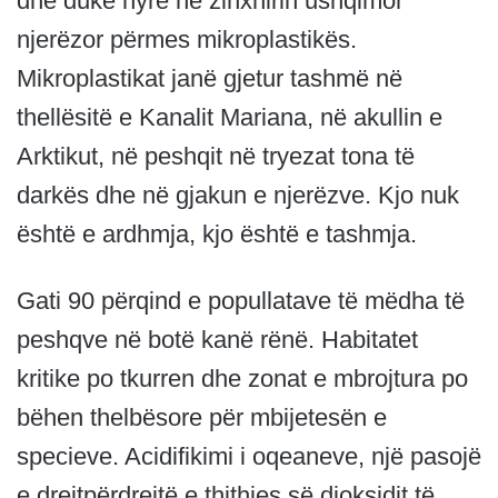
dhe duke hyrë në zinxhirin ushqimor
njerëzor përmes mikroplastikës.
Mikroplastikat janë gjetur tashmë në
thellësitë e Kanalit Mariana, në akullin e
Arktikut, në peshqit në tryezat tona të
darkës dhe në gjakun e njerëzve. Kjo nuk
është e ardhmja, kjo është e tashmja.
Gati 90 përqind e popullatave të mëdha të
peshqve në botë kanë rënë. Habitatet
kritike po tkurren dhe zonat e mbrojtura po
bëhen thelbësore për mbijetesën e
specieve. Acidifikimi i oqeaneve, një pasojë
e drejtpërdrejtë e thithjes së dioksidit të