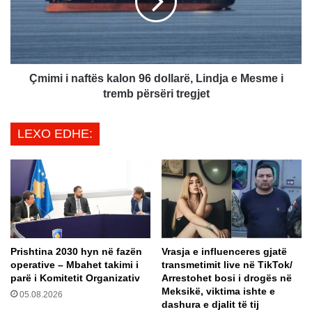
t
i
ë
i
Z
n
e
a
l
f
e
t
Çmimi i naftës kalon 96 dollarë, Lindja e Mesme i
n
ë
tremb përsëri tregjet
s
s
k
k
LEXO EDHE:
y
a
-
l
t
o
v
n
e
9
n
6
d
d
o
o
Prishtina 2030 hyn në fazën
Vrasja e influenceres gjatë
s
l
operative – Mbahet takimi i
transmetimit live në TikTok/
i
l
parë i Komitetit Organizativ
Arrestohet bosi i drogës në
n
a
Meksikë, viktima ishte e
05.08.2026
p
r
dashura e djalit të tij
e
ë