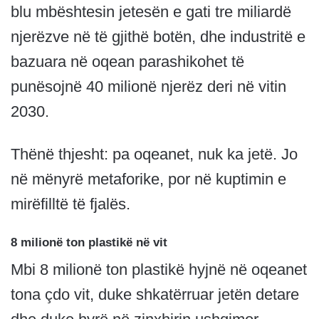
blu mbështesin jetesën e gati tre miliardë
njerëzve në të gjithë botën, dhe industritë e
bazuara në oqean parashikohet të
punësojnë 40 milionë njerëz deri në vitin
2030.
Thënë thjesht: pa oqeanet, nuk ka jetë. Jo
në mënyrë metaforike, por në kuptimin e
mirëfilltë të fjalës.
8 milionë ton plastikë në vit
Mbi 8 milionë ton plastikë hyjnë në oqeanet
tona çdo vit, duke shkatërruar jetën detare