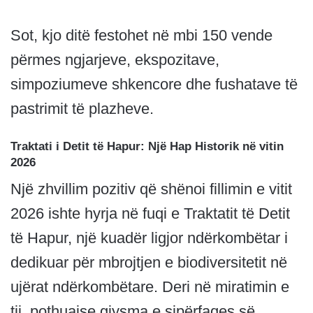
Sot, kjo ditë festohet në mbi 150 vende
përmes ngjarjeve, ekspozitave,
simpoziumeve shkencore dhe fushatave të
pastrimit të plazheve.
Traktati i Detit të Hapur: Një Hap Historik në vitin
2026
Një zhvillim pozitiv që shënoi fillimin e vitit
2026 ishte hyrja në fuqi e Traktatit të Detit
të Hapur, një kuadër ligjor ndërkombëtar i
dedikuar për mbrojtjen e biodiversitetit në
ujërat ndërkombëtare. Deri në miratimin e
tij, pothuajse gjysma e sipërfaqes së