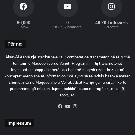
p
r
a
s
q
ë
80,000
0
46.2K followers
e
r
Follow
68.1 K Subscribers
Followers
s
i
m
t
e
r
Për ne:
R
e
u
g
Alsat-M është një stacion televiziv kombëtar që transmeton në të gjithë
s
j
territorin e Maqedonisë së Veriut. Programimi i tij transmetohet
i
e
kryesisht në shqip dhe herë pas here në maqedonisht, bazuar në
n
t
konceptet evropiane të informacionit që synojnë të nxisin bashkëjetesën
ë
shumetnike në Maqedoninë e Veriut. Alsat ka një gamë dinamike të
programimit që mbulon: lajme, politikë, ekonomi, argëtim, muzikë,
sport, etj.
Facebook
YouTube
Instagram
Impressum