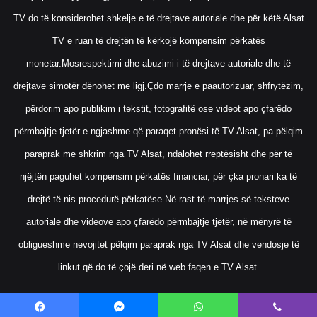
TV do të konsiderohet shkelje e të drejtave autoriale dhe për këtë Alsat
TV e ruan të drejtën të kërkojë kompensim përkatës
monetar.Mosrespektimi dhe abuzimi i të drejtave autoriale dhe të
drejtave simotër dënohet me ligj.Çdo marrje e paautorizuar, shfrytëzim,
përdorim apo publikim i tekstit, fotografitë ose videot apo çfarëdo
përmbajtje tjetër e ngjashme që paraqet pronësi të TV Alsat, pa pëlqim
paraprak me shkrim nga TV Alsat, ndalohet rreptësisht dhe për të
njëjtën paguhet kompensim përkatës financiar, për çka pronari ka të
drejtë të nis procedurë përkatëse.Në rast të marrjes së teksteve
autoriale dhe videove apo çfarëdo përmbajtje tjetër, në mënyrë të
obligueshme nevojitet pëlqim paraprak nga TV Alsat dhe vendosje të
linkut që do të çojë deri në web faqen e TV Alsat.