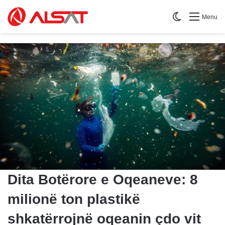
Switch skin
Menu
Dita Botërore e Oqeaneve: 8
milionë ton plastikë
shkatërrojnë oqeanin çdo vit