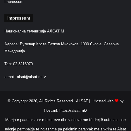
Impressum
Impressum
Национална телевизија АЛСАТ М
Адреса: Булевар Крсте Петков Мисирков, 1000 Скопје, Северна
Македонија
Тел: 02 3216070
e-mail:
alsat@alsat-m.tv
© Copyright 2026, All Rights Reserved ALSAT |
Hosted with
by
Host.mk
https://alsat.mk/
Marrja e paautorizuar e teksteve dhe videove me të drejtë autoriale ose
ndonjë përmbajtje të ngjashme pa pëlqimin paraprak me shkrim të Alsat