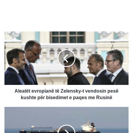
A
l
e
a
t
ë
t
e
v
r
Aleatët evropianë të Zelensky-t vendosin pesë
o
kushte për bisedimet e paqes me Rusinë
p
i
Ç
a
m
n
i
ë
m