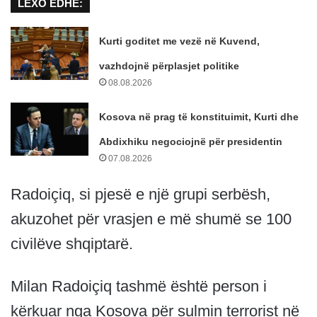
LEXO EDHE:
Kurti goditet me vezë në Kuvend,
vazhdojnë përplasjet politike
08.08.2026
Kosova në prag të konstituimit, Kurti dhe
Abdixhiku negociojnë për presidentin
07.08.2026
Radoiçiq, si pjesë e një grupi serbësh,
akuzohet për vrasjen e më shumë se 100
civilëve shqiptarë.
Milan Radoiçiq tashmë është person i
kërkuar nga Kosova për sulmin terrorist në