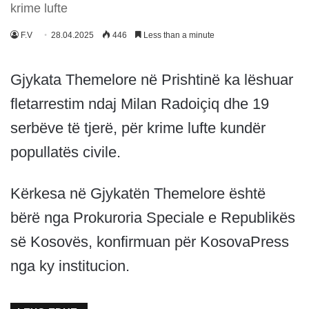
krime lufte
F.V
28.04.2025
446
Less than a minute
Gjykata Themelore në Prishtinë ka lëshuar
fletarrestim ndaj Milan Radoiçiq dhe 19
serbëve të tjerë, për krime lufte kundër
popullatës civile.
Kërkesa në Gjykatën Themelore është
bërë nga Prokuroria Speciale e Republikës
së Kosovës, konfirmuan për KosovaPress
nga ky institucion.