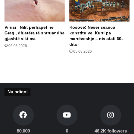
s
r
a
a
n
g
k
r
Virusi i Nilit përhapet në
Kosovë: Nesër seanca
s
e
Greqi, dhjetëra të shtruar dhe
konstituive, Kurti pa
i
s
gjashtë viktima
marrëveshje – nis afati 60-
o
i
ditor
06.08.2026
n
o
05.08.2026
e
n
t
i
n
n
d
a
j
Na ndiqni
R
u
s
i
s
ë
80,000
0
46.2K followers