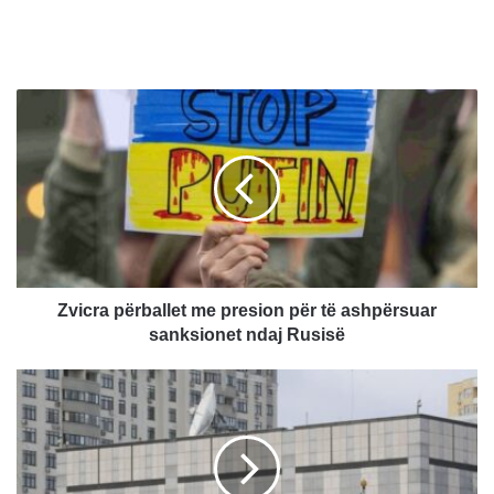
Z
v
i
c
r
a
p
ë
r
b
Zvicra përballet me presion për të ashpërsuar
a
sanksionet ndaj Rusisë
l
l
S
e
H
t
B
m
A
e
: