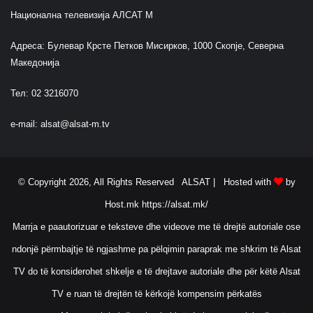
Национална телевизија АЛСАТ М
Адреса: Булевар Крсте Петков Мисирков, 1000 Скопје, Северна
Македонија
Тел: 02 3216070
e-mail:
alsat@alsat-m.tv
© Copyright 2026, All Rights Reserved ALSAT |
Hosted with
by
Host.mk
https://alsat.mk/
Marrja e paautorizuar e teksteve dhe videove me të drejtë autoriale ose
ndonjë përmbajtje të ngjashme pa pëlqimin paraprak me shkrim të Alsat
TV do të konsiderohet shkelje e të drejtave autoriale dhe për këtë Alsat
TV e ruan të drejtën të kërkojë kompensim përkatës