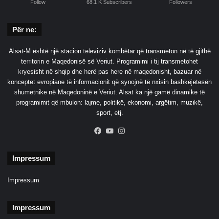
Follow
68.1 K Subscribers
Followers
Për ne:
Alsat-M është një stacion televiziv kombëtar që transmeton në të gjithë
territorin e Maqedonisë së Veriut. Programimi i tij transmetohet
kryesisht në shqip dhe herë pas here në maqedonisht, bazuar në
konceptet evropiane të informacionit që synojnë të nxisin bashkëjetesën
shumetnike në Maqedoninë e Veriut. Alsat ka një gamë dinamike të
programimit që mbulon: lajme, politikë, ekonomi, argëtim, muzikë,
sport, etj.
Facebook
YouTube
Instagram
Impressum
Impressum
Impressum