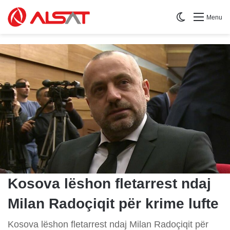
Switch skin
Menu
​Kosova lëshon fletarrest ndaj
Milan Radoçiqit për krime lufte
​Kosova lëshon fletarrest ndaj Milan Radoçiqit për