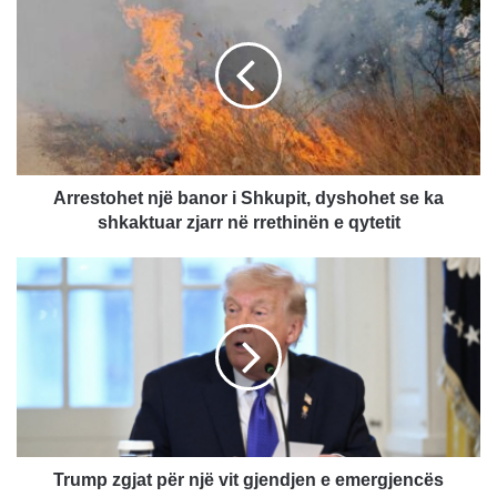
r
r
e
s
t
o
h
e
t
Arrestohet një banor i Shkupit, dyshohet se ka
n
shkaktuar zjarr në rrethinën e qytetit
j
ë
T
b
r
a
u
n
m
o
p
r
z
i
g
S
j
h
a
k
t
Trump zgjat për një vit gjendjen e emergjencës