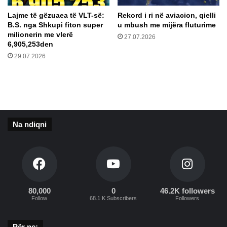
t
g
Lajme të gëzuaea të VLT-së:
Rekord i ri në aviacion, qielli
u
j
B.S. nga Shkupi fiton super
u mbush me mijëra fluturime
a
e
milionerin me vlerë
27.07.2026
r
n
6,905,253den
z
c
29.07.2026
j
ë
a
s
r
k
r
o
n
m
ë
b
Na ndiqni
r
ë
r
t
e
a
t
r
h
e
i
p
n
80,000
0
46.2K followers
ë
Follow
68.1 K Subscribers
Followers
ë
r
n
B
e
a
Për ne: