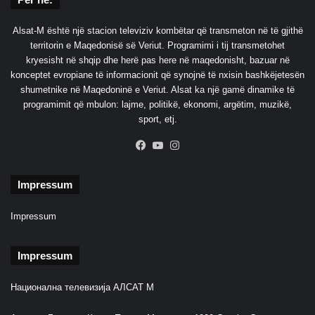
q
l
y
l
Alsat-M është një stacion televiziv kombëtar që transmeton në të gjithë
t
k
territorin e Maqedonisë së Veriut. Programimi i tij transmetohet
e
a
kryesisht në shqip dhe herë pas here në maqedonisht, bazuar në
t
n
konceptet evropiane të informacionit që synojnë të nxisin bashkëjetesën
i
i
shumetnike në Maqedoninë e Veriut. Alsat ka një gamë dinamike të
t
n
programimit që mbulon: lajme, politikë, ekonomi, argëtim, muzikë,
P
sport, etj.
e
r
Facebook
YouTube
Instagram
ë
n
Impressum
d
i
m
Impressum
o
r
Impressum
Национална телевизија АЛСАТ М