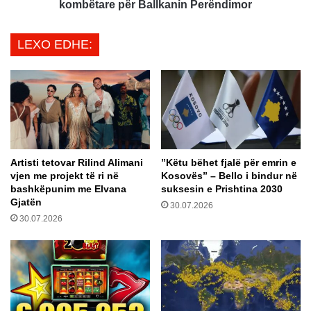
u
p
kombëtare për Ballkanin Perëndimor
p
ë
i
r
LEXO EDHE:
t
n
,
j
d
ë
y
v
s
i
h
t
o
g
h
j
Artisti tetovar Rilind Alimani
​”Këtu bëhet fjalë për emrin e
e
e
vjen me projekt të ri në
Kosovës” – Bello i bindur në
t
n
bashkëpunim me Elvana
suksesin e Prishtina 2030
s
d
Gjatën
30.07.2026
e
j
30.07.2026
k
e
a
n
s
e
h
e
k
m
a
e
k
r