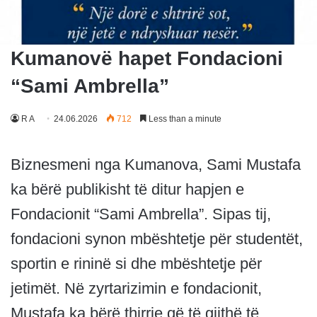
Kumanovë hapet Fondacioni
“Sami Ambrella”
R A
24.06.2026
712
Less than a minute
Biznesmeni nga Kumanova, Sami Mustafa
ka bërë publikisht të ditur hapjen e
Fondacionit “Sami Ambrella”. Sipas tij,
fondacioni synon mbështetje për studentët,
sportin e rininë si dhe mbështetje për
jetimët. Në zyrtarizimin e fondacionit,
Mustafa ka bërë thirrje që të gjithë të