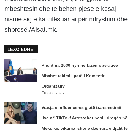
mbështesin dhe te bëhen pjesë e kësaj
nisme siç e ka cilësuar ai për ndryshim dhe
shpresë./Alsat.mk.
LEXO EDHE:
Prishtina 2030 hyn në fazën operative –
Mbahet takimi i parë i Komitetit
Organizativ
05.08.2026
Vrasja e influenceres gjatë transmetimit
live në TikTok/ Arrestohet bosi i drogës në
Meksikë, viktima ishte e dashura e djalit të