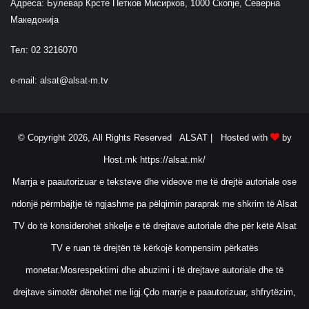
Адреса: Булевар Крсте Петков Мисирков, 1000 Скопје, Северна
Македонија
Тел: 02 3216070
e-mail:
alsat@alsat-m.tv
© Copyright 2026, All Rights Reserved ALSAT |
Hosted with
by
Host.mk
https://alsat.mk/
Marrja e paautorizuar e teksteve dhe videove me të drejtë autoriale ose
ndonjë përmbajtje të ngjashme pa pëlqimin paraprak me shkrim të Alsat
TV do të konsiderohet shkelje e të drejtave autoriale dhe për këtë Alsat
TV e ruan të drejtën të kërkojë kompensim përkatës
monetar.Mosrespektimi dhe abuzimi i të drejtave autoriale dhe të
drejtave simotër dënohet me ligj.Çdo marrje e paautorizuar, shfrytëzim,