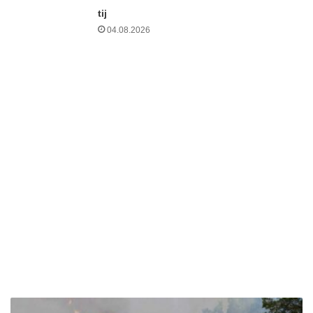
tij
04.08.2026
A