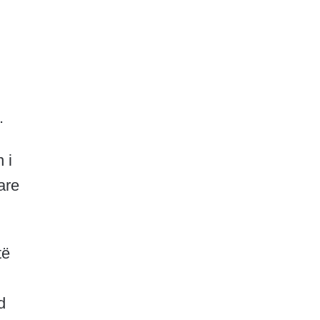
.
 i
are
të
d