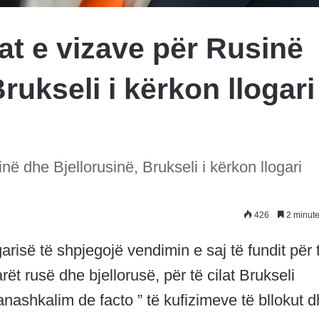
at e vizave për Rusinë
rukseli i kërkon llogari
ë dhe Bjellorusinë, Brukseli i kërkon llogari
426
2 minute
risë të shpjegojë vendimin e saj të fundit për 
ët rusë dhe bjellorusë, për të cilat Brukseli
nashkalim de facto ” të kufizimeve të bllokut 