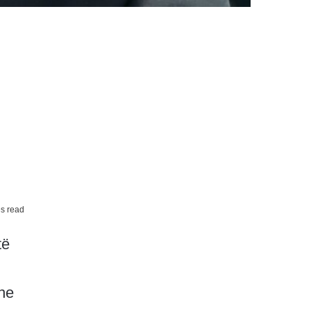
s read
të
dhe