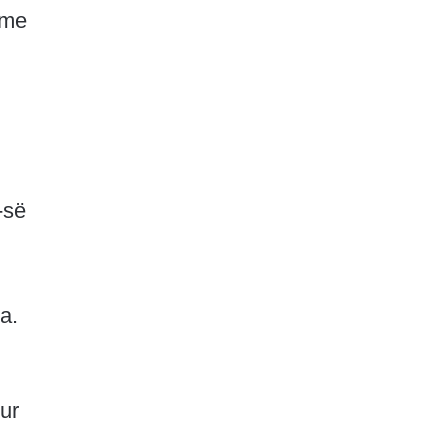
 me
-së
a.
ur