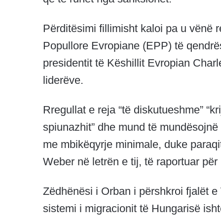
Përditësimi fillimisht kaloi pa u vënë 
Popullore Evropiane (EPP) të qendrës s
presidentit të Këshillit Evropian Char
liderëve.
Rregullat e reja “të diskutueshme” “kri
spiunazhit” dhe mund të mundësojnë 
me mbikëqyrje minimale, duke paraqitu
Weber në letrën e tij, të raportuar për
Zëdhënësi i Orban i përshkroi fjalët 
sistemi i migracionit të Hungarisë isht