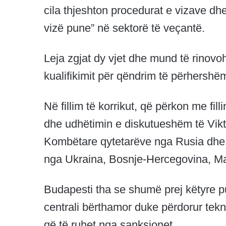
cila thjeshton procedurat e vizave dhe
vizë pune” në sektorë të veçantë.
Leja zgjat dy vjet dhe mund të rinovoh
kualifikimit për qëndrim të përhershë
Në fillim të korrikut, që përkon me fi
dhe udhëtimin e diskutueshëm të Vikt
Kombëtare qytetarëve nga Rusia dhe B
nga Ukraina, Bosnje-Hercegovina, Maq
Budapesti tha se shumë prej këtyre p
centrali bërthamor duke përdorur tekn
që të ruhet nga sanksionet.