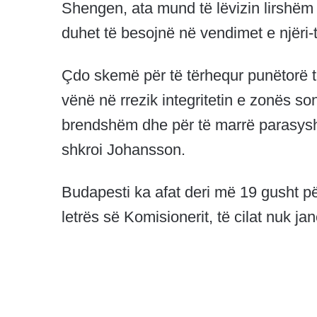
Shengen, ata mund të lëvizin lirshëm n
duhet të besojnë në vendimet e njëri-tj
Çdo skemë për të tërhequr punëtorë t
vënë në rrezik integritetin e zonës son
brendshëm dhe për të marrë parasysh 
shkroi Johansson.
Budapesti ka afat deri më 19 gusht për
letrës së Komisionerit, të cilat nuk ja