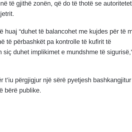
ë të gjithë zonën, që do të thotë se autoritetet
etrit.
ë huaj “duhet të balancohet me kujdes për të 
ë të përbashkët pa kontrolle të kufirit të
siç duhet implikimet e mundshme të sigurisë,
 t’iu përgjigjur një sërë pyetjesh bashkangjitur
në bërë publike.