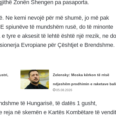
ë gjithë Zonën Shengen pa pasaporta.
në. Ne kemi nevojë për më shumë, jo më pak
 BE spiunëve të mundshëm rusë, do të minonte
e tyre e aksesit të lehtë është një rrezik, ne do
sionerja Evropiane për Çështjet e Brendshme.
stri,
Zelensky: Moska kërkon të rrisë
ndjeshëm prodhimin e raketave bali
05.08.2026
rendshme të Hungarisë, të datës 1 gusht,
 reja në skemën e Kartës Kombëtare të vendit