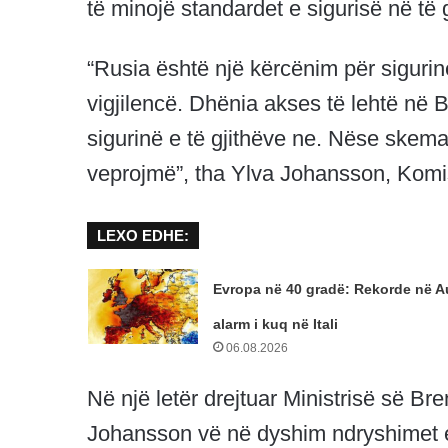
të minojë standardet e sigurisë në t
“Rusia është një kërcënim për siguri
vigjilencë. Dhënia akses të lehtë në
sigurinë e të gjithëve ne. Nëse skema 
veprojmë”, tha Ylva Johansson, Komi
LEXO EDHE:
Evropa në 40 gradë: Rekorde në Au
alarm i kuq në Itali
06.08.2026
Në një letër drejtuar Ministrisë së B
Johansson vë në dyshim ndryshimet e