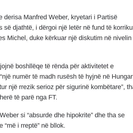
re derisa Manfred Weber, kryetari i Partisë
ë djathtë, i dërgoi një letër në fund të korriku
les Michel, duke kërkuar një diskutim në nivelin
jojnë boshllëqe të rënda për aktivitetet e
“një numër të madh rusësh të hyjnë në Hungar
r një rrezik serioz për sigurinë kombëtare”, th
 herë të parë nga FT.
e Weber si “absurde dhe hipokrite” dhe tha se
e “më i rreptë” në bllok.