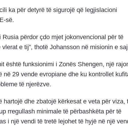
li ka për detyrë të sigurojë që legjislacioni
E-së.
i Rusia përdor çdo mjet jokonvencional për të
lerat e tij”, thotë Johansson në misionin e saj
t është funksionimi i Zonës Shengen, një rajon
 në 29 vende evropiane dhe ku kontrollet kufit
obleme të njerëzve.
ë hartojë dhe zbatojë kërkesat e veta për viza, 
rup rregullash minimale të përbashkëta për të
as i një vendi të tretë lejohet të hyjë në një ven