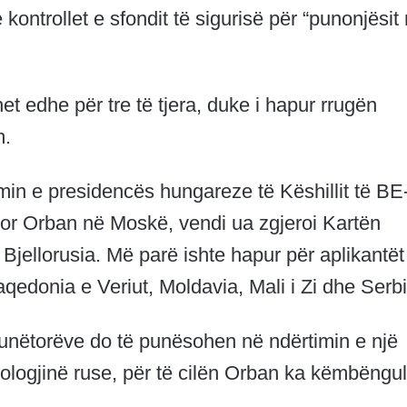
 kontrollet e sfondit të sigurisë për “punonjësit
et edhe për tre të tjera, duke i hapur rrugën
m.
llimin e presidencës hungareze të Këshillit të BE
or Orban në Moskë, vendi ua zgjeroi Kartën
jellorusia. Më parë ishte hapur për aplikantët
edonia e Veriut, Moldavia, Mali i Zi dhe Serbi
unëtorëve do të punësohen në ndërtimin e një
ologjinë ruse, për të cilën Orban ka këmbëngul