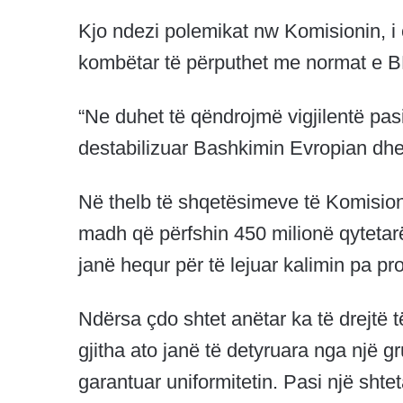
Kjo ndezi polemikat nw Komisionin, i ci
kombëtar të përputhet me normat e B
“Ne duhet të qëndrojmë vigjilentë pas
destabilizuar Bashkimin Evropian dhe v
Në thelb të shqetësimeve të Komisioni
madh që përfshin 450 milionë qytetarë
janë hequr për të lejuar kalimin pa pr
Ndërsa çdo shtet anëtar ka të drejtë t
gjitha ato janë të detyruara nga një g
garantuar uniformitetin. Pasi një shtet