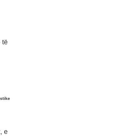
 të
stike
, e