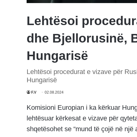
Lehtësoi procedur
dhe Bjellorusinë, B
Hungarisë
Lehtësoi procedurat e vizave për Rusin
Hungarisë
F.V
02.08.2024
Komisioni Europian i ka kërkuar Hunga
lehtësuar kërkesat e vizave për qytetar
shqetësohet se “mund të çojë në një a