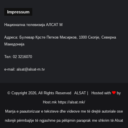
Impressum
Национална телевизија АЛСАТ М
Адреса: Булевар Крсте Петков Мисирков, 1000 Скопје, Северна
Македонија
Тел: 02 3216070
e-mail:
alsat@alsat-m.tv
© Copyright 2026, All Rights Reserved ALSAT |
Hosted with
by
Host.mk
https://alsat.mk/
Marrja e paautorizuar e teksteve dhe videove me të drejtë autoriale ose
ndonjë përmbajtje të ngjashme pa pëlqimin paraprak me shkrim të Alsat