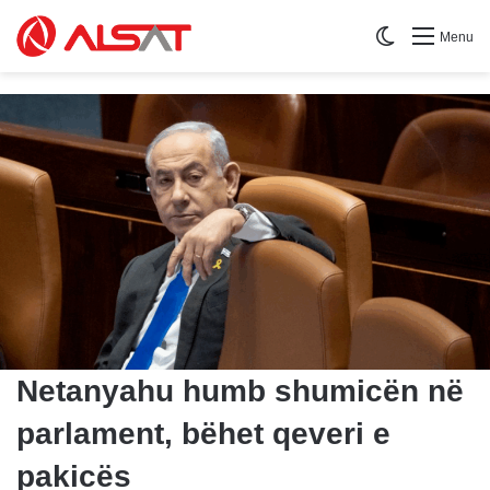
Switch skin
Menu
Netanyahu humb shumicën në
parlament, bëhet qeveri e
pakicës