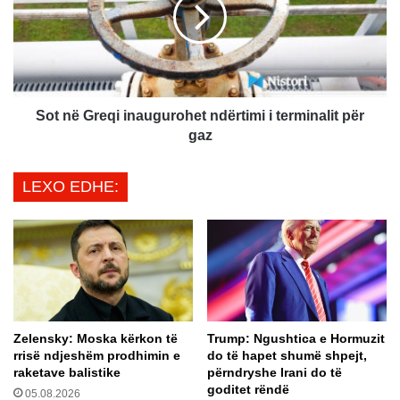
n
n
g
ë
a
G
z
r
h
e
o
q
h
i
Sot në Greqi inaugurohet ndërtimi i terminalit për
e
i
gaz
t
n
p
a
LEXO EDHE:
ë
u
r
g
p
u
a
r
q
o
e
h
n
e
n
t
Zelensky: Moska kërkon të
Trump: Ngushtica e Hormuzit
ë
n
rrisë ndjeshëm prodhimin e
do të hapet shumë shpejt,
U
d
raketave balistike
përndryshe Irani do të
k
ë
goditet rëndë
05.08.2026
r
r