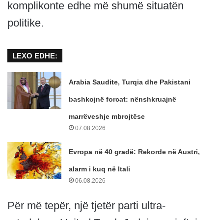
komplikonte edhe më shumë situatën
politike.
LEXO EDHE:
Arabia Saudite, Turqia dhe Pakistani
bashkojnë forcat: nënshkruajnë
marrëveshje mbrojtëse
07.08.2026
Evropa në 40 gradë: Rekorde në Austri,
alarm i kuq në Itali
06.08.2026
Për më tepër, një tjetër parti ultra-