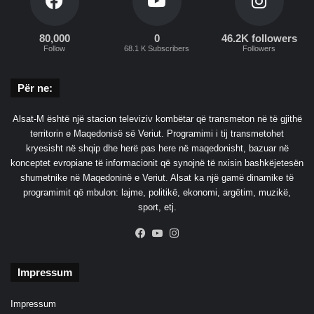
80,000
0
46.2K followers
Follow
68.1 K Subscribers
Followers
Për ne:
Alsat-M është një stacion televiziv kombëtar që transmeton në të gjithë
territorin e Maqedonisë së Veriut. Programimi i tij transmetohet
kryesisht në shqip dhe herë pas here në maqedonisht, bazuar në
konceptet evropiane të informacionit që synojnë të nxisin bashkëjetesën
shumetnike në Maqedoninë e Veriut. Alsat ka një gamë dinamike të
programimit që mbulon: lajme, politikë, ekonomi, argëtim, muzikë,
sport, etj.
Facebook
YouTube
Instagram
Impressum
Impressum