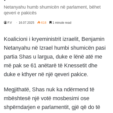
Netanyahu humb shumicën në parlament, bëhet
qeveri e pakicës
F.V
16.07.2025
618
1 minute read
Koalicioni i kryeministrit izraelit, Benjamin
Netanyahu në Izrael humbi shumicën pasi
partia Shas u largua, duke e lënë atë me
më pak se 61 anëtarë të Knessetit dhe
duke e kthyer në një qeveri pakice.
Megjithatë, Shas nuk ka ndërmend të
mbështesë një votë mosbesimi ose
shpërndarjen e parlamentit, gjë që do të