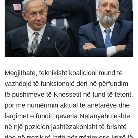
Megjithatë, teknikisht koalicioni mund të
vazhdojë të funksionojë deri në përfundim
të pushimeve të Knessetit në fund të tetorit,
por me numërimin aktual të anëtarëve dhe
largimet e fundit, qeveria Netanyahu është
në një pozicion jashtëzakonisht të brishtë
dhe në rrezik të lartë për rrëzim ose krizë të