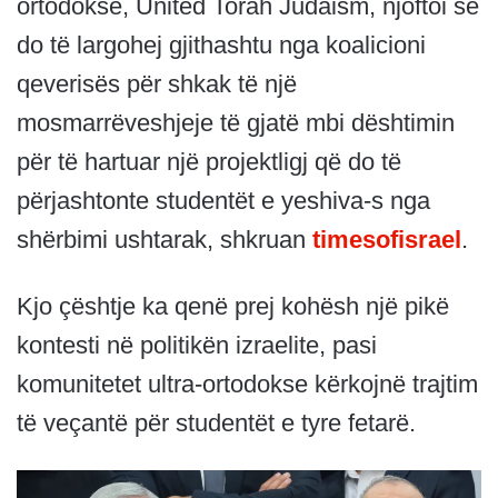
ortodokse, United Torah Judaism, njoftoi se
do të largohej gjithashtu nga koalicioni
qeverisës për shkak të një
mosmarrëveshjeje të gjatë mbi dështimin
për të hartuar një projektligj që do të
përjashtonte studentët e yeshiva-s nga
shërbimi ushtarak, shkruan
timesofisrael
.
Kjo çështje ka qenë prej kohësh një pikë
kontesti në politikën izraelite, pasi
komunitetet ultra-ortodokse kërkojnë trajtim
të veçantë për studentët e tyre fetarë.