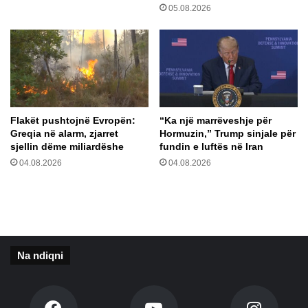
05.08.2026
a
t
i
i
n
m
ë
i
i
t
e
r
Flakët pushtojnë Evropën:
“Ka një marrëveshje për
m
Greqia në alarm, zjarret
Hormuzin,” Trump sinjale për
i
sjellin dëme miliardëshe
fundin e luftës në Iran
n
04.08.2026
04.08.2026
a
l
i
t
p
ë
Na ndiqni
r
g
a
z