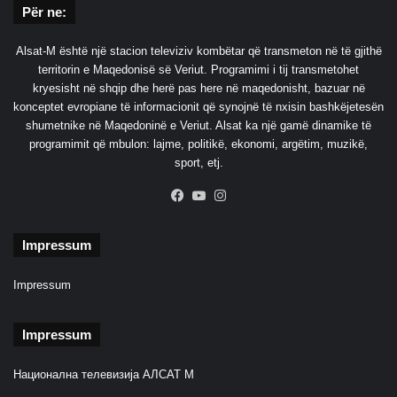
Për ne:
Alsat-M është një stacion televiziv kombëtar që transmeton në të gjithë
territorin e Maqedonisë së Veriut. Programimi i tij transmetohet
kryesisht në shqip dhe herë pas here në maqedonisht, bazuar në
konceptet evropiane të informacionit që synojnë të nxisin bashkëjetesën
shumetnike në Maqedoninë e Veriut. Alsat ka një gamë dinamike të
programimit që mbulon: lajme, politikë, ekonomi, argëtim, muzikë,
sport, etj.
Facebook
YouTube
Instagram
Impressum
Impressum
Impressum
Национална телевизија АЛСАТ М