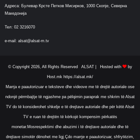
Адреса: Булевар Крсте Петков Мисирков, 1000 Скопје, Северна
Македонија
Тел: 02 3216070
e-mail:
alsat@alsat-m.tv
© Copyright 2026, All Rights Reserved ALSAT |
Hosted with
by
Host.mk
https://alsat.mk/
Marrja e paautorizuar e teksteve dhe videove me të drejtë autoriale ose
ndonjë përmbajtje të ngjashme pa pëlqimin paraprak me shkrim të Alsat
TV do të konsiderohet shkelje e të drejtave autoriale dhe për këtë Alsat
TV e ruan të drejtën të kërkojë kompensim përkatës
monetar.Mosrespektimi dhe abuzimi i të drejtave autoriale dhe të
drejtave simotër dënohet me ligj.Çdo marrje e paautorizuar, shfrytëzim,