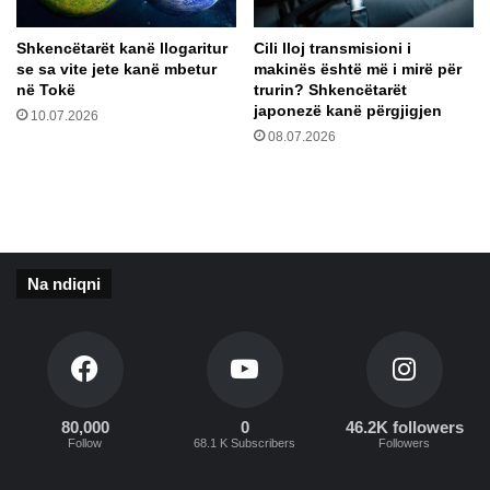
k
b
u
j
Shkencëtarët kanë llogaritur
Cili lloj transmisioni i
s
e
se sa vite jete kanë mbetur
makinës është më i mirë për
h
k
në Tokë
trurin? Shkencëtarët
,
o
japonezë kanë përgjigjen
10.07.2026
j
k
08.07.2026
a
e
p
?
s
e
!
Na ndiqni
80,000
0
46.2K followers
Follow
68.1 K Subscribers
Followers