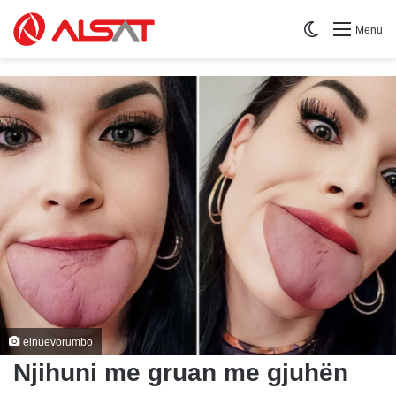
Switch skin
Menu
elnuevorumbo
Njihuni me gruan me gjuhën