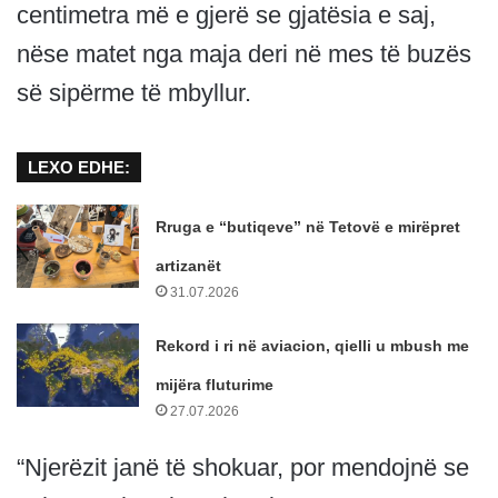
centimetra më e gjerë se gjatësia e saj,
nëse matet nga maja deri në mes të buzës
së sipërme të mbyllur.
LEXO EDHE:
Rruga e “butiqeve” në Tetovë e mirëpret
artizanët
31.07.2026
Rekord i ri në aviacion, qielli u mbush me
mijëra fluturime
27.07.2026
“Njerëzit janë të shokuar, por mendojnë se