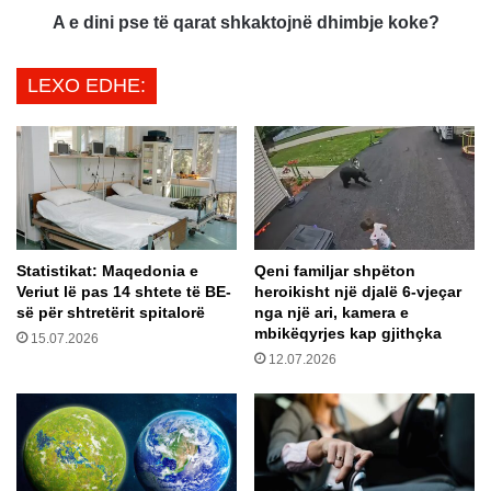
ë
t
A e dini pse të qarat shkaktojnë dhimbje koke?
d
ë
h
q
LEXO EDHE:
e
a
n
r
u
a
k
t
v
s
i
h
z
k
i
a
Statistikat: Maqedonia e
Qeni familjar shpëton
t
k
Veriut lë pas 14 shtete të BE-
heroikisht një djalë 6-vjeçar
o
t
së për shtretërit spitalorë
nga një ari, kamera e
h
o
mbikëqyrjes kap gjithçka
15.07.2026
e
j
12.07.2026
t
n
n
ë
g
d
a
h
a
i
s
m