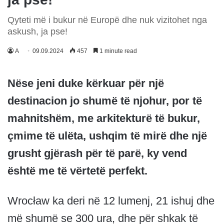
Qyteti më i bukur në Europë dhe nuk vizitohet nga
askush, ja pse!
A
09.09.2024
457
1 minute read
Nëse jeni duke kërkuar për një
destinacion jo shumë të njohur, por të
mahnitshëm, me arkitekturë të bukur,
çmime të ulëta, ushqim të mirë dhe një
grusht gjërash për të parë, ky vend
është me të vërtetë perfekt.
Wrocław ka deri në 12 lumenj, 21 ishuj dhe
më shumë se 300 ura, dhe për shkak të