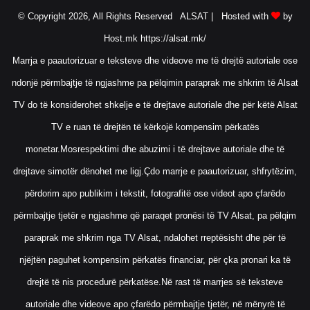
© Copyright 2026, All Rights Reserved ALSAT |
Hosted with
by
Host.mk
https://alsat.mk/
Marrja e paautorizuar e teksteve dhe videove me të drejtë autoriale ose
ndonjë përmbajtje të ngjashme pa pëlqimin paraprak me shkrim të Alsat
TV do të konsiderohet shkelje e të drejtave autoriale dhe për këtë Alsat
TV e ruan të drejtën të kërkojë kompensim përkatës
monetar.Mosrespektimi dhe abuzimi i të drejtave autoriale dhe të
drejtave simotër dënohet me ligj.Çdo marrje e paautorizuar, shfrytëzim,
përdorim apo publikim i tekstit, fotografitë ose videot apo çfarëdo
përmbajtje tjetër e ngjashme që paraqet pronësi të TV Alsat, pa pëlqim
paraprak me shkrim nga TV Alsat, ndalohet rreptësisht dhe për të
njëjtën paguhet kompensim përkatës financiar, për çka pronari ka të
drejtë të nis procedurë përkatëse.Në rast të marrjes së teksteve
autoriale dhe videove apo çfarëdo përmbajtje tjetër, në mënyrë të