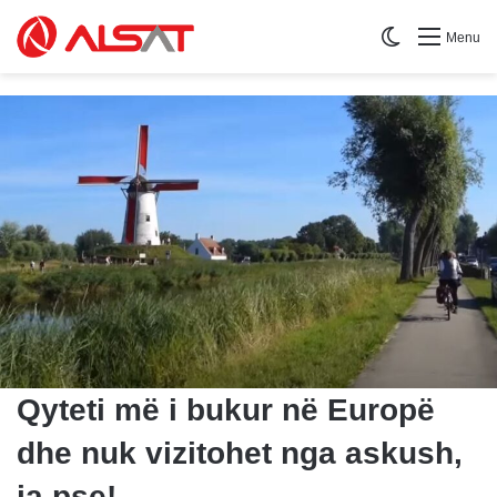
Switch skin
Menu
Qyteti më i bukur në Europë
dhe nuk vizitohet nga askush,
ja pse!