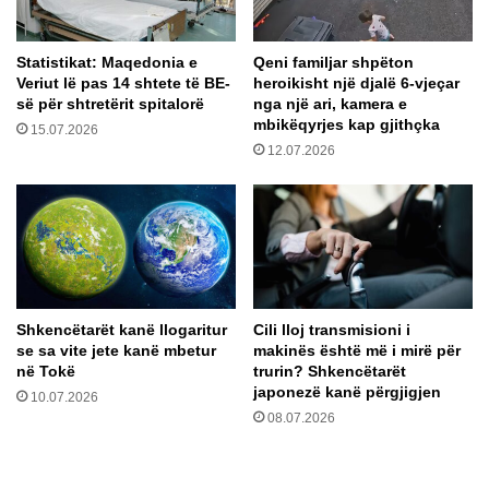
u
h
Statistikat: Maqedonia e
Qeni familjar shpëton
ë
Veriut lë pas 14 shtete të BE-
heroikisht një djalë 6-vjeçar
n
së për shtretërit spitalorë
nga një ari, kamera e
m
mbikëqyrjes kap gjithçka
15.07.2026
ë
12.07.2026
t
ë
g
j
e
r
ë
n
Shkencëtarët kanë llogaritur
Cili lloj transmisioni i
ë
se sa vite jete kanë mbetur
makinës është më i mirë për
b
në Tokë
trurin? Shkencëtarët
o
japonezë kanë përgjigjen
10.07.2026
t
08.07.2026
ë
!