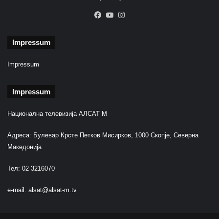
Facebook
YouTube
Instagram
Impressum
Impressum
Impressum
Национална телевизија АЛСАТ М
Адреса: Булевар Крсте Петков Мисирков, 1000 Скопје, Северна
Македонија
Тел: 02 3216070
e-mail:
alsat@alsat-m.tv