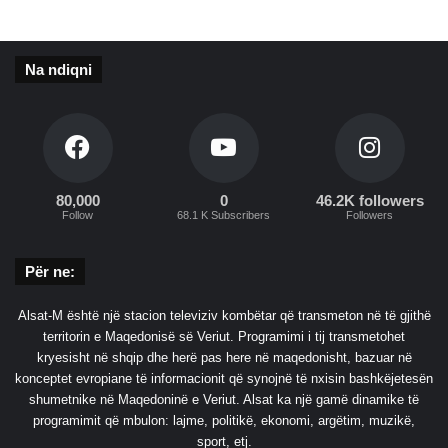
Na ndiqni
80,000
0
46.2K followers
Follow
68.1 K Subscribers
Followers
Për ne:
Alsat-M është një stacion televiziv kombëtar që transmeton në të gjithë
territorin e Maqedonisë së Veriut. Programimi i tij transmetohet
kryesisht në shqip dhe herë pas here në maqedonisht, bazuar në
konceptet evropiane të informacionit që synojnë të nxisin bashkëjetesën
shumetnike në Maqedoninë e Veriut. Alsat ka një gamë dinamike të
programimit që mbulon: lajme, politikë, ekonomi, argëtim, muzikë,
sport, etj.