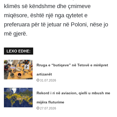
klimës së këndshme dhe çmimeve
miqësore, është një nga qytetet e
preferuara për të jetuar në Poloni, nëse jo
më gjerë.
LEXO EDHE:
Rruga e “butiqeve” në Tetovë e mirëpret
artizanët
31.07.2026
Rekord i ri në aviacion, qielli u mbush me
mijëra fluturime
27.07.2026