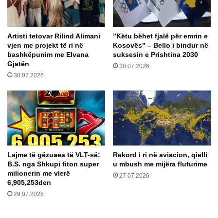
F
a
P
R
r
a
Artisti tetovar Rilind Alimani
​”Këtu bëhet fjalë për emrin e
i
d
vjen me projekt të ri në
Kosovës” – Bello i bindur në
s
i
bashkëpunim me Elvana
suksesin e Prishtina 2030
h
e
Gjatën
30.07.2026
t
p
30.07.2026
i
a
n
s
a
k
e
a
r
n
e
d
f
ë
u
r
Lajme të gëzuaea të VLT-së:
Rekord i ri në aviacion, qielli
z
m
B.S. nga Shkupi fiton super
u mbush me mijëra fluturime
o
e
milionerin me vlerë
27.07.2026
n
n
6,905,253den
d
29.07.2026
t
ë