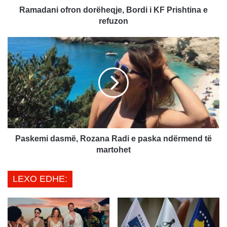
f
Ramadani ofron dorëheqje, Bordi i KF Prishtina e
r
refuzon
o
n
P
d
a
o
s
r
k
ë
e
h
m
e
i
q
d
j
a
e
s
Paskemi dasmë, Rozana Radi e paska ndërmend të
,
m
martohet
B
ë
o
,
LEXO EDHE:
r
R
d
o
i
z
i
a
K
n