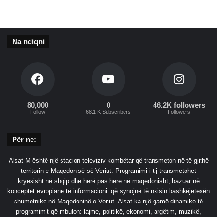
m
a
r
t
Na ndiqni
o
h
e
t
80,000
0
46.2K followers
Follow
68.1 K Subscribers
Followers
Për ne:
Alsat-M është një stacion televiziv kombëtar që transmeton në të gjithë
territorin e Maqedonisë së Veriut. Programimi i tij transmetohet
kryesisht në shqip dhe herë pas here në maqedonisht, bazuar në
konceptet evropiane të informacionit që synojnë të nxisin bashkëjetesën
shumetnike në Maqedoninë e Veriut. Alsat ka një gamë dinamike të
programimit që mbulon: lajme, politikë, ekonomi, argëtim, muzikë,