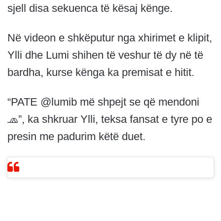
sjell disa sekuenca të kësaj kënge.
Në videon e shkëputur nga xhirimet e klipit,
Ylli dhe Lumi shihen të veshur të dy në të
bardha, kurse kënga ka premisat e hitit.
“PATE @lumib më shpejt se që mendoni
🧢”, ka shkruar Ylli, teksa fansat e tyre po e
presin me padurim këtë duet.