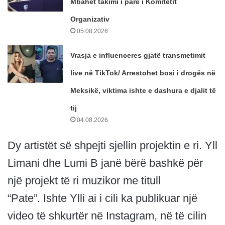
Mbahet takimi i parë i Komitetit
Organizativ
05.08.2026
Vrasja e influenceres gjatë transmetimit
live në TikTok/ Arrestohet bosi i drogës në
Meksikë, viktima ishte e dashura e djalit të
tij
04.08.2026
Dy artistët së shpejti sjellin projektin e ri. Yll
Limani dhe Lumi B janë bërë bashkë për
një projekt të ri muzikor me titull
“Pate”. Ishte Ylli ai i cili ka publikuar një
video të shkurtër në Instagram, në të cilin