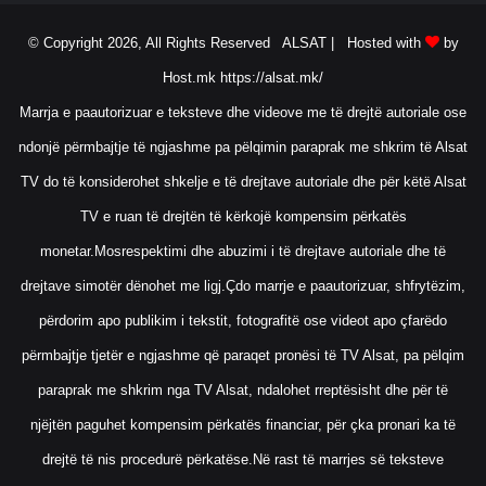
© Copyright 2026, All Rights Reserved ALSAT |
Hosted with
by
Host.mk
https://alsat.mk/
Marrja e paautorizuar e teksteve dhe videove me të drejtë autoriale ose
ndonjë përmbajtje të ngjashme pa pëlqimin paraprak me shkrim të Alsat
TV do të konsiderohet shkelje e të drejtave autoriale dhe për këtë Alsat
TV e ruan të drejtën të kërkojë kompensim përkatës
monetar.Mosrespektimi dhe abuzimi i të drejtave autoriale dhe të
drejtave simotër dënohet me ligj.Çdo marrje e paautorizuar, shfrytëzim,
përdorim apo publikim i tekstit, fotografitë ose videot apo çfarëdo
përmbajtje tjetër e ngjashme që paraqet pronësi të TV Alsat, pa pëlqim
paraprak me shkrim nga TV Alsat, ndalohet rreptësisht dhe për të
njëjtën paguhet kompensim përkatës financiar, për çka pronari ka të
drejtë të nis procedurë përkatëse.Në rast të marrjes së teksteve