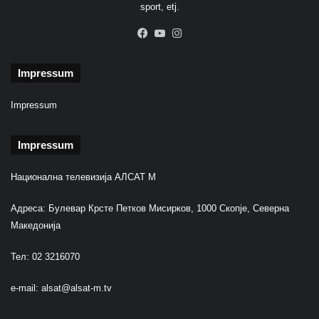
sport, etj.
Facebook
YouTube
Instagram
Impressum
Impressum
Impressum
Национална телевизија АЛСАТ М
Адреса: Булевар Крсте Петков Мисирков, 1000 Скопје, Северна
Македонија
Тел: 02 3216070
e-mail:
alsat@alsat-m.tv