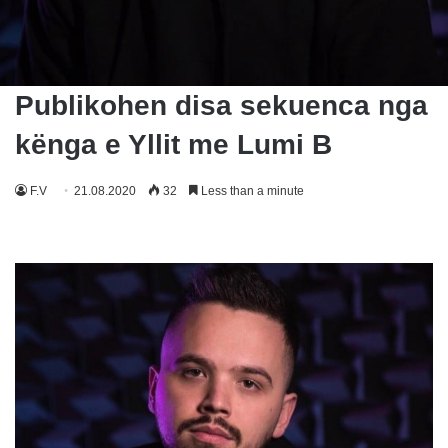
Publikohen disa sekuenca nga
kënga e Yllit me Lumi B
F.V
21.08.2020
32
Less than a minute