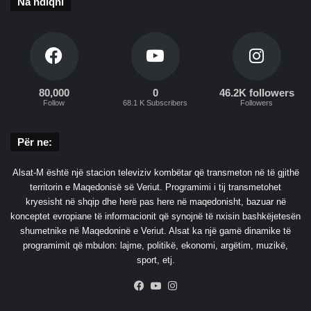
Na ndiqni
n
ë
s
B
1
2
80,000
0
46.2K followers
Follow
68.1 K Subscribers
Followers
Për ne:
Alsat-M është një stacion televiziv kombëtar që transmeton në të gjithë
territorin e Maqedonisë së Veriut. Programimi i tij transmetohet
kryesisht në shqip dhe herë pas here në maqedonisht, bazuar në
konceptet evropiane të informacionit që synojnë të nxisin bashkëjetesën
shumetnike në Maqedoninë e Veriut. Alsat ka një gamë dinamike të
programimit që mbulon: lajme, politikë, ekonomi, argëtim, muzikë,
sport, etj.
Facebook
YouTube
Instagram