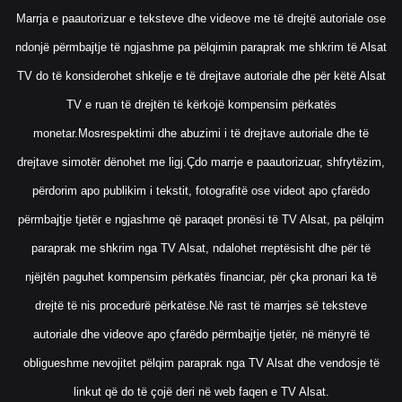
Marrja e paautorizuar e teksteve dhe videove me të drejtë autoriale ose
ndonjë përmbajtje të ngjashme pa pëlqimin paraprak me shkrim të Alsat
TV do të konsiderohet shkelje e të drejtave autoriale dhe për këtë Alsat
TV e ruan të drejtën të kërkojë kompensim përkatës
monetar.Mosrespektimi dhe abuzimi i të drejtave autoriale dhe të
drejtave simotër dënohet me ligj.Çdo marrje e paautorizuar, shfrytëzim,
përdorim apo publikim i tekstit, fotografitë ose videot apo çfarëdo
përmbajtje tjetër e ngjashme që paraqet pronësi të TV Alsat, pa pëlqim
paraprak me shkrim nga TV Alsat, ndalohet rreptësisht dhe për të
njëjtën paguhet kompensim përkatës financiar, për çka pronari ka të
drejtë të nis procedurë përkatëse.Në rast të marrjes së teksteve
autoriale dhe videove apo çfarëdo përmbajtje tjetër, në mënyrë të
obligueshme nevojitet pëlqim paraprak nga TV Alsat dhe vendosje të
linkut që do të çojë deri në web faqen e TV Alsat.