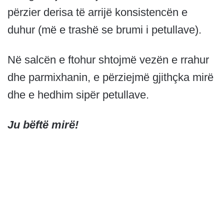
përzier derisa të arrijë konsistencën e
duhur (më e trashë se brumi i petullave).
Në salcën e ftohur shtojmë vezën e rrahur
dhe parmixhanin, e përziejmë gjithçka mirë
dhe e hedhim sipër petullave.
Ju bëftë mirë!