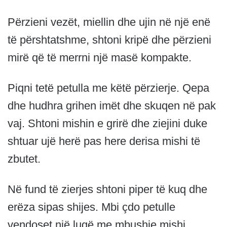
Përzieni vezët, miellin dhe ujin në një enë
të përshtatshme, shtoni kripë dhe përzieni
mirë që të merrni një masë kompakte.
Piqni tetë petulla me këtë përzierje. Qepa
dhe hudhra grihen imët dhe skuqen në pak
vaj. Shtoni mishin e grirë dhe ziejini duke
shtuar ujë herë pas here derisa mishi të
zbutet.
Në fund të zierjes shtoni piper të kuq dhe
erëza sipas shijes. Mbi çdo petulle
vendoset një lugë me mbushje mishi,