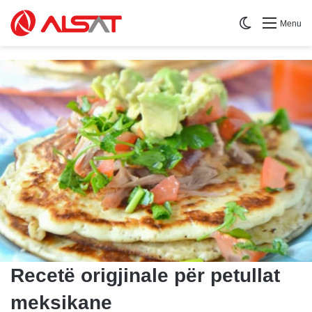
Switch skin
Menu
Recetë origjinale për petullat
meksikane