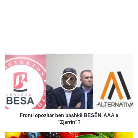
F
r
o
n
t
i
o
p
o
z
Fronti opozitar bën bashkë BESËN, AAA e
i
“Zjarrin”?
t
a
G