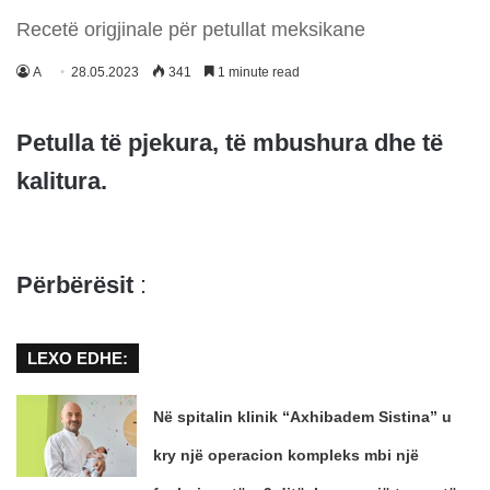
Recetë origjinale për petullat meksikane
A
28.05.2023
341
1 minute read
Petulla të pjekura, të mbushura dhe të
kalitura.
Përbërësit
:
LEXO EDHE:
Në spitalin klinik “Axhibadem Sistina” u
kry një operacion kompleks mbi një