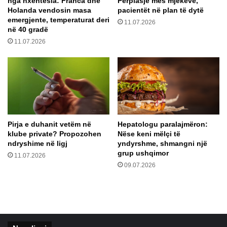
nga nxehtësia: Franca dhe
Përplasje mes mjekëve,
Z
ë
Holanda vendosin masa
pacientët në plan të dytë
j
s
emergjente, temperaturat deri
11.07.2026
a
e
në 40 gradë
r
k
11.07.2026
r
e
i
n
n
i
”
m
?
u
n
g
e
Pirja e duhanit vetëm në
Hepatologu paralajmëron:
s
klube private? Propozohen
Nëse keni mëlçi të
ë
ndryshime në ligj
yndyrshme, shmangni një
t
grup ushqimor
11.07.2026
ë
09.07.2026
v
i
t
a
m
i