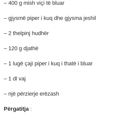
– 400 g mish viçi të bluar
– gjysmë piper i kuq dhe gjysma jeshil
– 2 thelpinj hudhër
– 120 g djathë
– 1 lugë çaji piper i kuq i thatë i bluar
– 1 dl vaj
– një përzierje erëzash
Përgatitja
: