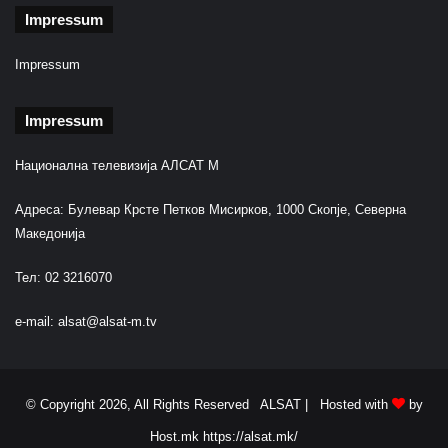
Impressum
Impressum
Impressum
Национална телевизија АЛСАТ М
Адреса: Булевар Крсте Петков Мисирков, 1000 Скопје, Северна
Македонија
Тел: 02 3216070
e-mail:
alsat@alsat-m.tv
© Copyright 2026, All Rights Reserved ALSAT |
Hosted with
by
Host.mk
https://alsat.mk/