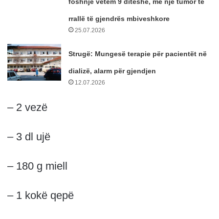
foshnje vetëm 9 ditëshe, me një tumor të
rrallë të gjendrës mbiveshkore
25.07.2026
Strugë: Mungesë terapie për pacientët në
dializë, alarm për gjendjen
12.07.2026
– 2 vezë
– 3 dl ujë
– 180 g miell
– 1 kokë qepë