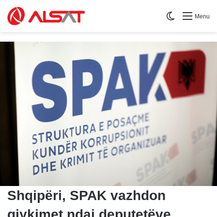
Switch skin
Menu
Shqipëri, SPAK vazhdon
gjykimet ndaj deputetëve