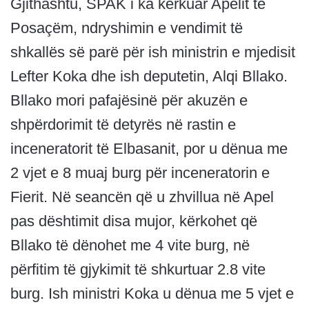
Gjithashtu, SPAK i ka kërkuar Apelit të
Posaçëm, ndryshimin e vendimit të
shkallës së parë për ish ministrin e mjedisit
Lefter Koka dhe ish deputetin, Alqi Bllako.
Bllako mori pafajësinë për akuzën e
shpërdorimit të detyrës në rastin e
inceneratorit të Elbasanit, por u dënua me
2 vjet e 8 muaj burg për inceneratorin e
Fierit. Në seancën që u zhvillua në Apel
pas dështimit disa mujor, kërkohet që
Bllako të dënohet me 4 vite burg, në
përfitim të gjykimit të shkurtuar 2.8 vite
burg. Ish ministri Koka u dënua me 5 vjet e