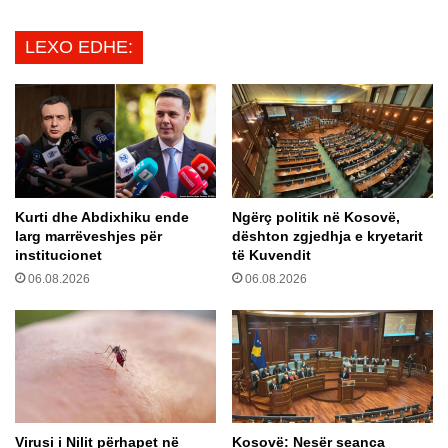
t
s
d
ë
LEXO EDHE:
o
i
t
d
ë
e
i
n
n
t
t
i
e
f
n
i
Kurti dhe Abdixhiku ende
Ngërç politik në Kosovë,
s
k
larg marrëveshjes për
dështon zgjedhja e kryetarit
i
o
institucionet
të Kuvendit
f
j
06.08.2026
06.08.2026
i
n
k
ë
o
k
j
a
ë
f
b
k
e
ë
t
n
Virusi i Nilit përhapet në
Kosovë: Nesër seanca
e