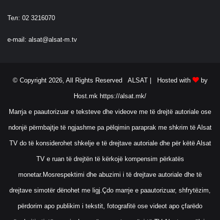
Тел: 02 3216070
e-mail:
alsat@alsat-m.tv
© Copyright 2026, All Rights Reserved ALSAT |
Hosted with
by
Host.mk
https://alsat.mk/
Marrja e paautorizuar e teksteve dhe videove me të drejtë autoriale ose
ndonjë përmbajtje të ngjashme pa pëlqimin paraprak me shkrim të Alsat
TV do të konsiderohet shkelje e të drejtave autoriale dhe për këtë Alsat
TV e ruan të drejtën të kërkojë kompensim përkatës
monetar.Mosrespektimi dhe abuzimi i të drejtave autoriale dhe të
drejtave simotër dënohet me ligj.Çdo marrje e paautorizuar, shfrytëzim,
përdorim apo publikim i tekstit, fotografitë ose videot apo çfarëdo