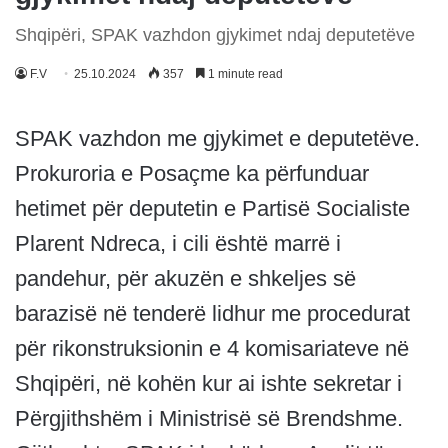
Shqipëri, SPAK vazhdon gjykimet ndaj deputetëve
F.V
25.10.2024
357
1 minute read
SPAK vazhdon me gjykimet e deputetëve.
Prokuroria e Posaçme ka përfunduar
hetimet për deputetin e Partisë Socialiste
Plarent Ndreca, i cili është marrë i
pandehur, për akuzën e shkeljes së
barazisë në tenderë lidhur me procedurat
për rikonstruksionin e 4 komisariateve në
Shqipëri, në kohën kur ai ishte sekretar i
Përgjithshëm i Ministrisë së Brendshme.