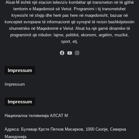
Alsat-M është një stacion televiziv kombëtar që transmeton në të gjithë
u
territorin e Maqedonisë së Veriut. Programimi i tij transmetohet
r
kryesisht në shqip dhe herë pas here në maqedonisht, bazuar në
i
konceptet evropiane të informacionit që synojnë të nxisin bashkëjetesën
n
shumetnike në Maqedoninë e Veriut. Alsat ka një gamë dinamike të
e
programimit që mbulon: lajme, politikë, ekonomi, argëtim, muzikë,
n
sport, etj.
j
ë
Facebook
YouTube
Instagram
s
h
Impressum
t
ë
p
Impressum
i
e
Impressum
Национална телевизија АЛСАТ М
Адреса: Булевар Крсте Петков Мисирков, 1000 Скопје, Северна
Македонија