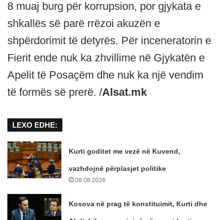
8 muaj burg për korrupsion, por gjykata e
shkallës së parë rrëzoi akuzën e
shpërdorimit të detyrës. Për inceneratorin e
Fierit ende nuk ka zhvillime në Gjykatën e
Apelit të Posaçëm dhe nuk ka një vendim
të formës së prerë. /
Alsat.mk
LEXO EDHE:
Kurti goditet me vezë në Kuvend,
vazhdojnë përplasjet politike
08.08.2026
Kosova në prag të konstituimit, Kurti dhe