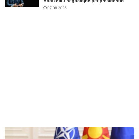
Abdixhiku negociojnë për presidentin
07.08.2026
M
e