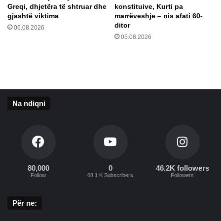
1
Greqi, dhjetëra të shtruar dhe
konstituive, Kurti pa
j
5
gjashtë viktima
marrëveshje – nis afati 60-
ë
0
ditor
06.08.2026
n
-
05.08.2026
p
v
ë
j
r
e
a
ç
j
a
ë
r
Na ndiqni
r
e
t
t
ë
ë
p
g
a
j
s
e
t
t
80,000
0
46.2K followers
Follow
68.1 K Subscribers
Followers
ë
u
r
r
n
Për ne:
ë
m