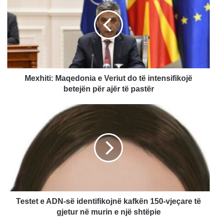
x
h
i
t
i
:
M
a
Mexhiti: Maqedonia e Veriut do të intensifikojë
q
betejën për ajër të pastër
e
d
T
o
e
n
s
i
t
a
e
e
t
V
e
e
A
r
D
i
N
Testet e ADN-së identifikojnë kafkën 150-vjeçare të
u
-
gjetur në murin e një shtëpie