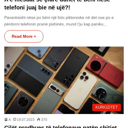
telefoni juaj bie në ujë?!
Pavarësisht nëse po bëni një foto piktoreske në det ose po e
përdorni telefonin pranë pishinës, mund t’ju kap paniku…
Read More »
KURIOZITET
A
19.07.2023
370
Cilët prodhues të telefonave patën shitjet