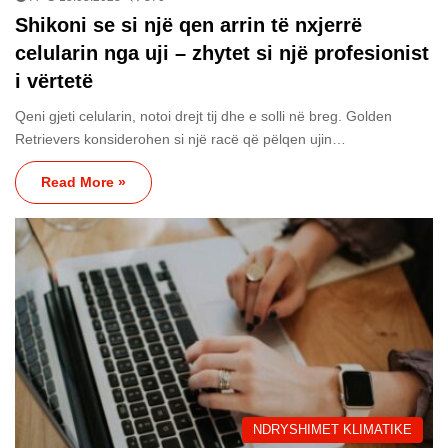
Shikoni se si një qen arrin të nxjerrë
celularin nga uji – zhytet si një profesionist
i vërtetë
Qeni gjeti celularin, notoi drejt tij dhe e solli në breg. Golden
Retrievers konsiderohen si një racë që pëlqen ujin…
Read More »
NDRYSHIMET KLIMATIKE