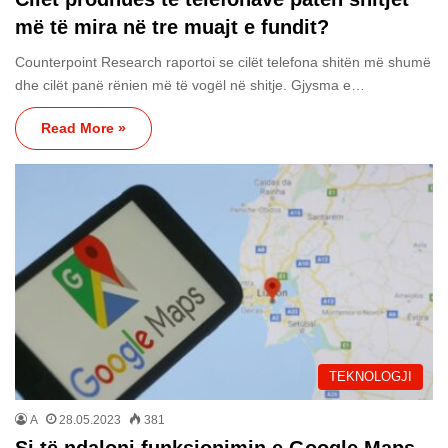
më të mira në tre muajt e fundit?
Counterpoint Research raportoi se cilët telefona shitën më shumë
dhe cilët panë rënien më të vogël në shitje. Gjysma e…
Read More »
TEKNOLOGJI
A
28.05.2023
381
Si të ndaloni funksionimin e Google Maps