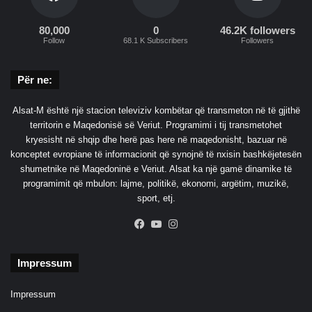
80,000
0
46.2K followers
Follow
68.1 K Subscribers
Followers
Për ne:
Alsat-M është një stacion televiziv kombëtar që transmeton në të gjithë
territorin e Maqedonisë së Veriut. Programimi i tij transmetohet
kryesisht në shqip dhe herë pas here në maqedonisht, bazuar në
konceptet evropiane të informacionit që synojnë të nxisin bashkëjetesën
shumetnike në Maqedoninë e Veriut. Alsat ka një gamë dinamike të
programimit që mbulon: lajme, politikë, ekonomi, argëtim, muzikë,
sport, etj.
Facebook
YouTube
Instagram
Impressum
Impressum