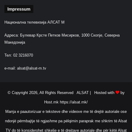
Impressum
Национална телевизија АЛСАТ М
Адреса: Булевар Крсте Петков Мисирков, 1000 Скопје, Северна
Македонија
Тел: 02 3216070
e-mail:
alsat@alsat-m.tv
© Copyright 2026, All Rights Reserved ALSAT |
Hosted with
by
Host.mk
https://alsat.mk/
Marrja e paautorizuar e teksteve dhe videove me të drejtë autoriale ose
ndonjë përmbajtje të ngjashme pa pëlqimin paraprak me shkrim të Alsat
TV do të konsiderohet shkelje e të drejtave autoriale dhe për këtë Alsat