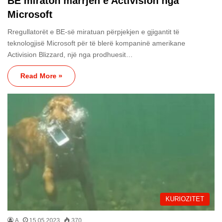
BE miraton marrjen e Activision nga
Microsoft
Rregullatorët e BE-së miratuan përpjekjen e gjigantit të
teknologjisë Microsoft për të blerë kompaninë amerikane
Activision Blizzard, një nga prodhuesit…
Read More »
KURIOZITET
A
15.05.2023
370