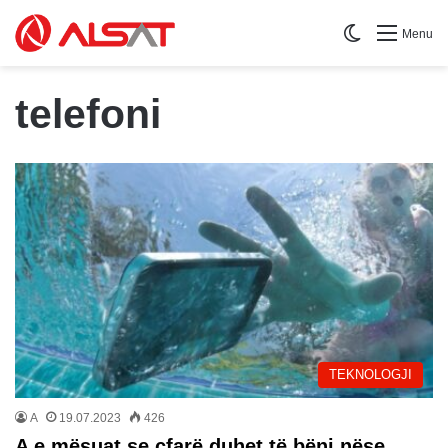
Switch skin
Menu
telefoni
TEKNOLOGJI
A
19.07.2023
426
A e mësuat se çfarë duhet të bëni nëse