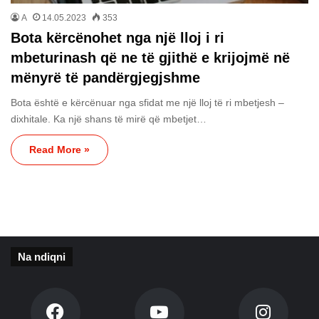
A
14.05.2023
353
Bota kërcënohet nga një lloj i ri
mbeturinash që ne të gjithë e krijojmë në
mënyrë të pandërgjegjshme
Bota është e kërcënuar nga sfidat me një lloj të ri mbetjesh –
dixhitale. Ka një shans të mirë që mbetjet…
Read More »
Na ndiqni