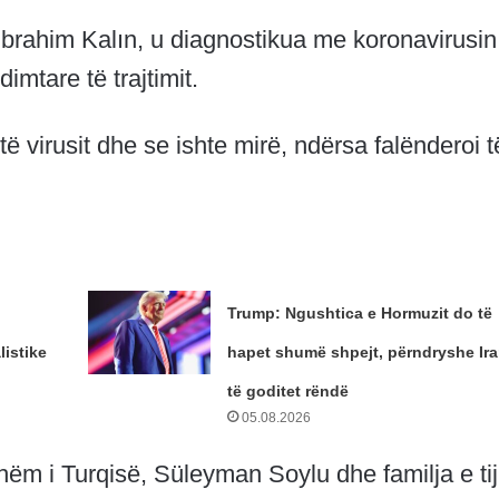
brahim Kalın, u diagnostikua me koronavirusin 
imtare të trajtimit.
të virusit dhe se ishte mirë, ndërsa falënderoi t
Trump: Ngushtica e Hormuzit do të
istike
hapet shumë shpejt, përndryshe Ira
të goditet rëndë
05.08.2026
shëm i Turqisë, Süleyman Soylu dhe familja e tij