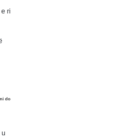
e ri
ë
ni do
 u