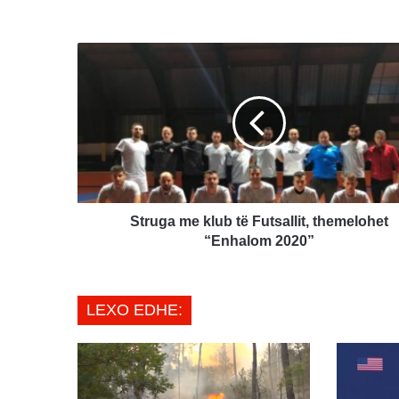
Struga
me
klub
të
Futsallit,
themelohet
“Enhalom
2020”
Struga me klub të Futsallit, themelohet
“Enhalom 2020”
LEXO EDHE: