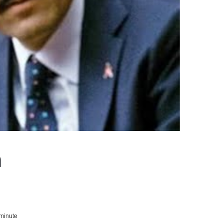
n
minute