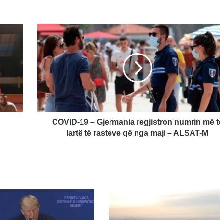
COVID-
19
–
Gjermania
regjistron
numrin
më
të
lartë
të
COVID-19 – Gjermania regjistron numrin më t
rasteve
lartë të rasteve që nga maji – ALSAT-M
që
nga
maji
–
ALSAT-
M