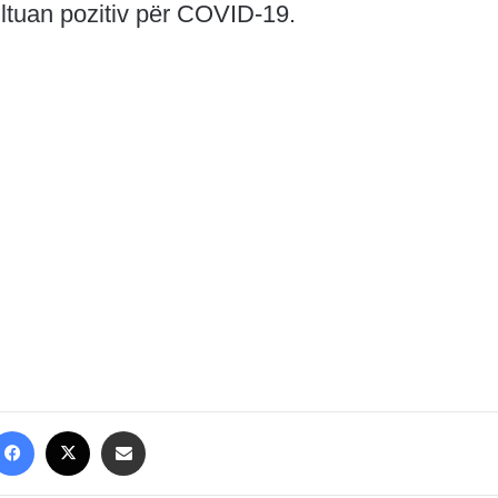
ultuan pozitiv për COVID-19.
Facebook
X
Share via Email