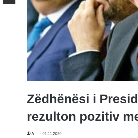
Zëdhënësi i Presid
rezulton pozitiv m
A
01.11.2020