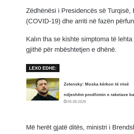
Zëdhënësi i Presidencës së Turqisë, I
(COVID-19) dhe arriti në fazën përfund
Kalın tha se kishte simptoma të lehta 
gjithë për mbështetjen e dhënë.
LEXO EDHE:
Zelensky: Moska kërkon të rrisë
ndjeshëm prodhimin e raketave bal
05.08.2026
Më herët gjatë ditës, ministri i Brend