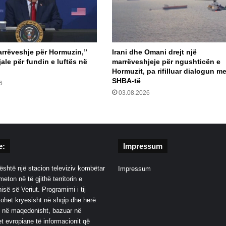
arrëveshje për Hormuzin,”
Irani dhe Omani drejt një
ale për fundin e luftës në
marrëveshjeje për ngushticën e
Hormuzit, pa rifilluar dialogun m
SHBA-të
6
03.08.2026
e:
Impressum
është një stacion televiziv kombëtar
Impressum
eton në të gjithë territorin e
së së Veriut. Programimi i tij
ohet kryesisht në shqip dhe herë
 në maqedonisht, bazuar në
t evropiane të informacionit që