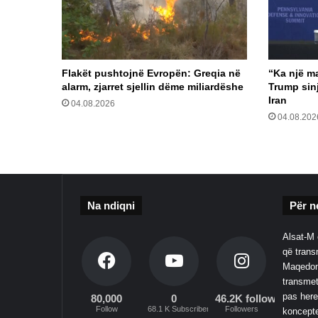
Flakët pushtojnë Evropën: Greqia në
“Ka një m
alarm, zjarret sjellin dëme miliardëshe
Trump sinj
Iran
04.08.2026
04.08.202
Na ndiqni
Për n
Alsat-M 
që transm
Maqedoni
transmet
pas here
80,000
0
46.2K followers
Follow
68.1 K Subscribers
Followers
koncepte