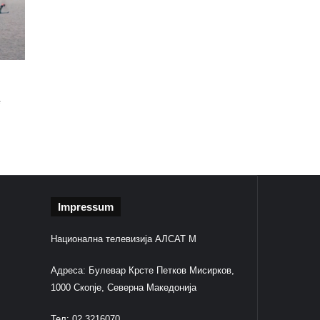
e
Impressum
Национална телевизија АЛСАТ М
Адреса: Булевар Крсте Петков Мисирков,
1000 Скопје, Северна Македонија
Тел: 02 3216070