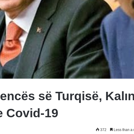
encës së Turqisë, Kalı
e Covid-19
372
Less than a 