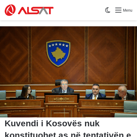
Switch skin
Menu
Kuvendi i Kosovës nuk
konstituohet as në tentativën e