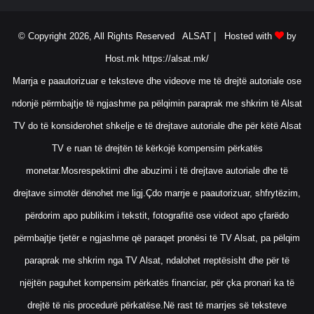
© Copyright 2026, All Rights Reserved ALSAT |
Hosted with
by
Host.mk
https://alsat.mk/
Marrja e paautorizuar e teksteve dhe videove me të drejtë autoriale ose
ndonjë përmbajtje të ngjashme pa pëlqimin paraprak me shkrim të Alsat
TV do të konsiderohet shkelje e të drejtave autoriale dhe për këtë Alsat
TV e ruan të drejtën të kërkojë kompensim përkatës
monetar.Mosrespektimi dhe abuzimi i të drejtave autoriale dhe të
drejtave simotër dënohet me ligj.Çdo marrje e paautorizuar, shfrytëzim,
përdorim apo publikim i tekstit, fotografitë ose videot apo çfarëdo
përmbajtje tjetër e ngjashme që paraqet pronësi të TV Alsat, pa pëlqim
paraprak me shkrim nga TV Alsat, ndalohet rreptësisht dhe për të
njëjtën paguhet kompensim përkatës financiar, për çka pronari ka të
drejtë të nis procedurë përkatëse.Në rast të marrjes së teksteve