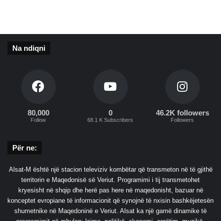
0
0
g
j
Na ndiqni
o
b
a
g
j
a
t
80,000
0
46.2K followers
Follow
68.1 K Subscribers
Followers
ë
f
u
Për ne:
n
d
Alsat-M është një stacion televiziv kombëtar që transmeton në të gjithë
j
territorin e Maqedonisë së Veriut. Programimi i tij transmetohet
a
kryesisht në shqip dhe herë pas here në maqedonisht, bazuar në
v
konceptet evropiane të informacionit që synojnë të nxisin bashkëjetesën
ë
shumetnike në Maqedoninë e Veriut. Alsat ka një gamë dinamike të
s