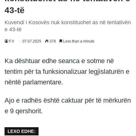
43-të
Kuvendi i Kosovës nuk konstituohet as në tentativën
e 43-të
F.V
07.07.2025
378
Less than a minute
Ka dështuar edhe seanca e sotme në
tentim për ta funksionalizuar legjislaturën e
nëntë parlamentare.
Ajo e radhës është caktuar për të mërkurën
e 9 qershorit.
LEXO EDHE: