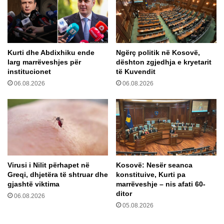
f
n
o
t
n
r
i
o
k
l
Kurti dhe Abdixhiku ende
Ngërç politik në Kosovë,
e
l
larg marrëveshjes për
dështon zgjedhja e kryetarit
m
e
institucionet
të Kuvendit
e
t
06.08.2026
06.08.2026
P
n
u
ë
t
t
i
r
n
a
f
i
k
Virusi i Nilit përhapet në
Kosovë: Nesër seanca
,
Greqi, dhjetëra të shtruar dhe
konstituive, Kurti pa
m
gjashtë viktima
marrëveshje – nis afati 60-
b
ditor
06.08.2026
i
05.08.2026
1
3