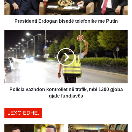
e
n
t
i
Presidenti Erdogan bisedë telefonike me Putin
E
r
P
d
o
o
l
g
i
a
c
n
i
b
a
i
v
s
a
e
z
Policia vazhdon kontrollet në trafik, mbi 1300 gjoba
d
h
gjatë fundjavës
ë
d
t
o
LEXO EDHE:
e
n
l
k
e
o