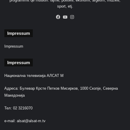
programimit që mbulon: lajme, politikë, ekonomi, argëtim, muzikë,
sport, etj.
Facebook
YouTube
Instagram
Impressum
Impressum
Impressum
Национална телевизија АЛСАТ М
Адреса: Булевар Крсте Петков Мисирков, 1000 Скопје, Северна
Македонија
Тел: 02 3216070
e-mail:
alsat@alsat-m.tv