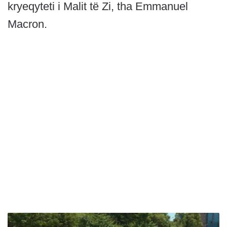
kryeqyteti i Malit të Zi, tha Emmanuel
Macron.
P