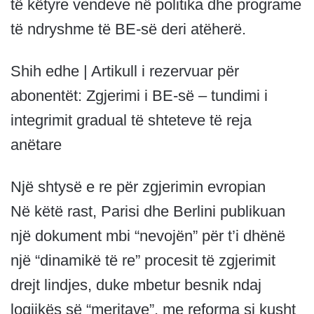
të këtyre vendeve në politika dhe programe
të ndryshme të BE-së deri atëherë.
Shih edhe | Artikull i rezervuar për
abonentët: Zgjerimi i BE-së – tundimi i
integrimit gradual të shteteve të reja
anëtare
Një shtysë e re për zgjerimin evropian
Në këtë rast, Parisi dhe Berlini publikuan
një dokument mbi “nevojën” për t’i dhënë
një “dinamikë të re” procesit të zgjerimit
drejt lindjes, duke mbetur besnik ndaj
logjikës së “meritave”, me reforma si kusht