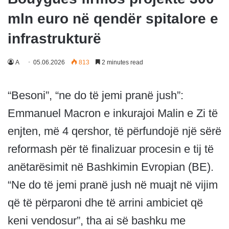
mln euro në qendër spitalore e
infrastrukturë
A
05.06.2026
813
2 minutes read
“Besoni”, “ne do të jemi pranë jush”:
Emmanuel Macron e inkurajoi Malin e Zi të
enjten, më 4 qershor, të përfundojë një sërë
reformash për të finalizuar procesin e tij të
anëtarësimit në Bashkimin Evropian (BE).
“Ne do të jemi pranë jush në muajt në vijim
që të përparoni dhe të arrini ambiciet që
keni vendosur”, tha ai së bashku me