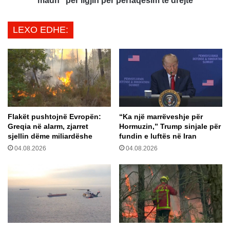
madh" për ligjin për përfaqësim të drejtë
:
a
K
m
LEXO EDHE:
o
e
n
n
t
t
e
a
j
r
n
e
e
s
r
h
Flakët pushtojnë Evropën:
“Ka një marrëveshje për
ë
m
Greqia në alarm, zjarret
Hormuzin,” Trump sinjale për
t
a
sjellin dëme miliardëshe
fundin e luftës në Iran
ë
n
04.08.2026
04.08.2026
t
g
e
u
j
"
m
B
b
a
u
d
s
e
h
n