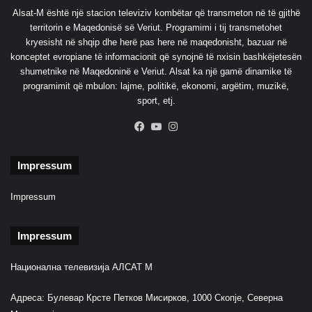
n
ë
Alsat-M është një stacion televiziv kombëtar që transmeton në të gjithë
a
r
territorin e Maqedonisë së Veriut. Programimi i tij transmetohet
p
kryesisht në shqip dhe herë pas here në maqedonisht, bazuar në
ë
konceptet evropiane të informacionit që synojnë të nxisin bashkëjetesën
r
shumetnike në Maqedoninë e Veriut. Alsat ka një gamë dinamike të
f
programimit që mbulon: lajme, politikë, ekonomi, argëtim, muzikë,
a
sport, etj.
q
ë
Facebook
YouTube
Instagram
s
i
Impressum
m
t
ë
Impressum
d
r
Impressum
e
j
Национална телевизија АЛСАТ М
t
ë
Адреса: Булевар Крсте Петков Мисирков, 1000 Скопје, Северна