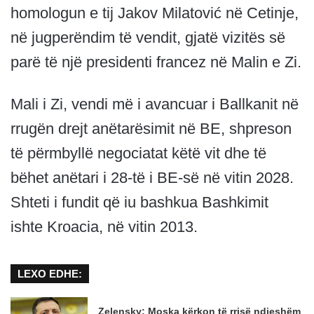
homologun e tij Jakov Milatović në Cetinje,
në jugperëndim të vendit, gjatë vizitës së
parë të një presidenti francez në Malin e Zi.
Mali i Zi, vendi më i avancuar i Ballkanit në
rrugën drejt anëtarësimit në BE, shpreson
të përmbyllë negociatat këtë vit dhe të
bëhet anëtari i 28-të i BE-së në vitin 2028.
Shteti i fundit që iu bashkua Bashkimit
ishte Kroacia, në vitin 2013.
LEXO EDHE:
Zelensky: Moska kërkon të rrisë ndjeshëm