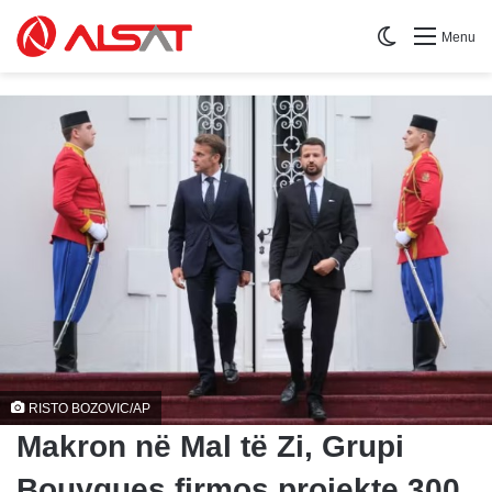
Switch skin
Menu
RISTO BOZOVIC/AP
Makron në Mal të Zi, Grupi
Bouygues firmos projekte 300