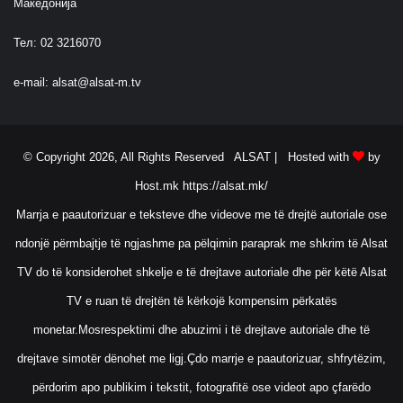
Македонија
Тел: 02 3216070
e-mail:
alsat@alsat-m.tv
© Copyright 2026, All Rights Reserved ALSAT |
Hosted with
by
Host.mk
https://alsat.mk/
Marrja e paautorizuar e teksteve dhe videove me të drejtë autoriale ose
ndonjë përmbajtje të ngjashme pa pëlqimin paraprak me shkrim të Alsat
TV do të konsiderohet shkelje e të drejtave autoriale dhe për këtë Alsat
TV e ruan të drejtën të kërkojë kompensim përkatës
monetar.Mosrespektimi dhe abuzimi i të drejtave autoriale dhe të
drejtave simotër dënohet me ligj.Çdo marrje e paautorizuar, shfrytëzim,
përdorim apo publikim i tekstit, fotografitë ose videot apo çfarëdo