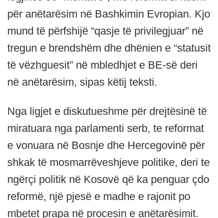
për anëtarësim në Bashkimin Evropian. Kjo
mund të përfshijë “qasje të privilegjuar” në
tregun e brendshëm dhe dhënien e “statusit
të vëzhguesit” në mbledhjet e BE-së deri
në anëtarësim, sipas këtij teksti.
Nga ligjet e diskutueshme për drejtësinë të
miratuara nga parlamenti serb, te reformat
e vonuara në Bosnje dhe Hercegovinë për
shkak të mosmarrëveshjeve politike, deri te
ngërçi politik në Kosovë që ka penguar çdo
reformë, një pjesë e madhe e rajonit po
mbetet prapa në procesin e anëtarësimit.