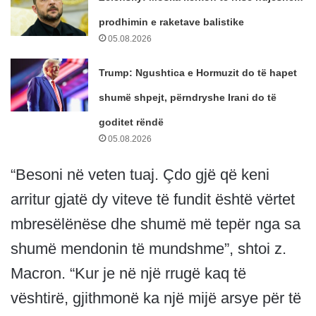
prodhimin e raketave balistike
05.08.2026
Trump: Ngushtica e Hormuzit do të hapet
shumë shpejt, përndryshe Irani do të
goditet rëndë
05.08.2026
“Besoni në veten tuaj. Çdo gjë që keni
arritur gjatë dy viteve të fundit është vërtet
mbresëlënëse dhe shumë më tepër nga sa
shumë mendonin të mundshme”, shtoi z.
Macron. “Kur je në një rrugë kaq të
vështirë, gjithmonë ka një mijë arsye për të