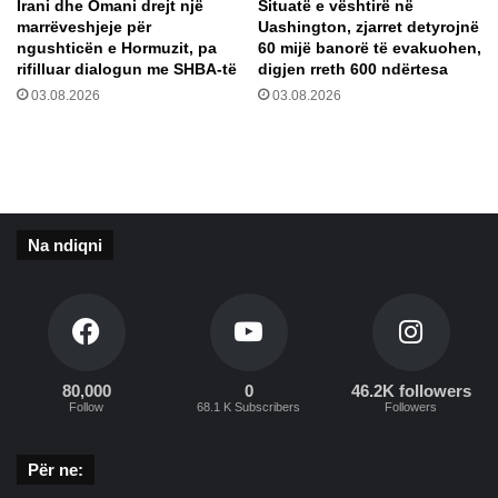
Irani dhe Omani drejt një
Situatë e vështirë në
u
t
marrëveshjeje për
Uashington, zjarret detyrojnë
r
e
ngushticën e Hormuzit, pa
60 mijë banorë të evakuohen,
d
r
rifilluar dialogun me SHBA-të
digjen rreth 600 ndërtesa
h
i
03.08.2026
03.08.2026
e
n
r
e
r
m
u
a
g
d
ë
h
Na ndiqni
p
"
l
p
o
ë
t
r
m
l
b
i
e
g
80,000
0
46.2K followers
Follow
68.1 K Subscribers
Followers
t
j
u
i
r
n
Për ne:
i
p