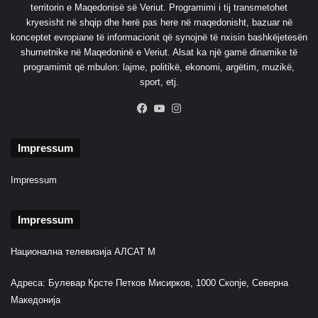
territorin e Maqedonisë së Veriut. Programimi i tij transmetohet
kryesisht në shqip dhe herë pas here në maqedonisht, bazuar në
konceptet evropiane të informacionit që synojnë të nxisin bashkëjetesën
shumetnike në Maqedoninë e Veriut. Alsat ka një gamë dinamike të
programimit që mbulon: lajme, politikë, ekonomi, argëtim, muzikë,
sport, etj.
Facebook
YouTube
Instagram
Impressum
Impressum
Impressum
Национална телевизија АЛСАТ М
Адреса: Булевар Крсте Петков Мисирков, 1000 Скопје, Северна
Македонија