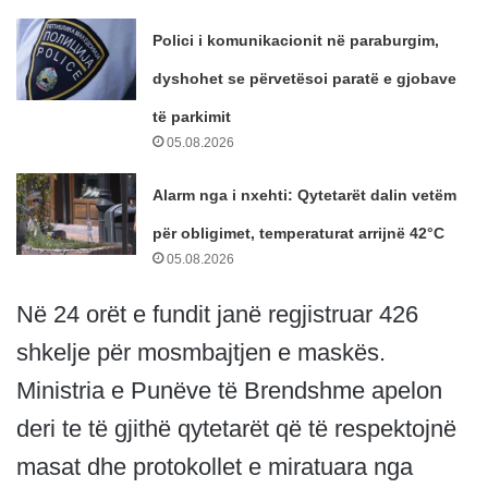
Polici i komunikacionit në paraburgim,
dyshohet se përvetësoi paratë e gjobave
të parkimit
05.08.2026
Alarm nga i nxehti: Qytetarët dalin vetëm
për obligimet, temperaturat arrijnë 42°C
05.08.2026
Në 24 orët e fundit janë regjistruar 426
shkelje për mosmbajtjen e maskës.
Ministria e Punëve të Brendshme apelon
deri te të gjithë qytetarët që të respektojnë
masat dhe protokollet e miratuara nga