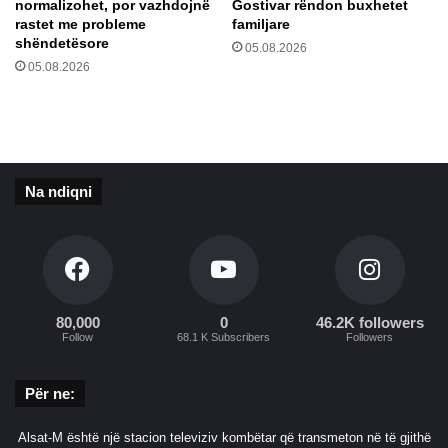
normalizohet, por vazhdojnë
Gostivar rëndon buxhetet
u
rastet me probleme
familjare
s
shëndetësore
05.08.2026
n
05.08.2026
ë
I
s
h
u
j
Na ndiqni
t
M
a
r
s
h
80,000
0
46.2K followers
a
Follow
68.1 K Subscribers
Followers
l
l
Për ne:
Alsat-M është një stacion televiziv kombëtar që transmeton në të gjithë