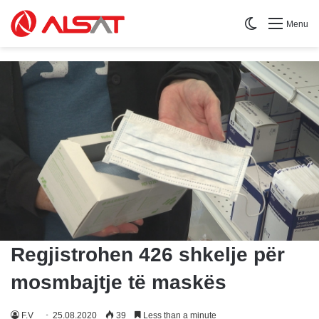
Switch skin
Menu
Regjistrohen 426 shkelje për
mosmbajtje të maskës
F.V
25.08.2020
39
Less than a minute