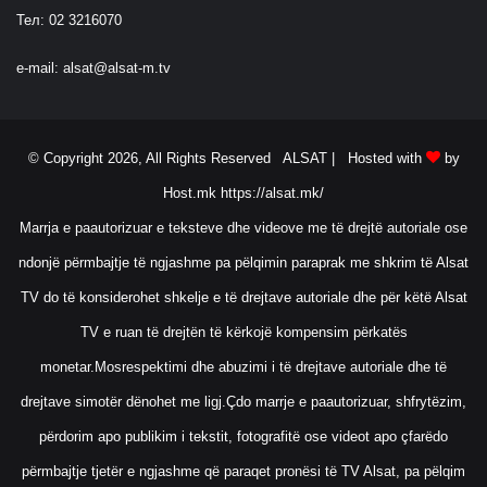
Тел: 02 3216070
e-mail:
alsat@alsat-m.tv
© Copyright 2026, All Rights Reserved ALSAT |
Hosted with
by
Host.mk
https://alsat.mk/
Marrja e paautorizuar e teksteve dhe videove me të drejtë autoriale ose
ndonjë përmbajtje të ngjashme pa pëlqimin paraprak me shkrim të Alsat
TV do të konsiderohet shkelje e të drejtave autoriale dhe për këtë Alsat
TV e ruan të drejtën të kërkojë kompensim përkatës
monetar.Mosrespektimi dhe abuzimi i të drejtave autoriale dhe të
drejtave simotër dënohet me ligj.Çdo marrje e paautorizuar, shfrytëzim,
përdorim apo publikim i tekstit, fotografitë ose videot apo çfarëdo
përmbajtje tjetër e ngjashme që paraqet pronësi të TV Alsat, pa pëlqim