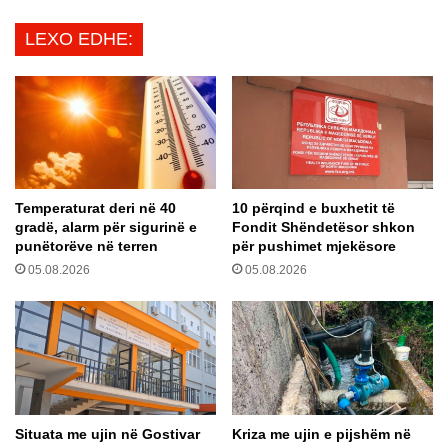
t
s
r
LEXO EDHE:
e
a
j
s
-
t
S
i
e
i
n
p
t
a
E
r
Temperaturat deri në 40
10 përqind e buxhetit të
t
ë
gradë, alarm për sigurinë e
Fondit Shëndetësor shkon
i
m
punëtorëve në terren
për pushimet mjekësore
e
e
05.08.2026
05.08.2026
n
k
o
r
o
n
a
v
i
Situata me ujin në Gostivar
Kriza me ujin e pijshëm në
r