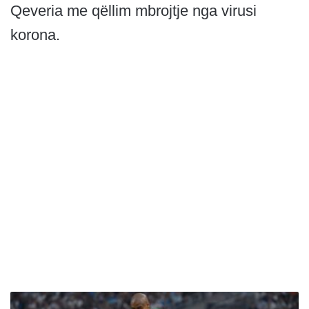
Qeveria me qëllim mbrojtje nga virusi
korona.
L